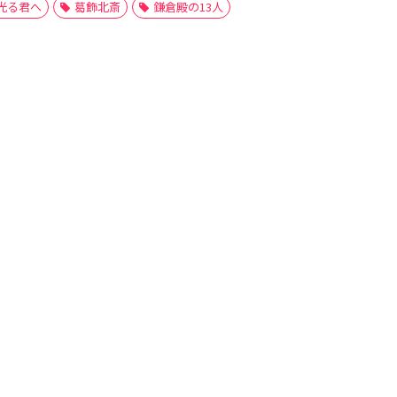
光る君へ
葛飾北斎
鎌倉殿の13人