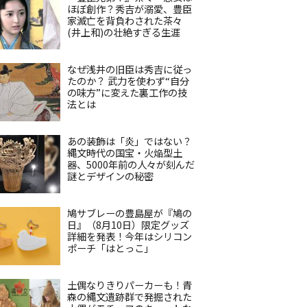
ほぼ創作？秀吉が溺愛、豊臣
家滅亡を背負わされた茶々
(井上和)の壮絶すぎる生涯
なぜ浅井の旧臣は秀吉に従っ
たのか？ 武力を使わず“自分
の味方”に変えた裏工作の技
法とは
あの装飾は「炎」ではない？
縄文時代の国宝・火焔型土
器、5000年前の人々が刻んだ
謎とデザインの秘密
鳩サブレーの豊島屋が『鳩の
日』（8月10日）限定グッズ
詳細を発表！今年はシリコン
ポーチ「はとっこ」
土偶なりきりパーカーも！青
森の縄文遺跡群で発掘された