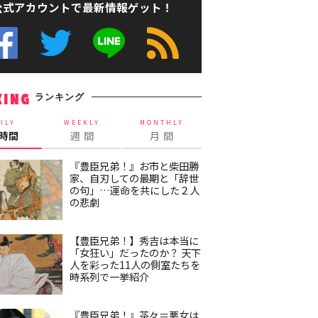
公式アカウントで最新情報ゲット！
ランキング
KING
ILY
WEEKLY
MONTHLY
4時間
週 間
月 間
『豊臣兄弟！』お市と柴田勝
家、自刃しての最期と「辞世
の句」…運命を共にした２人
の悲劇
【豊臣兄弟！】秀吉は本当に
「女狂い」だったのか？ 天下
人を彩った11人の側室たちを
時系列で一挙紹介
『豊臣兄弟！』茶々＝悪女は