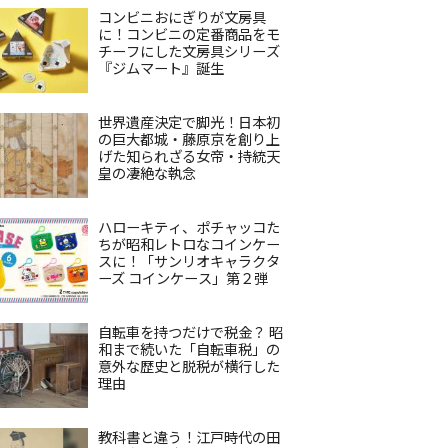
コンビニおにぎりが文房具
に！コンビニの定番商品をモ
チーフにした文房具シリーズ
『ジムマート』誕生
世界遺産決定で脚光！日本初
の巨大都城・藤原京を創り上
げた知られざる女帝・持統天
皇の凄絶な執念
ハローキティ、ポチャッコた
ちが昭和レトロなコインケー
スに！「サンリオキャラクタ
ーズ コインケース」第２弾
自転車を持つだけで税金？ 昭
和まで続いた「自転車税」の
意外な歴史と脱税が横行した
理由
教科書と違う！江戸時代の田