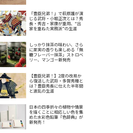
『豊臣兄弟！』で萩原護が演
じる武将・小堀正次とは？秀
長・秀吉・家康が重用、“出
家を重ねた実務派”の生涯
しっかり抹茶の味わい、さら
に果実の香りも楽しめる「無
糖フレーバー抹茶」ストロベ
リー、マンゴー新発売
【豊臣兄弟！】2度の改易か
ら復活した武将・多賀秀種と
は？豊臣秀長に仕えた半年間
と波乱の生涯
日本の四季折々の植物や情景
を描くことに相応しい色を集
めた水彩色鉛筆『色辞典』が
新発売！