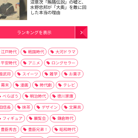
沼意次「賄賂伝説」の嘘と、
水野忠邦が「大奥」を敵に回
した本当の理由
ランキングを表示
江戸時代
戦国時代
大河ドラマ
平安時代
アニメ
ロングセラー
国武将
スイーツ
雑学
お菓子
幕末
漫画
時代劇
テレビ
べらぼう
明治時代
徳川家康
田信長
抹茶
デザイン
文房具
フィギュア
展覧会
鎌倉時代
豊臣秀吉
豊臣兄弟！
昭和時代