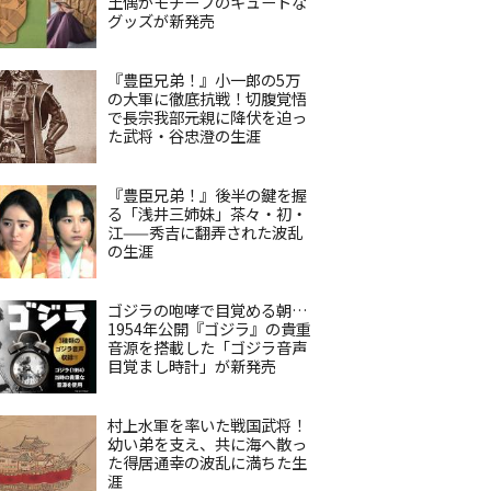
土偶がモチーフのキュートな
グッズが新発売
『豊臣兄弟！』小一郎の5万
の大軍に徹底抗戦！切腹覚悟
で長宗我部元親に降伏を迫っ
た武将・谷忠澄の生涯
『豊臣兄弟！』後半の鍵を握
る「浅井三姉妹」茶々・初・
江——秀吉に翻弄された波乱
の生涯
ゴジラの咆哮で目覚める朝…
1954年公開『ゴジラ』の貴重
音源を搭載した「ゴジラ音声
目覚まし時計」が新発売
村上水軍を率いた戦国武将！
幼い弟を支え、共に海へ散っ
た得居通幸の波乱に満ちた生
涯