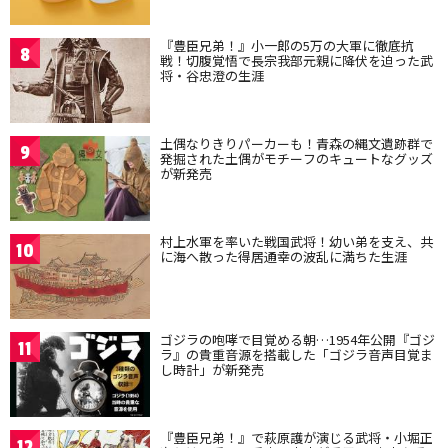
『豊臣兄弟！』小一郎の5万の大軍に徹底抗
8
戦！切腹覚悟で長宗我部元親に降伏を迫った武
将・谷忠澄の生涯
土偶なりきりパーカーも！青森の縄文遺跡群で
9
発掘された土偶がモチーフのキュートなグッズ
が新発売
村上水軍を率いた戦国武将！幼い弟を支え、共
10
に海へ散った得居通幸の波乱に満ちた生涯
ゴジラの咆哮で目覚める朝…1954年公開『ゴジ
11
ラ』の貴重音源を搭載した「ゴジラ音声目覚ま
し時計」が新発売
『豊臣兄弟！』で萩原護が演じる武将・小堀正
12