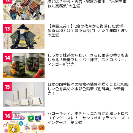
次とは？秀長・秀吉・家康が重用、“出家を重
ねた実務派”の生涯
【豊臣兄弟！】2度の改易から復活した武将・
13
多賀秀種とは？豊臣秀長に仕えた半年間と波乱
の生涯
しっかり抹茶の味わい、さらに果実の香りも楽
14
しめる「無糖フレーバー抹茶」ストロベリー、
マンゴー新発売
日本の四季折々の植物や情景を描くことに相応
15
しい色を集めた水彩色鉛筆『色辞典』が新発
売！
ハローキティ、ポチャッコたちが昭和レトロな
16
コインケースに！「サンリオキャラクターズ コ
インケース」第２弾