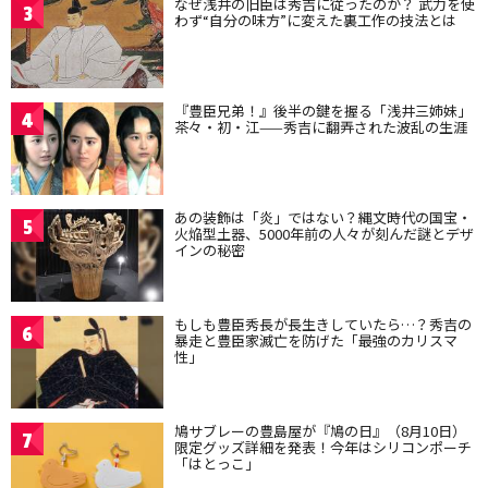
なぜ浅井の旧臣は秀吉に従ったのか？ 武力を使
3
わず“自分の味方”に変えた裏工作の技法とは
『豊臣兄弟！』後半の鍵を握る「浅井三姉妹」
4
茶々・初・江——秀吉に翻弄された波乱の生涯
あの装飾は「炎」ではない？縄文時代の国宝・
5
火焔型土器、5000年前の人々が刻んだ謎とデザ
インの秘密
もしも豊臣秀長が長生きしていたら…？秀吉の
6
暴走と豊臣家滅亡を防げた「最強のカリスマ
性」
鳩サブレーの豊島屋が『鳩の日』（8月10日）
7
限定グッズ詳細を発表！今年はシリコンポーチ
「はとっこ」