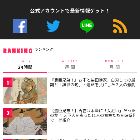
公式アカウントで最新情報ゲット！
ランキング
RANKING
DAILY
WEEKLY
MONTHLY
24時間
週 間
月 間
『豊臣兄弟！』お市と柴田勝家、自刃しての最
1
期と「辞世の句」…運命を共にした２人の悲劇
【豊臣兄弟！】秀吉は本当に「女狂い」だった
2
のか？ 天下人を彩った11人の側室たちを時系列
で一挙紹介