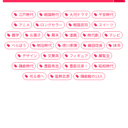
江戸時代
戦国時代
大河ドラマ
平安時代
アニメ
ロングセラー
戦国武将
スイーツ
雑学
お菓子
幕末
漫画
時代劇
テレビ
べらぼう
明治時代
徳川家康
織田信長
抹茶
デザイン
文房具
フィギュア
展覧会
鎌倉時代
豊臣秀吉
豊臣兄弟！
昭和時代
光る君へ
葛飾北斎
鎌倉殿の13人