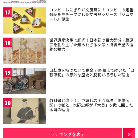
コンビニおにぎりが文房具に！コンビニの定番
17
商品をモチーフにした文房具シリーズ『ジムマ
ート』誕生
世界遺産決定で脚光！日本初の巨大都城・藤原
18
京を創り上げた知られざる女帝・持統天皇の凄
絶な執念
自転車を持つだけで税金？ 昭和まで続いた「自
19
転車税」の意外な歴史と脱税が横行した理由
教科書と違う！江戸時代の田沼意次「賄賂伝
20
説」の嘘と、水野忠邦が「大奥」を敵に回した
本当の理由
ランキングを表示