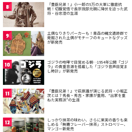
『豊臣兄弟！』小一郎の5万の大軍に徹底抗
8
戦！切腹覚悟で長宗我部元親に降伏を迫った武
将・谷忠澄の生涯
土偶なりきりパーカーも！青森の縄文遺跡群で
9
発掘された土偶がモチーフのキュートなグッズ
が新発売
ゴジラの咆哮で目覚める朝…1954年公開『ゴジ
10
ラ』の貴重音源を搭載した「ゴジラ音声目覚ま
し時計」が新発売
『豊臣兄弟！』で萩原護が演じる武将・小堀正
11
次とは？秀長・秀吉・家康が重用、“出家を重
ねた実務派”の生涯
しっかり抹茶の味わい、さらに果実の香りも楽
12
しめる「無糖フレーバー抹茶」ストロベリー、
マンゴー新発売