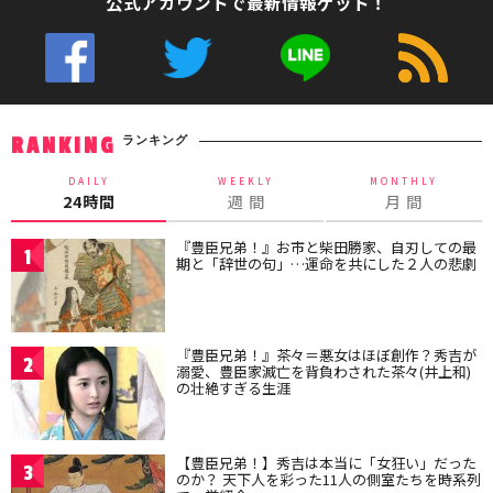
公式アカウントで最新情報ゲット！
ランキング
RANKING
DAILY
WEEKLY
MONTHLY
24時間
週 間
月 間
『豊臣兄弟！』お市と柴田勝家、自刃しての最
1
期と「辞世の句」…運命を共にした２人の悲劇
『豊臣兄弟！』茶々＝悪女はほぼ創作？秀吉が
2
溺愛、豊臣家滅亡を背負わされた茶々(井上和)
の壮絶すぎる生涯
【豊臣兄弟！】秀吉は本当に「女狂い」だった
3
のか？ 天下人を彩った11人の側室たちを時系列