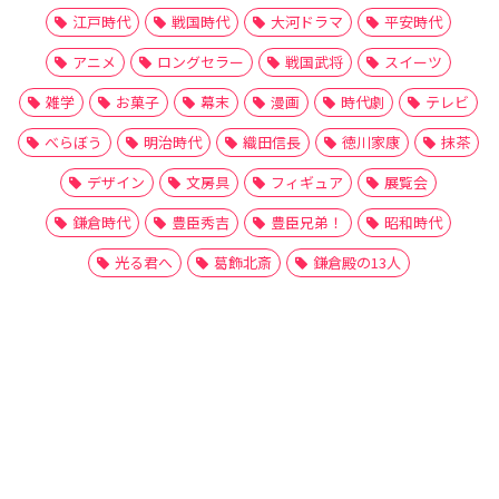
江戸時代
戦国時代
大河ドラマ
平安時代
アニメ
ロングセラー
戦国武将
スイーツ
雑学
お菓子
幕末
漫画
時代劇
テレビ
べらぼう
明治時代
織田信長
徳川家康
抹茶
デザイン
文房具
フィギュア
展覧会
鎌倉時代
豊臣秀吉
豊臣兄弟！
昭和時代
光る君へ
葛飾北斎
鎌倉殿の13人