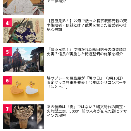
で一挙紹介
【豊臣兄弟！】22歳で散った長宗我部元親の天
4
才後継者・信親とは？武勇を奮った若武者の壮
絶な最期
『豊臣兄弟！』で描かれた織田信長の道普請は
5
史実？信長が実施した街道整備の施策を紹介
鳩サブレーの豊島屋が『鳩の日』（8月10日）
6
限定グッズ詳細を発表！今年はシリコンポーチ
「はとっこ」
あの装飾は「炎」ではない？縄文時代の国宝・
7
火焔型土器、5000年前の人々が刻んだ謎とデザ
インの秘密