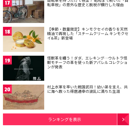
自転車を持つだけで税金？ 昭和まで続いた「自
17
転車税」の意外な歴史と脱税が横行した理由
【季節・数量限定】キンモクセイの香りを天然
18
精油で再現した「スチームクリーム キンモクセ
イ&茶」新登場
怪獣革を纏う！ダダ、エレキング…ウルトラ怪
19
獣モチーフの革を使った新アパレルコレクショ
ンが発表
村上水軍を率いた戦国武将！幼い弟を支え、共
20
に海へ散った得居通幸の波乱に満ちた生涯
ランキングを表示