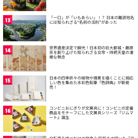
「一口」が「いもあらい」！？ 日本の難読地名
13
には知られざる“名前の法則”があった
世界遺産決定で脚光！日本初の巨大都城・藤原
14
京を創り上げた知られざる女帝・持統天皇の凄
絶な執念
日本の四季折々の植物や情景を描くことに相応
15
しい色を集めた水彩色鉛筆『色辞典』が新発
売！
コンビニおにぎりが文房具に！コンビニの定番
16
商品をモチーフにした文房具シリーズ『ジムマ
ート』誕生