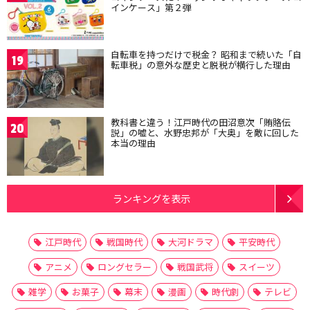
インケース」第２弾
自転車を持つだけで税金？ 昭和まで続いた「自
19
転車税」の意外な歴史と脱税が横行した理由
教科書と違う！江戸時代の田沼意次「賄賂伝
20
説」の嘘と、水野忠邦が「大奥」を敵に回した
本当の理由
ランキングを表示
江戸時代
戦国時代
大河ドラマ
平安時代
アニメ
ロングセラー
戦国武将
スイーツ
雑学
お菓子
幕末
漫画
時代劇
テレビ