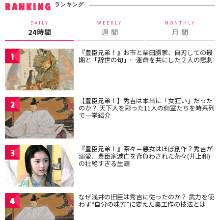
ランキング
RANKING
DAILY
WEEKLY
MONTHLY
24時間
週 間
月 間
『豊臣兄弟！』お市と柴田勝家、自刃しての最
1
期と「辞世の句」…運命を共にした２人の悲劇
【豊臣兄弟！】秀吉は本当に「女狂い」だった
2
のか？ 天下人を彩った11人の側室たちを時系列
で一挙紹介
『豊臣兄弟！』茶々＝悪女はほぼ創作？秀吉が
3
溺愛、豊臣家滅亡を背負わされた茶々(井上和)
の壮絶すぎる生涯
なぜ浅井の旧臣は秀吉に従ったのか？ 武力を使
4
わず“自分の味方”に変えた裏工作の技法とは