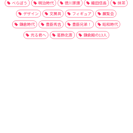
べらぼう
明治時代
徳川家康
織田信長
抹茶
デザイン
文房具
フィギュア
展覧会
鎌倉時代
豊臣秀吉
豊臣兄弟！
昭和時代
光る君へ
葛飾北斎
鎌倉殿の13人