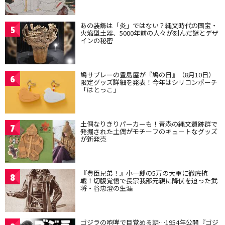
あの装飾は「炎」ではない？縄文時代の国宝・
5
火焔型土器、5000年前の人々が刻んだ謎とデザ
インの秘密
鳩サブレーの豊島屋が『鳩の日』（8月10日）
6
限定グッズ詳細を発表！今年はシリコンポーチ
「はとっこ」
土偶なりきりパーカーも！青森の縄文遺跡群で
7
発掘された土偶がモチーフのキュートなグッズ
が新発売
『豊臣兄弟！』小一郎の5万の大軍に徹底抗
8
戦！切腹覚悟で長宗我部元親に降伏を迫った武
将・谷忠澄の生涯
ゴジラの咆哮で目覚める朝…1954年公開『ゴジ