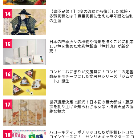
【豊臣兄弟！】2度の改易から復活した武将・
14
多賀秀種とは？豊臣秀長に仕えた半年間と波乱
の生涯
日本の四季折々の植物や情景を描くことに相応
15
しい色を集めた水彩色鉛筆『色辞典』が新発
売！
コンビニおにぎりが文房具に！コンビニの定番
16
商品をモチーフにした文房具シリーズ『ジムマ
ート』誕生
世界遺産決定で脚光！日本初の巨大都城・藤原
17
京を創り上げた知られざる女帝・持統天皇の凄
絶な執念
ハローキティ、ポチャッコたちが昭和レトロな
18
コインケースに！「サンリオキャラクターズ コ