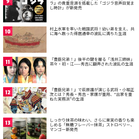
9
ラ』の貴重音源を搭載した「ゴジラ音声目覚ま
し時計」が新発売
村上水軍を率いた戦国武将！幼い弟を支え、共
10
に海へ散った得居通幸の波乱に満ちた生涯
『豊臣兄弟！』後半の鍵を握る「浅井三姉妹」
11
茶々・初・江——秀吉に翻弄された波乱の生涯
『豊臣兄弟！』で萩原護が演じる武将・小堀正
12
次とは？秀長・秀吉・家康が重用、“出家を重
ねた実務派”の生涯
しっかり抹茶の味わい、さらに果実の香りも楽
13
しめる「無糖フレーバー抹茶」ストロベリー、
マンゴー新発売