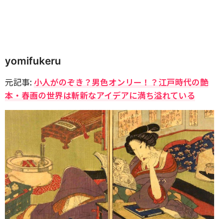
yomifukeru
元記事:
小人がのぞき？男色オンリー！？江戸時代の艶
本・春画の世界は斬新なアイデアに満ち溢れている