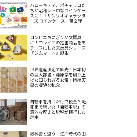
ハローキティ、ポチャッコた
ちが昭和レトロなコインケー
スに！「サンリオキャラクタ
ーズ コインケース」第２弾
コンビニおにぎりが文房具
に！コンビニの定番商品をモ
チーフにした文房具シリーズ
『ジムマート』誕生
世界遺産決定で脚光！日本初
の巨大都城・藤原京を創り上
げた知られざる女帝・持統天
皇の凄絶な執念
自転車を持つだけで税金？ 昭
和まで続いた「自転車税」の
意外な歴史と脱税が横行した
理由
教科書と違う！江戸時代の田