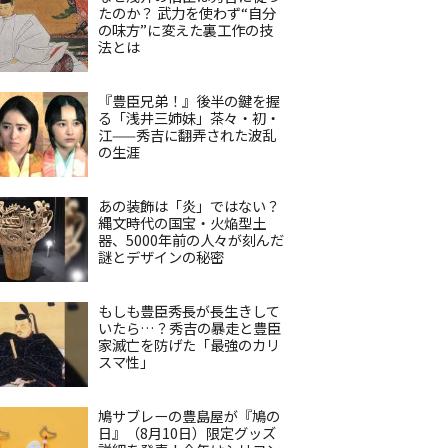
たのか？ 武力を使わず“自分
の味方”に変えた裏工作の技
法とは
『豊臣兄弟！』後半の鍵を握
る「浅井三姉妹」茶々・初・
江——秀吉に翻弄された波乱
の生涯
あの装飾は「炎」ではない？
縄文時代の国宝・火焔型土
器、5000年前の人々が刻んだ
謎とデザインの秘密
もしも豊臣秀長が長生きして
いたら…？秀吉の暴走と豊臣
家滅亡を防げた「最強のカリ
スマ性」
鳩サブレーの豊島屋が『鳩の
日』（8月10日）限定グッズ