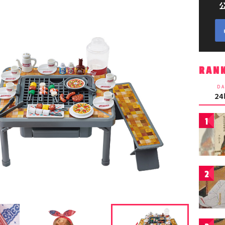
RAN
DA
2
1
2