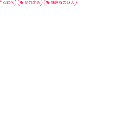
光る君へ
葛飾北斎
鎌倉殿の13人