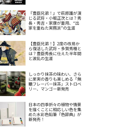
『豊臣兄弟！』で萩原護が演
じる武将・小堀正次とは？秀
長・秀吉・家康が重用、“出
家を重ねた実務派”の生涯
【豊臣兄弟！】2度の改易か
ら復活した武将・多賀秀種と
は？豊臣秀長に仕えた半年間
と波乱の生涯
しっかり抹茶の味わい、さら
に果実の香りも楽しめる「無
糖フレーバー抹茶」ストロベ
リー、マンゴー新発売
日本の四季折々の植物や情景
を描くことに相応しい色を集
めた水彩色鉛筆『色辞典』が
新発売！