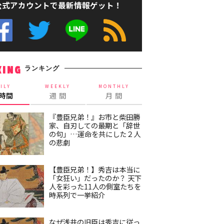
公式アカウントで最新情報ゲット！
ランキング
KING
ILY
WEEKLY
MONTHLY
4時間
週 間
月 間
『豊臣兄弟！』お市と柴田勝
家、自刃しての最期と「辞世
の句」…運命を共にした２人
の悲劇
【豊臣兄弟！】秀吉は本当に
「女狂い」だったのか？ 天下
人を彩った11人の側室たちを
時系列で一挙紹介
なぜ浅井の旧臣は秀吉に従っ