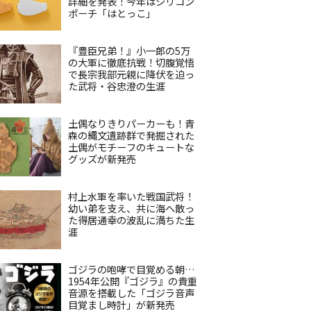
詳細を発表！今年はシリコン
ポーチ「はとっこ」
『豊臣兄弟！』小一郎の5万
の大軍に徹底抗戦！切腹覚悟
で長宗我部元親に降伏を迫っ
た武将・谷忠澄の生涯
土偶なりきりパーカーも！青
森の縄文遺跡群で発掘された
土偶がモチーフのキュートな
グッズが新発売
村上水軍を率いた戦国武将！
幼い弟を支え、共に海へ散っ
た得居通幸の波乱に満ちた生
涯
ゴジラの咆哮で目覚める朝…
1954年公開『ゴジラ』の貴重
音源を搭載した「ゴジラ音声
目覚まし時計」が新発売