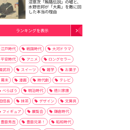
沼意次「賄賂伝説」の嘘と、
水野忠邦が「大奥」を敵に回
した本当の理由
ランキングを表示
江戸時代
戦国時代
大河ドラマ
平安時代
アニメ
ロングセラー
国武将
スイーツ
雑学
お菓子
幕末
漫画
時代劇
テレビ
べらぼう
明治時代
徳川家康
田信長
抹茶
デザイン
文房具
フィギュア
展覧会
鎌倉時代
豊臣秀吉
豊臣兄弟！
昭和時代