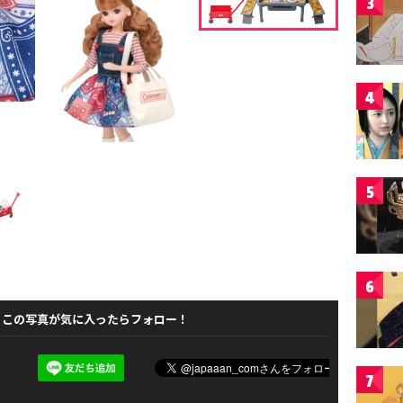
3
4
5
6
この写真が気に入ったらフォロー！
7