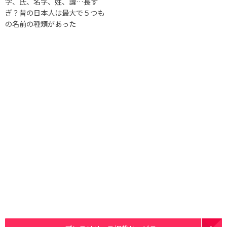
字、氏、名字、姓、諱…長す
ぎ？昔の日本人は最大で５つも
の名前の種類があった