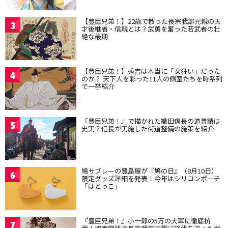
【豊臣兄弟！】22歳で散った長宗我部元親の天
3
才後継者・信親とは？武勇を奮った若武者の壮
絶な最期
【豊臣兄弟！】秀吉は本当に「女狂い」だった
4
のか？ 天下人を彩った11人の側室たちを時系列
で一挙紹介
『豊臣兄弟！』で描かれた織田信長の道普請は
5
史実？信長が実施した街道整備の施策を紹介
鳩サブレーの豊島屋が『鳩の日』（8月10日）
6
限定グッズ詳細を発表！今年はシリコンポーチ
「はとっこ」
『豊臣兄弟！』小一郎の5万の大軍に徹底抗
7