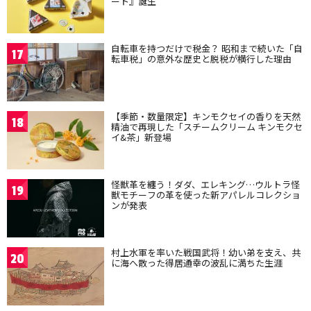
ート』誕生
自転車を持つだけで税金？ 昭和まで続いた「自
17
転車税」の意外な歴史と脱税が横行した理由
【季節・数量限定】キンモクセイの香りを天然
18
精油で再現した「スチームクリーム キンモクセ
イ&茶」新登場
怪獣革を纏う！ダダ、エレキング…ウルトラ怪
19
獣モチーフの革を使った新アパレルコレクショ
ンが発表
村上水軍を率いた戦国武将！幼い弟を支え、共
20
に海へ散った得居通幸の波乱に満ちた生涯