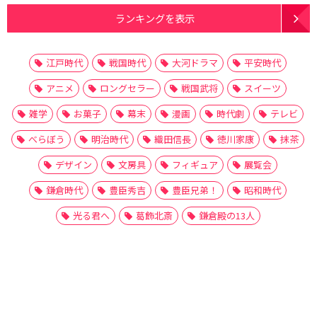
ランキングを表示
江戸時代
戦国時代
大河ドラマ
平安時代
アニメ
ロングセラー
戦国武将
スイーツ
雑学
お菓子
幕末
漫画
時代劇
テレビ
べらぼう
明治時代
織田信長
徳川家康
抹茶
デザイン
文房具
フィギュア
展覧会
鎌倉時代
豊臣秀吉
豊臣兄弟！
昭和時代
光る君へ
葛飾北斎
鎌倉殿の13人