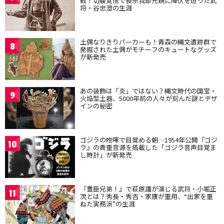
戦！切腹覚悟で長宗我部元親に降伏を迫った武
将・谷忠澄の生涯
土偶なりきりパーカーも！青森の縄文遺跡群で
8
発掘された土偶がモチーフのキュートなグッズ
が新発売
あの装飾は「炎」ではない？縄文時代の国宝・
9
火焔型土器、5000年前の人々が刻んだ謎とデザ
インの秘密
ゴジラの咆哮で目覚める朝…1954年公開『ゴジ
10
ラ』の貴重音源を搭載した「ゴジラ音声目覚ま
し時計」が新発売
『豊臣兄弟！』で萩原護が演じる武将・小堀正
11
次とは？秀長・秀吉・家康が重用、“出家を重
ねた実務派”の生涯