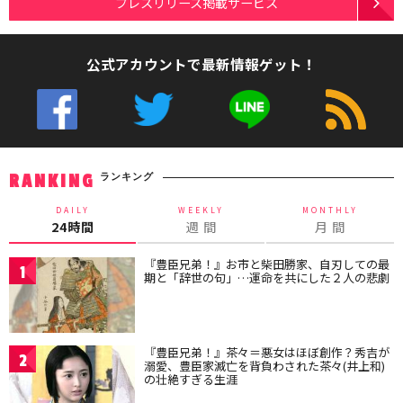
プレスリリース掲載サービス
公式アカウントで最新情報ゲット！
ランキング
RANKING
DAILY
WEEKLY
MONTHLY
24時間
週 間
月 間
『豊臣兄弟！』お市と柴田勝家、自刃しての最
1
期と「辞世の句」…運命を共にした２人の悲劇
『豊臣兄弟！』茶々＝悪女はほぼ創作？秀吉が
2
溺愛、豊臣家滅亡を背負わされた茶々(井上和)
の壮絶すぎる生涯