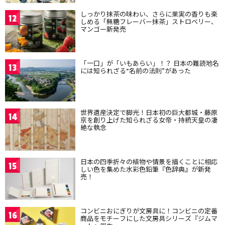
しっかり抹茶の味わい、さらに果実の香りも楽
12
しめる「無糖フレーバー抹茶」ストロベリー、
マンゴー新発売
「一口」が「いもあらい」！？ 日本の難読地名
13
には知られざる“名前の法則”があった
世界遺産決定で脚光！日本初の巨大都城・藤原
14
京を創り上げた知られざる女帝・持統天皇の凄
絶な執念
日本の四季折々の植物や情景を描くことに相応
15
しい色を集めた水彩色鉛筆『色辞典』が新発
売！
コンビニおにぎりが文房具に！コンビニの定番
16
商品をモチーフにした文房具シリーズ『ジムマ