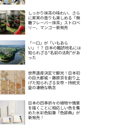
しっかり抹茶の味わい、さら
に果実の香りも楽しめる「無
糖フレーバー抹茶」ストロベ
リー、マンゴー新発売
「一口」が「いもあら
い」！？ 日本の難読地名には
知られざる“名前の法則”があ
った
世界遺産決定で脚光！日本初
の巨大都城・藤原京を創り上
げた知られざる女帝・持統天
皇の凄絶な執念
日本の四季折々の植物や情景
を描くことに相応しい色を集
めた水彩色鉛筆『色辞典』が
新発売！