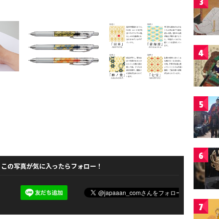
3
4
5
6
この写真が気に入ったらフォロー！
7