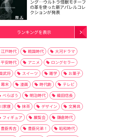
ング…ウルトラ怪獣モチーフ
の革を使った新アパレルコレ
クションが発表
ランキングを表示
江戸時代
戦国時代
大河ドラマ
平安時代
アニメ
ロングセラー
国武将
スイーツ
雑学
お菓子
幕末
漫画
時代劇
テレビ
べらぼう
明治時代
織田信長
川家康
抹茶
デザイン
文房具
フィギュア
展覧会
鎌倉時代
豊臣秀吉
豊臣兄弟！
昭和時代