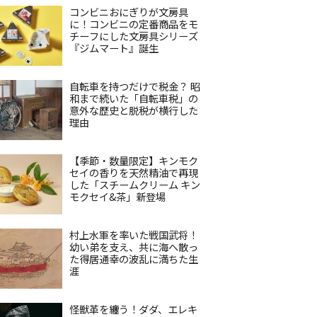
コンビニおにぎりが文房具
に！コンビニの定番商品をモ
チーフにした文房具シリーズ
『ジムマート』誕生
自転車を持つだけで税金？ 昭
和まで続いた「自転車税」の
意外な歴史と脱税が横行した
理由
【季節・数量限定】キンモク
セイの香りを天然精油で再現
した「スチームクリーム キン
モクセイ&茶」新登場
村上水軍を率いた戦国武将！
幼い弟を支え、共に海へ散っ
た得居通幸の波乱に満ちた生
涯
怪獣革を纏う！ダダ、エレキ