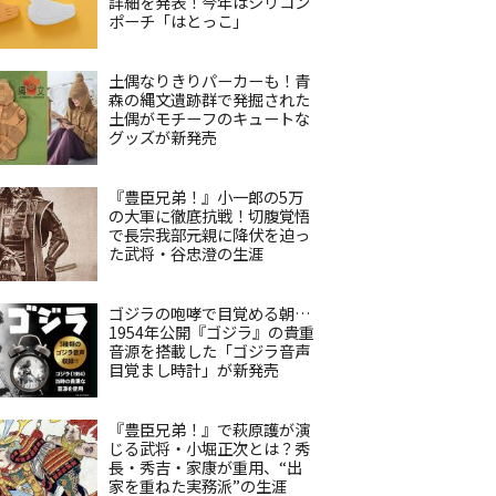
詳細を発表！今年はシリコン
ポーチ「はとっこ」
土偶なりきりパーカーも！青
森の縄文遺跡群で発掘された
土偶がモチーフのキュートな
グッズが新発売
『豊臣兄弟！』小一郎の5万
の大軍に徹底抗戦！切腹覚悟
で長宗我部元親に降伏を迫っ
た武将・谷忠澄の生涯
ゴジラの咆哮で目覚める朝…
1954年公開『ゴジラ』の貴重
音源を搭載した「ゴジラ音声
目覚まし時計」が新発売
『豊臣兄弟！』で萩原護が演
じる武将・小堀正次とは？秀
長・秀吉・家康が重用、“出
家を重ねた実務派”の生涯