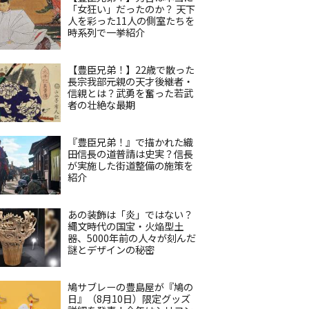
「女狂い」だったのか？ 天下
人を彩った11人の側室たちを
時系列で一挙紹介
【豊臣兄弟！】22歳で散った
長宗我部元親の天才後継者・
信親とは？武勇を奮った若武
者の壮絶な最期
『豊臣兄弟！』で描かれた織
田信長の道普請は史実？信長
が実施した街道整備の施策を
紹介
あの装飾は「炎」ではない？
縄文時代の国宝・火焔型土
器、5000年前の人々が刻んだ
謎とデザインの秘密
鳩サブレーの豊島屋が『鳩の
日』（8月10日）限定グッズ