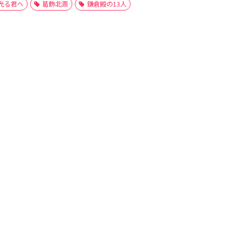
光る君へ
葛飾北斎
鎌倉殿の13人