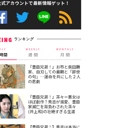
公式アカウントで最新情報ゲット！
ランキング
KING
ILY
WEEKLY
MONTHLY
4時間
週 間
月 間
『豊臣兄弟！』お市と柴田勝
家、自刃しての最期と「辞世
の句」…運命を共にした２人
の悲劇
『豊臣兄弟！』茶々＝悪女は
ほぼ創作？秀吉が溺愛、豊臣
家滅亡を背負わされた茶々
(井上和)の壮絶すぎる生涯
【豊臣兄弟！】秀吉は本当に