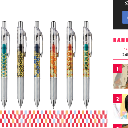
RAN
DA
2
1
2