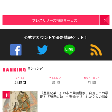
プレスリリース掲載サービス
公式アカウントで最新情報ゲット！
ランキング
RANKING
DAILY
WEEKLY
MONTHLY
24時間
週 間
月 間
『豊臣兄弟！』お市と柴田勝家、自刃しての最
1
期と「辞世の句」…運命を共にした２人の悲劇