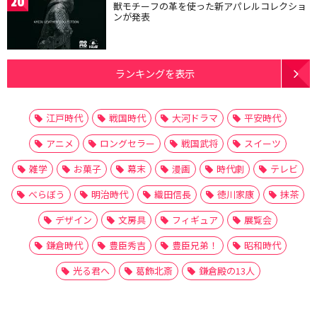
20
獣モチーフの革を使った新アパレルコレクショ
ンが発表
ランキングを表示
江戸時代
戦国時代
大河ドラマ
平安時代
アニメ
ロングセラー
戦国武将
スイーツ
雑学
お菓子
幕末
漫画
時代劇
テレビ
べらぼう
明治時代
織田信長
徳川家康
抹茶
デザイン
文房具
フィギュア
展覧会
鎌倉時代
豊臣秀吉
豊臣兄弟！
昭和時代
光る君へ
葛飾北斎
鎌倉殿の13人