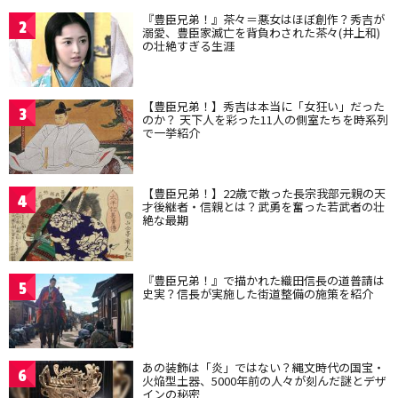
『豊臣兄弟！』茶々＝悪女はほぼ創作？秀吉が
2
溺愛、豊臣家滅亡を背負わされた茶々(井上和)
の壮絶すぎる生涯
【豊臣兄弟！】秀吉は本当に「女狂い」だった
3
のか？ 天下人を彩った11人の側室たちを時系列
で一挙紹介
【豊臣兄弟！】22歳で散った長宗我部元親の天
4
才後継者・信親とは？武勇を奮った若武者の壮
絶な最期
『豊臣兄弟！』で描かれた織田信長の道普請は
5
史実？信長が実施した街道整備の施策を紹介
あの装飾は「炎」ではない？縄文時代の国宝・
6
火焔型土器、5000年前の人々が刻んだ謎とデザ
インの秘密