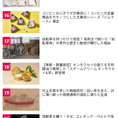
コンビニおにぎりが文房具に！コンビニの定番
16
商品をモチーフにした文房具シリーズ『ジムマ
ート』誕生
自転車を持つだけで税金？ 昭和まで続いた「自
17
転車税」の意外な歴史と脱税が横行した理由
【季節・数量限定】キンモクセイの香りを天然
18
精油で再現した「スチームクリーム キンモクセ
イ&茶」新登場
村上水軍を率いた戦国武将！幼い弟を支え、共
19
に海へ散った得居通幸の波乱に満ちた生涯
怪獣革を纏う！ダダ、エレキング…ウルトラ怪