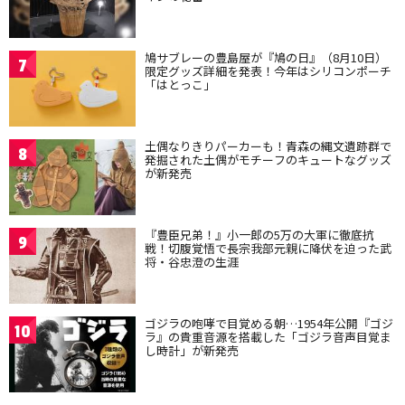
鳩サブレーの豊島屋が『鳩の日』（8月10日）
7
限定グッズ詳細を発表！今年はシリコンポーチ
「はとっこ」
土偶なりきりパーカーも！青森の縄文遺跡群で
8
発掘された土偶がモチーフのキュートなグッズ
が新発売
『豊臣兄弟！』小一郎の5万の大軍に徹底抗
9
戦！切腹覚悟で長宗我部元親に降伏を迫った武
将・谷忠澄の生涯
ゴジラの咆哮で目覚める朝…1954年公開『ゴジ
10
ラ』の貴重音源を搭載した「ゴジラ音声目覚ま
し時計」が新発売