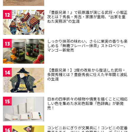
『豊臣兄弟！』で萩原護が演じる武将・小堀正
12
次とは？秀長・秀吉・家康が重用、“出家を重
ねた実務派”の生涯
しっかり抹茶の味わい、さらに果実の香りも楽
13
しめる「無糖フレーバー抹茶」ストロベリー、
マンゴー新発売
【豊臣兄弟！】2度の改易から復活した武将・
14
多賀秀種とは？豊臣秀長に仕えた半年間と波乱
の生涯
日本の四季折々の植物や情景を描くことに相応
15
しい色を集めた水彩色鉛筆『色辞典』が新発
売！
コンビニおにぎりが文房具に！コンビニの定番
16