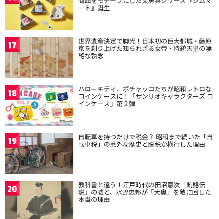
商品をモチーフにした文房具シリーズ『ジムマ
ート』誕生
世界遺産決定で脚光！日本初の巨大都城・藤原
17
京を創り上げた知られざる女帝・持統天皇の凄
絶な執念
ハローキティ、ポチャッコたちが昭和レトロな
18
コインケースに！「サンリオキャラクターズ コ
インケース」第２弾
自転車を持つだけで税金？ 昭和まで続いた「自
19
転車税」の意外な歴史と脱税が横行した理由
教科書と違う！江戸時代の田沼意次「賄賂伝
20
説」の嘘と、水野忠邦が「大奥」を敵に回した
本当の理由