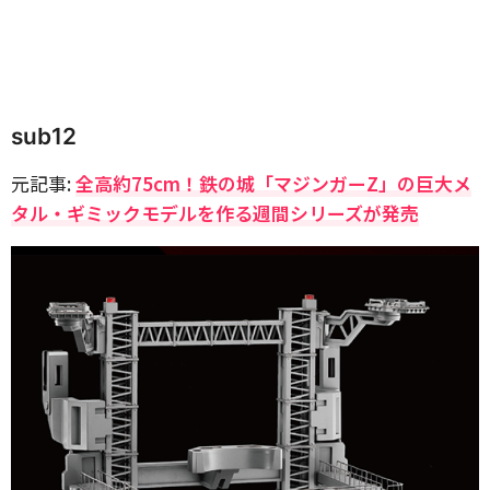
sub12
元記事:
全高約75cm！鉄の城「マジンガーZ」の巨大メ
タル・ギミックモデルを作る週間シリーズが発売