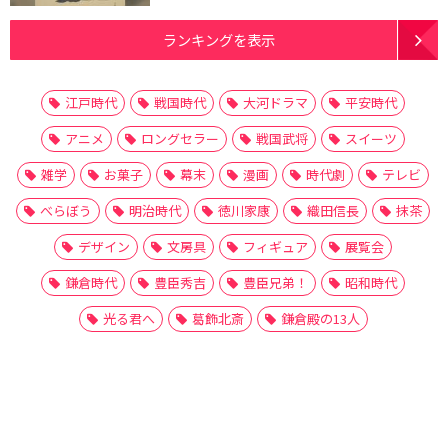
ランキングを表示
江戸時代
戦国時代
大河ドラマ
平安時代
アニメ
ロングセラー
戦国武将
スイーツ
雑学
お菓子
幕末
漫画
時代劇
テレビ
べらぼう
明治時代
徳川家康
織田信長
抹茶
デザイン
文房具
フィギュア
展覧会
鎌倉時代
豊臣秀吉
豊臣兄弟！
昭和時代
光る君へ
葛飾北斎
鎌倉殿の13人