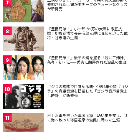
7
発掘された土偶がモチーフのキュートなグッズ
が新発売
『豊臣兄弟！』小一郎の5万の大軍に徹底抗
8
戦！切腹覚悟で長宗我部元親に降伏を迫った武
将・谷忠澄の生涯
『豊臣兄弟！』後半の鍵を握る「浅井三姉妹」
9
茶々・初・江——秀吉に翻弄された波乱の生涯
ゴジラの咆哮で目覚める朝…1954年公開『ゴジ
10
ラ』の貴重音源を搭載した「ゴジラ音声目覚ま
し時計」が新発売
村上水軍を率いた戦国武将！幼い弟を支え、共
11
に海へ散った得居通幸の波乱に満ちた生涯