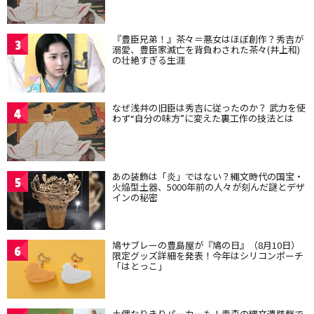
『豊臣兄弟！』茶々＝悪女はほぼ創作？秀吉が
3
溺愛、豊臣家滅亡を背負わされた茶々(井上和)
の壮絶すぎる生涯
なぜ浅井の旧臣は秀吉に従ったのか？ 武力を使
4
わず“自分の味方”に変えた裏工作の技法とは
あの装飾は「炎」ではない？縄文時代の国宝・
5
火焔型土器、5000年前の人々が刻んだ謎とデザ
インの秘密
鳩サブレーの豊島屋が『鳩の日』（8月10日）
6
限定グッズ詳細を発表！今年はシリコンポーチ
「はとっこ」
土偶なりきりパーカーも！青森の縄文遺跡群で