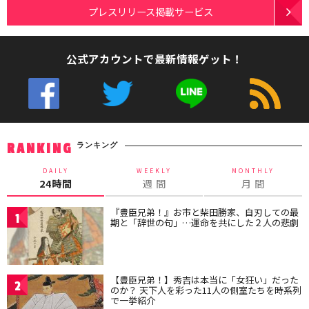
プレスリリース掲載サービス
公式アカウントで最新情報ゲット！
ランキング
RANKING
DAILY
WEEKLY
MONTHLY
24時間
週 間
月 間
『豊臣兄弟！』お市と柴田勝家、自刃しての最
1
期と「辞世の句」…運命を共にした２人の悲劇
【豊臣兄弟！】秀吉は本当に「女狂い」だった
2
のか？ 天下人を彩った11人の側室たちを時系列
で一挙紹介