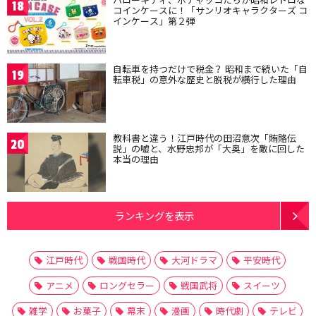
18
コインケースに！「サンリオキャラクターズ コ
インケース」第２弾
自転車を持つだけで税金？ 昭和まで続いた「自
19
転車税」の意外な歴史と脱税が横行した理由
教科書と違う！江戸時代の田沼意次「賄賂伝
20
説」の嘘と、水野忠邦が「大奥」を敵に回した
本当の理由
ランキングを表示
江戸時代
戦国時代
大河ドラマ
平安時代
アニメ
ロングセラー
戦国武将
スイーツ
雑学
お菓子
幕末
漫画
時代劇
テレビ