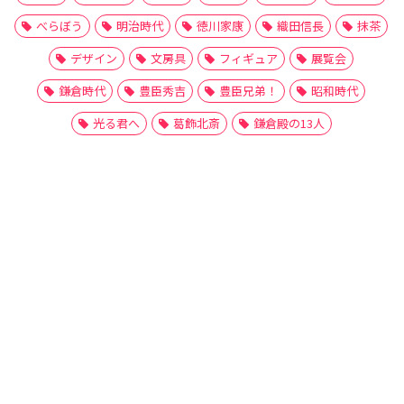
べらぼう
明治時代
徳川家康
織田信長
抹茶
デザイン
文房具
フィギュア
展覧会
鎌倉時代
豊臣秀吉
豊臣兄弟！
昭和時代
光る君へ
葛飾北斎
鎌倉殿の13人