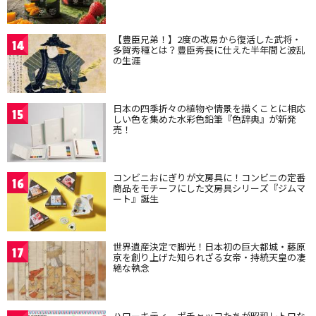
【豊臣兄弟！】2度の改易から復活した武将・
14
多賀秀種とは？豊臣秀長に仕えた半年間と波乱
の生涯
日本の四季折々の植物や情景を描くことに相応
15
しい色を集めた水彩色鉛筆『色辞典』が新発
売！
コンビニおにぎりが文房具に！コンビニの定番
16
商品をモチーフにした文房具シリーズ『ジムマ
ート』誕生
世界遺産決定で脚光！日本初の巨大都城・藤原
17
京を創り上げた知られざる女帝・持統天皇の凄
絶な執念
ハローキティ、ポチャッコたちが昭和レトロな