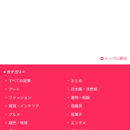
トップに戻る
カテゴリー
すべての記事
まとめ
アート
日本画・浮世絵
ファッション
着物・和服
雑貨・インテリア
和雑貨
グルメ
和菓子
観光・地域
エンタメ