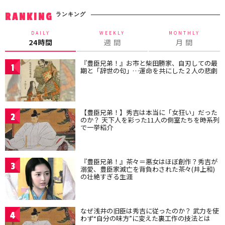
ランキング
RANKING
DAILY
WEEKLY
MONTHLY
24時間
週 間
月 間
『豊臣兄弟！』お市と柴田勝家、自刃しての最
1
期と「辞世の句」…運命を共にした２人の悲劇
【豊臣兄弟！】秀吉は本当に「女狂い」だった
2
のか？ 天下人を彩った11人の側室たちを時系列
で一挙紹介
『豊臣兄弟！』茶々＝悪女はほぼ創作？秀吉が
3
溺愛、豊臣家滅亡を背負わされた茶々(井上和)
の壮絶すぎる生涯
なぜ浅井の旧臣は秀吉に従ったのか？ 武力を使
4
わず“自分の味方”に変えた裏工作の技法とは