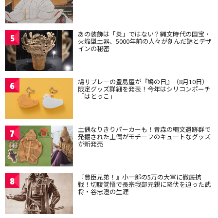
あの装飾は「炎」ではない？縄文時代の国宝・
5
火焔型土器、5000年前の人々が刻んだ謎とデザ
インの秘密
鳩サブレーの豊島屋が『鳩の日』（8月10日）
6
限定グッズ詳細を発表！今年はシリコンポーチ
「はとっこ」
土偶なりきりパーカーも！青森の縄文遺跡群で
7
発掘された土偶がモチーフのキュートなグッズ
が新発売
『豊臣兄弟！』小一郎の5万の大軍に徹底抗
8
戦！切腹覚悟で長宗我部元親に降伏を迫った武
将・谷忠澄の生涯