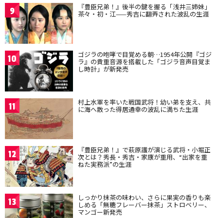
『豊臣兄弟！』後半の鍵を握る「浅井三姉妹」
9
茶々・初・江——秀吉に翻弄された波乱の生涯
ゴジラの咆哮で目覚める朝…1954年公開『ゴジ
10
ラ』の貴重音源を搭載した「ゴジラ音声目覚ま
し時計」が新発売
村上水軍を率いた戦国武将！幼い弟を支え、共
11
に海へ散った得居通幸の波乱に満ちた生涯
『豊臣兄弟！』で萩原護が演じる武将・小堀正
12
次とは？秀長・秀吉・家康が重用、“出家を重
ねた実務派”の生涯
しっかり抹茶の味わい、さらに果実の香りも楽
13
しめる「無糖フレーバー抹茶」ストロベリー、
マンゴー新発売