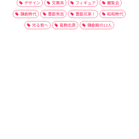
デザイン
文房具
フィギュア
展覧会
鎌倉時代
豊臣秀吉
豊臣兄弟！
昭和時代
光る君へ
葛飾北斎
鎌倉殿の13人