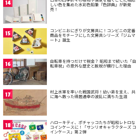
14
しい色を集めた水彩色鉛筆『色辞典』が新発
売！
コンビニおにぎりが文房具に！コンビニの定番
15
商品をモチーフにした文房具シリーズ『ジムマ
ート』誕生
自転車を持つだけで税金？ 昭和まで続いた「自
16
転車税」の意外な歴史と脱税が横行した理由
村上水軍を率いた戦国武将！幼い弟を支え、共
17
に海へ散った得居通幸の波乱に満ちた生涯
ハローキティ、ポチャッコたちが昭和レトロな
18
コインケースに！「サンリオキャラクターズ コ
インケース」第２弾