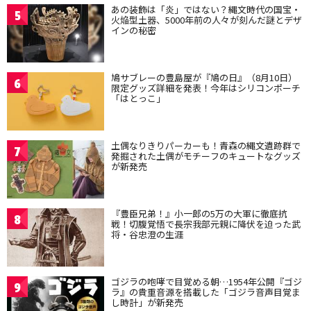
あの装飾は「炎」ではない？縄文時代の国宝・
5
火焔型土器、5000年前の人々が刻んだ謎とデザ
インの秘密
鳩サブレーの豊島屋が『鳩の日』（8月10日）
6
限定グッズ詳細を発表！今年はシリコンポーチ
「はとっこ」
土偶なりきりパーカーも！青森の縄文遺跡群で
7
発掘された土偶がモチーフのキュートなグッズ
が新発売
『豊臣兄弟！』小一郎の5万の大軍に徹底抗
8
戦！切腹覚悟で長宗我部元親に降伏を迫った武
将・谷忠澄の生涯
ゴジラの咆哮で目覚める朝…1954年公開『ゴジ
9
ラ』の貴重音源を搭載した「ゴジラ音声目覚ま
し時計」が新発売