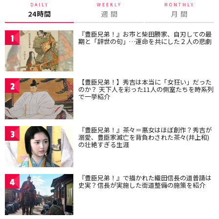
DAILY
WEEKLY
MONTHLY
24時間
週 間
月 間
『豊臣兄弟！』お市と柴田勝家、自刃しての最
1
期と「辞世の句」…運命を共にした２人の悲劇
【豊臣兄弟！】秀吉は本当に「女狂い」だった
2
のか？ 天下人を彩った11人の側室たちを時系列
で一挙紹介
『豊臣兄弟！』茶々＝悪女はほぼ創作？秀吉が
3
溺愛、豊臣家滅亡を背負わされた茶々(井上和)
の壮絶すぎる生涯
『豊臣兄弟！』で描かれた織田信長の道普請は
4
史実？信長が実施した街道整備の施策を紹介