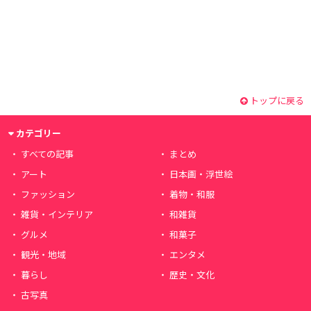
トップに戻る
カテゴリー
すべての記事
まとめ
アート
日本画・浮世絵
ファッション
着物・和服
雑貨・インテリア
和雑貨
グルメ
和菓子
観光・地域
エンタメ
暮らし
歴史・文化
古写真