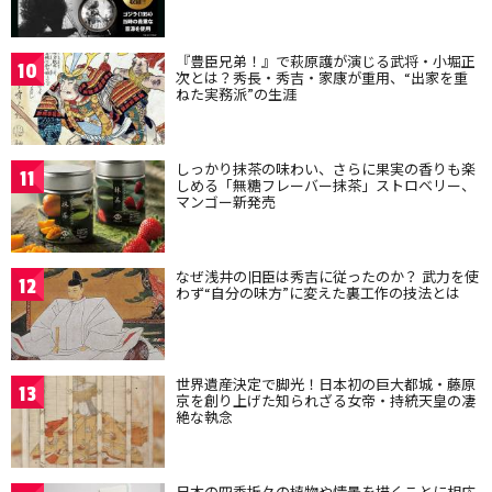
『豊臣兄弟！』で萩原護が演じる武将・小堀正
10
次とは？秀長・秀吉・家康が重用、“出家を重
ねた実務派”の生涯
しっかり抹茶の味わい、さらに果実の香りも楽
11
しめる「無糖フレーバー抹茶」ストロベリー、
マンゴー新発売
なぜ浅井の旧臣は秀吉に従ったのか？ 武力を使
12
わず“自分の味方”に変えた裏工作の技法とは
世界遺産決定で脚光！日本初の巨大都城・藤原
13
京を創り上げた知られざる女帝・持統天皇の凄
絶な執念
日本の四季折々の植物や情景を描くことに相応