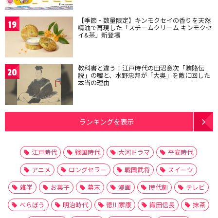
【季節・数量限定】キンモクセイの香りを天然
19
精油で再現した「スチームクリーム キンモクセ
イ&茶」新登場
教科書と違う！江戸時代の田沼意次「賄賂伝
20
説」の嘘と、水野忠邦が「大奥」を敵に回した
本当の理由
ランキングを表示
江戸時代
戦国時代
大河ドラマ
平安時代
アニメ
ロングセラー
戦国武将
スイーツ
雑学
お菓子
幕末
漫画
時代劇
テレビ
べらぼう
明治時代
徳川家康
織田信長
抹茶