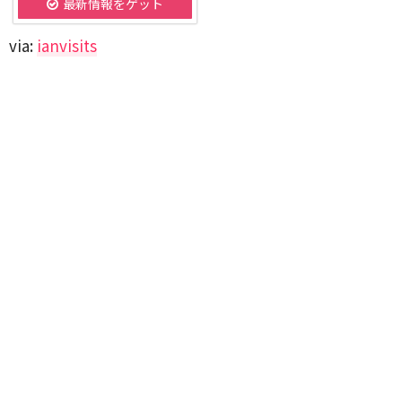
最新情報をゲット
via:
ianvisits