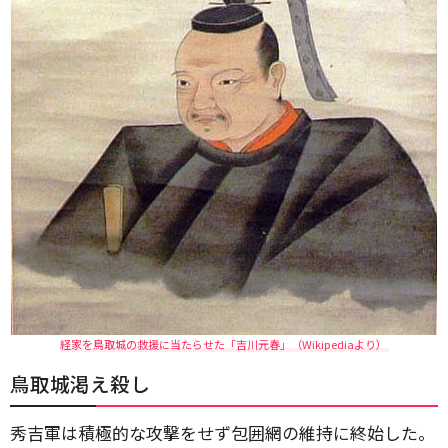
経家を鳥取城の救援に当たらせた「吉川元春」（Wikipediaより）
鳥取城渇え殺し
秀吉軍は積極的な攻撃をせず包囲網の維持に終始した。