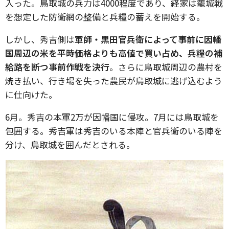
入った。鳥取城の兵力は4000程度であり、経家は籠城戦
を想定した防衛網の整備と兵糧の蓄えを開始する。
しかし、秀吉側は
軍師・黒田官兵衛によって事前に因幡
国周辺の米を平時価格よりも高値で買い占め、兵糧の補
給路を断つ事前作戦を決行
。さらに鳥取城周辺の農村を
焼き払い、行き場を失った農民が鳥取城に逃げ込むよう
に仕向けた。
6月。秀吉の本軍2万が因幡国に侵攻。7月には鳥取城を
包囲する。秀吉軍は秀吉のいる本陣と官兵衛のいる陣を
分け、鳥取城を囲んだとされる。