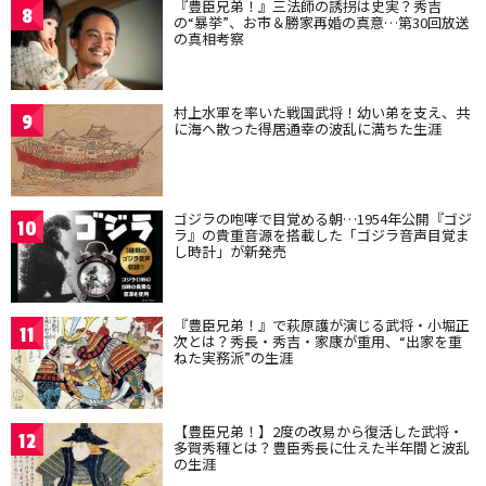
『豊臣兄弟！』三法師の誘拐は史実？秀吉
8
の“暴挙”、お市＆勝家再婚の真意…第30回放送
の真相考察
村上水軍を率いた戦国武将！幼い弟を支え、共
9
に海へ散った得居通幸の波乱に満ちた生涯
ゴジラの咆哮で目覚める朝…1954年公開『ゴジ
10
ラ』の貴重音源を搭載した「ゴジラ音声目覚ま
し時計」が新発売
『豊臣兄弟！』で萩原護が演じる武将・小堀正
11
次とは？秀長・秀吉・家康が重用、“出家を重
ねた実務派”の生涯
【豊臣兄弟！】2度の改易から復活した武将・
12
多賀秀種とは？豊臣秀長に仕えた半年間と波乱
の生涯