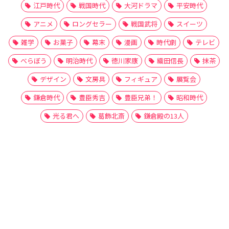
江戸時代
戦国時代
大河ドラマ
平安時代
アニメ
ロングセラー
戦国武将
スイーツ
雑学
お菓子
幕末
漫画
時代劇
テレビ
べらぼう
明治時代
徳川家康
織田信長
抹茶
デザイン
文房具
フィギュア
展覧会
鎌倉時代
豊臣秀吉
豊臣兄弟！
昭和時代
光る君へ
葛飾北斎
鎌倉殿の13人