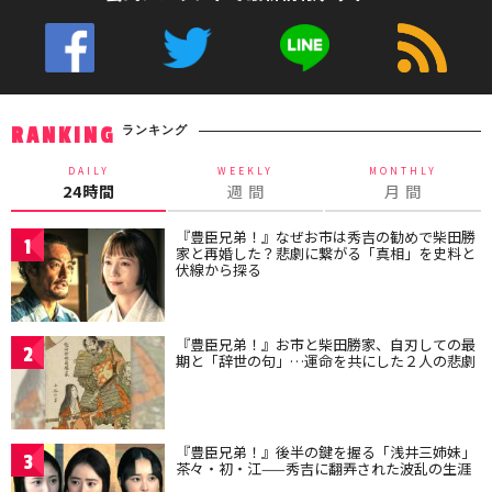
ランキング
RANKING
DAILY
WEEKLY
MONTHLY
24時間
週 間
月 間
『豊臣兄弟！』なぜお市は秀吉の勧めで柴田勝
1
家と再婚した？悲劇に繋がる「真相」を史料と
伏線から探る
『豊臣兄弟！』お市と柴田勝家、自刃しての最
2
期と「辞世の句」…運命を共にした２人の悲劇
『豊臣兄弟！』後半の鍵を握る「浅井三姉妹」
3
茶々・初・江——秀吉に翻弄された波乱の生涯