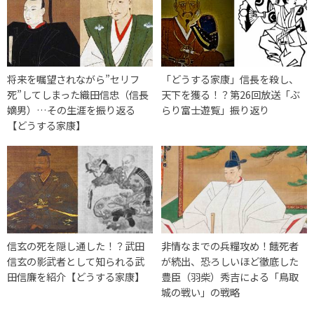
将来を嘱望されながら”セリフ
「どうする家康」信長を殺し、
死”してしまった織田信忠（信長
天下を獲る！？第26回放送「ぶ
嫡男）…その生涯を振り返る
らり富士遊覧」振り返り
【どうする家康】
信玄の死を隠し通した！？武田
非情なまでの兵糧攻め！餓死者
信玄の影武者として知られる武
が続出、恐ろしいほど徹底した
田信廉を紹介【どうする家康】
豊臣（羽柴）秀吉による「鳥取
城の戦い」の戦略