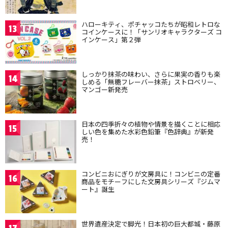
ハローキティ、ポチャッコたちが昭和レトロな
13
コインケースに！「サンリオキャラクターズ コ
インケース」第２弾
しっかり抹茶の味わい、さらに果実の香りも楽
14
しめる「無糖フレーバー抹茶」ストロベリー、
マンゴー新発売
日本の四季折々の植物や情景を描くことに相応
15
しい色を集めた水彩色鉛筆『色辞典』が新発
売！
コンビニおにぎりが文房具に！コンビニの定番
16
商品をモチーフにした文房具シリーズ『ジムマ
ート』誕生
世界遺産決定で脚光！日本初の巨大都城・藤原