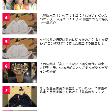
【豊臣兄弟！】秀吉は本当に「女狂い」だった
4
のか？ 天下人を彩った11人の側室たちを時系列
で一挙紹介
なぜ浅井の旧臣は秀吉に従ったのか？ 武力を使
5
わず“自分の味方”に変えた裏工作の技法とは
あの装飾は「炎」ではない？縄文時代の国宝・
6
火焔型土器、5000年前の人々が刻んだ謎とデザ
インの秘密
もしも豊臣秀長が長生きしていたら…？秀吉の
7
暴走と豊臣家滅亡を防げた「最強のカリスマ
性」