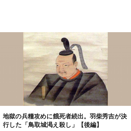
地獄の兵糧攻めに餓死者続出。羽柴秀吉が決
行した「鳥取城渇え殺し」【後編】