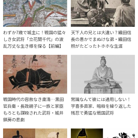
わずか7歳で城主に！戦国の猛々
天下人の兄とは大違い？織田信
しき女武将「立花誾千代」の波
長の愚かでまぬけな弟・織田信
乱万丈な生き様を探る【前編】
照がたどったトホホな生涯
戦国時代の容赦なき粛清…黒田
常識なんて彼には通用しない！
官兵衛・長政親子に一族と家臣
宇喜多直家、暗殺を繰り返した
もろとも謀殺された武将・城井
残忍で勇猛な戦国武将
鎮房の悲劇