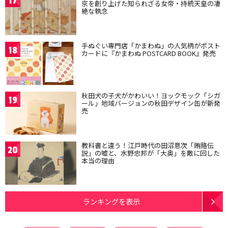
17
京を創り上げた知られざる女帝・持統天皇の凄
絶な執念
手ぬぐい専門店「かまわぬ」の人気柄がポスト
18
カードに『かまわぬ POSTCARD BOOK』発売
秋田犬の子犬がかわいい！ヨックモック「シガ
19
ール」地域バージョンの秋田デザイン缶が新発
売
教科書と違う！江戸時代の田沼意次「賄賂伝
20
説」の嘘と、水野忠邦が「大奥」を敵に回した
本当の理由
ランキングを表示