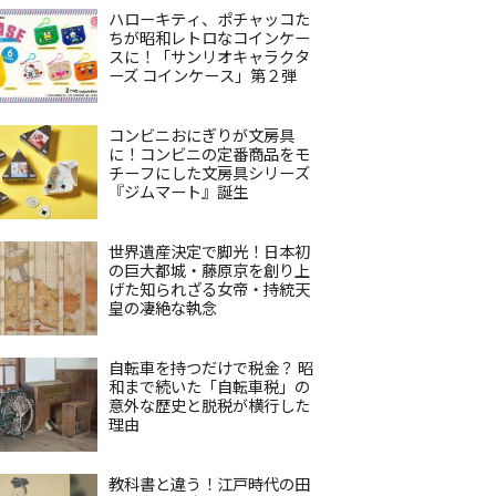
ハローキティ、ポチャッコた
ちが昭和レトロなコインケー
スに！「サンリオキャラクタ
ーズ コインケース」第２弾
コンビニおにぎりが文房具
に！コンビニの定番商品をモ
チーフにした文房具シリーズ
『ジムマート』誕生
世界遺産決定で脚光！日本初
の巨大都城・藤原京を創り上
げた知られざる女帝・持統天
皇の凄絶な執念
自転車を持つだけで税金？ 昭
和まで続いた「自転車税」の
意外な歴史と脱税が横行した
理由
教科書と違う！江戸時代の田