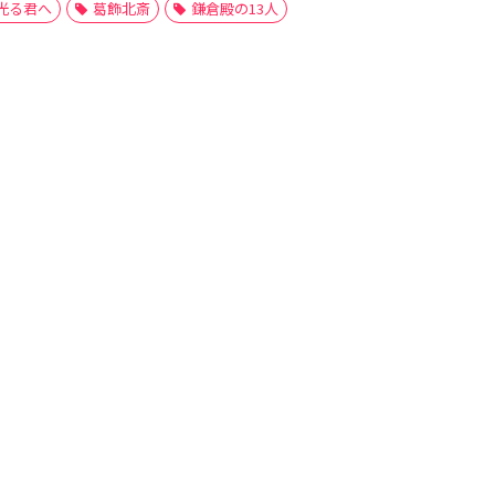
光る君へ
葛飾北斎
鎌倉殿の13人