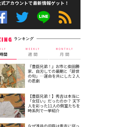
公式アカウントで最新情報ゲット！
ランキング
KING
ILY
WEEKLY
MONTHLY
4時間
週 間
月 間
『豊臣兄弟！』お市と柴田勝
家、自刃しての最期と「辞世
の句」…運命を共にした２人
の悲劇
【豊臣兄弟！】秀吉は本当に
「女狂い」だったのか？ 天下
人を彩った11人の側室たちを
時系列で一挙紹介
なぜ浅井の旧臣は秀吉に従っ