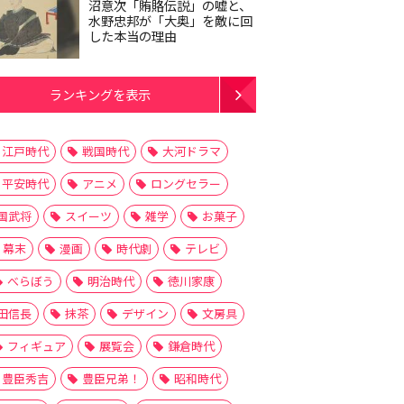
沼意次「賄賂伝説」の嘘と、
水野忠邦が「大奥」を敵に回
した本当の理由
ランキングを表示
江戸時代
戦国時代
大河ドラマ
平安時代
アニメ
ロングセラー
国武将
スイーツ
雑学
お菓子
幕末
漫画
時代劇
テレビ
べらぼう
明治時代
徳川家康
田信長
抹茶
デザイン
文房具
フィギュア
展覧会
鎌倉時代
豊臣秀吉
豊臣兄弟！
昭和時代