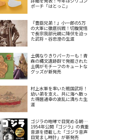
詳細を発表！今年はシリコン
ポーチ「はとっこ」
『豊臣兄弟！』小一郎の5万
の大軍に徹底抗戦！切腹覚悟
で長宗我部元親に降伏を迫っ
た武将・谷忠澄の生涯
土偶なりきりパーカーも！青
森の縄文遺跡群で発掘された
土偶がモチーフのキュートな
グッズが新発売
村上水軍を率いた戦国武将！
幼い弟を支え、共に海へ散っ
た得居通幸の波乱に満ちた生
涯
ゴジラの咆哮で目覚める朝…
1954年公開『ゴジラ』の貴重
音源を搭載した「ゴジラ音声
目覚まし時計」が新発売