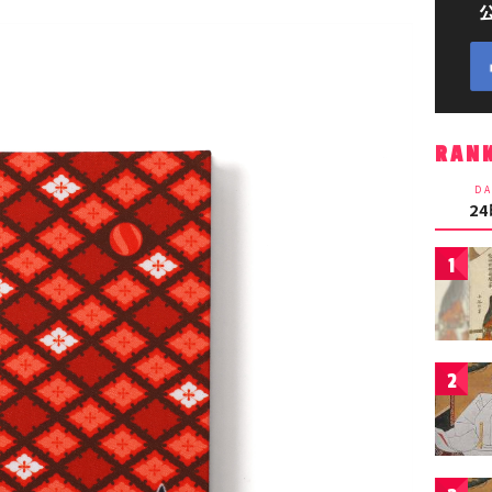
RAN
DA
2
1
2