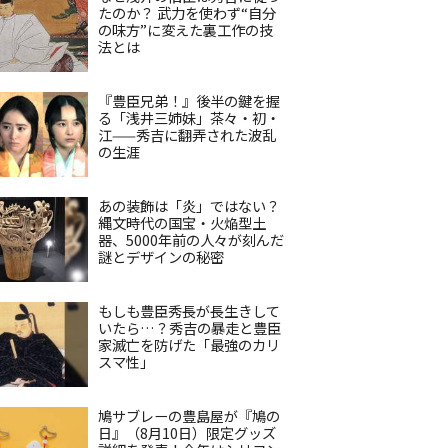
たのか？ 武力を使わず“自分
の味方”に変えた裏工作の技
法とは
『豊臣兄弟！』後半の鍵を握
る「浅井三姉妹」茶々・初・
江——秀吉に翻弄された波乱
の生涯
あの装飾は「炎」ではない？
縄文時代の国宝・火焔型土
器、5000年前の人々が刻んだ
謎とデザインの秘密
もしも豊臣秀長が長生きして
いたら…？秀吉の暴走と豊臣
家滅亡を防げた「最強のカリ
スマ性」
鳩サブレーの豊島屋が『鳩の
日』（8月10日）限定グッズ