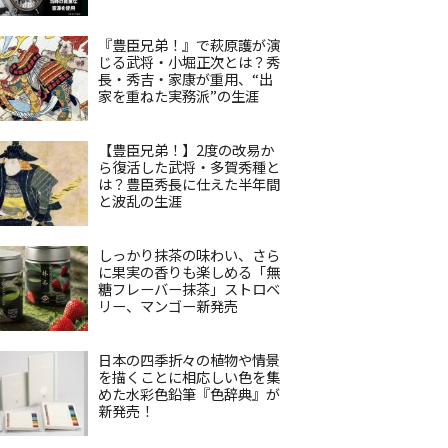
『豊臣兄弟！』で萩原護が演
じる武将・小堀正次とは？秀
長・秀吉・家康が重用、“出
家を重ねた実務派”の生涯
【豊臣兄弟！】2度の改易か
ら復活した武将・多賀秀種と
は？豊臣秀長に仕えた半年間
と波乱の生涯
しっかり抹茶の味わい、さら
に果実の香りも楽しめる「無
糖フレーバー抹茶」ストロベ
リー、マンゴー新発売
日本の四季折々の植物や情景
を描くことに相応しい色を集
めた水彩色鉛筆『色辞典』が
新発売！