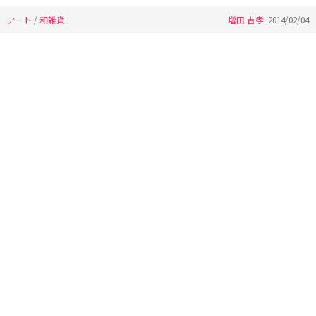
アート
/
和雑貨
増田 吉孝
2014/02/04