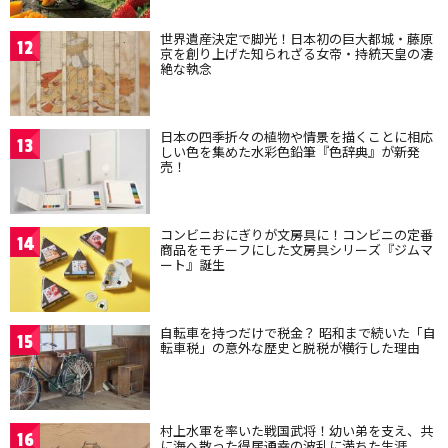
世界遺産決定で脚光！日本初の巨大都城・藤原
12
京を創り上げた知られざる女帝・持統天皇の凄
絶な執念
日本の四季折々の植物や情景を描くことに相応
13
しい色を集めた水彩色鉛筆『色辞典』が新発
売！
コンビニおにぎりが文房具に！コンビニの定番
14
商品をモチーフにした文房具シリーズ『ジムマ
ート』誕生
自転車を持つだけで税金？ 昭和まで続いた「自
15
転車税」の意外な歴史と脱税が横行した理由
村上水軍を率いた戦国武将！幼い弟を支え、共
16
に海へ散った得居通幸の波乱に満ちた生涯