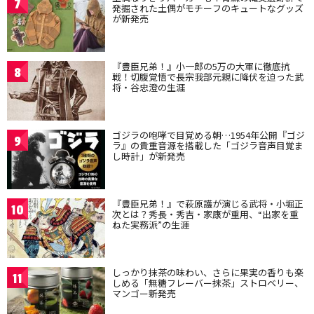
7
発掘された土偶がモチーフのキュートなグッズ
が新発売
『豊臣兄弟！』小一郎の5万の大軍に徹底抗
8
戦！切腹覚悟で長宗我部元親に降伏を迫った武
将・谷忠澄の生涯
ゴジラの咆哮で目覚める朝…1954年公開『ゴジ
9
ラ』の貴重音源を搭載した「ゴジラ音声目覚ま
し時計」が新発売
『豊臣兄弟！』で萩原護が演じる武将・小堀正
10
次とは？秀長・秀吉・家康が重用、“出家を重
ねた実務派”の生涯
しっかり抹茶の味わい、さらに果実の香りも楽
11
しめる「無糖フレーバー抹茶」ストロベリー、
マンゴー新発売