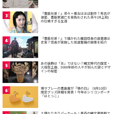
『豊臣兄弟！』茶々＝悪女はほぼ創作？秀吉が
3
溺愛、豊臣家滅亡を背負わされた茶々(井上和)
の壮絶すぎる生涯
『豊臣兄弟！』で描かれた織田信長の道普請は
4
史実？信長が実施した街道整備の施策を紹介
あの装飾は「炎」ではない？縄文時代の国宝・
5
火焔型土器、5000年前の人々が刻んだ謎とデザ
インの秘密
鳩サブレーの豊島屋が『鳩の日』（8月10日）
6
限定グッズ詳細を発表！今年はシリコンポーチ
「はとっこ」
土偶なりきりパーカーも！青森の縄文遺跡群で