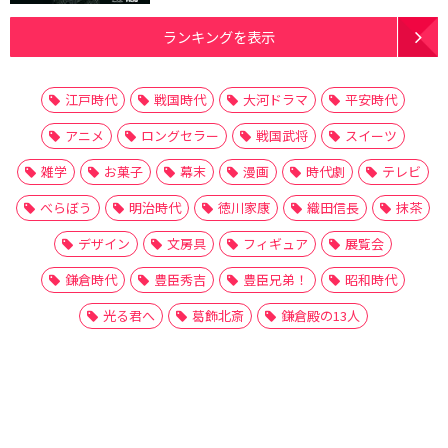
ランキングを表示
江戸時代
戦国時代
大河ドラマ
平安時代
アニメ
ロングセラー
戦国武将
スイーツ
雑学
お菓子
幕末
漫画
時代劇
テレビ
べらぼう
明治時代
徳川家康
織田信長
抹茶
デザイン
文房具
フィギュア
展覧会
鎌倉時代
豊臣秀吉
豊臣兄弟！
昭和時代
光る君へ
葛飾北斎
鎌倉殿の13人