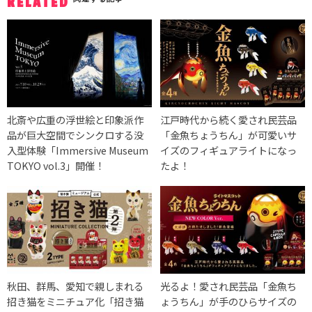
RELATED
北斎や広重の浮世絵と印象派作
江戸時代から続く愛され民芸品
品が巨大空間でシンクロする没
「金魚ちょうちん」が可愛いサ
入型体験「Immersive Museum
イズのフィギュアライトになっ
TOKYO vol.3」開催！
たよ！
秋田、群馬、愛知で親しまれる
光るよ！愛され民芸品「金魚ち
招き猫をミニチュア化「招き猫
ょうちん」が手のひらサイズの