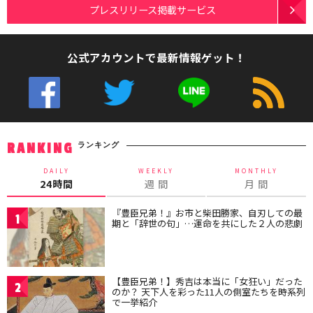
プレスリリース掲載サービス
公式アカウントで最新情報ゲット！
ランキング
RANKING
DAILY
WEEKLY
MONTHLY
24時間
週 間
月 間
『豊臣兄弟！』お市と柴田勝家、自刃しての最
1
期と「辞世の句」…運命を共にした２人の悲劇
【豊臣兄弟！】秀吉は本当に「女狂い」だった
2
のか？ 天下人を彩った11人の側室たちを時系列
で一挙紹介