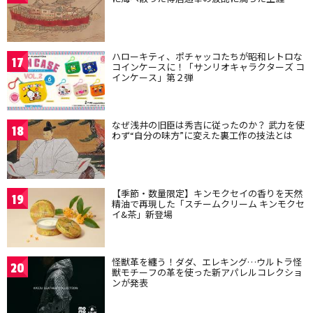
ハローキティ、ポチャッコたちが昭和レトロな
17
コインケースに！「サンリオキャラクターズ コ
インケース」第２弾
なぜ浅井の旧臣は秀吉に従ったのか？ 武力を使
18
わず“自分の味方”に変えた裏工作の技法とは
【季節・数量限定】キンモクセイの香りを天然
19
精油で再現した「スチームクリーム キンモクセ
イ&茶」新登場
怪獣革を纏う！ダダ、エレキング…ウルトラ怪
20
獣モチーフの革を使った新アパレルコレクショ
ンが発表