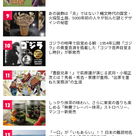
あの装飾は「炎」ではない？縄文時代の国宝・
9
火焔型土器、5000年前の人々が刻んだ謎とデザ
インの秘密
ゴジラの咆哮で目覚める朝…1954年公開『ゴジ
10
ラ』の貴重音源を搭載した「ゴジラ音声目覚ま
し時計」が新発売
『豊臣兄弟！』で萩原護が演じる武将・小堀正
11
次とは？秀長・秀吉・家康が重用、“出家を重
ねた実務派”の生涯
しっかり抹茶の味わい、さらに果実の香りも楽
12
しめる「無糖フレーバー抹茶」ストロベリー、
マンゴー新発売
「一口」が「いもあらい」！？ 日本の難読地名
13