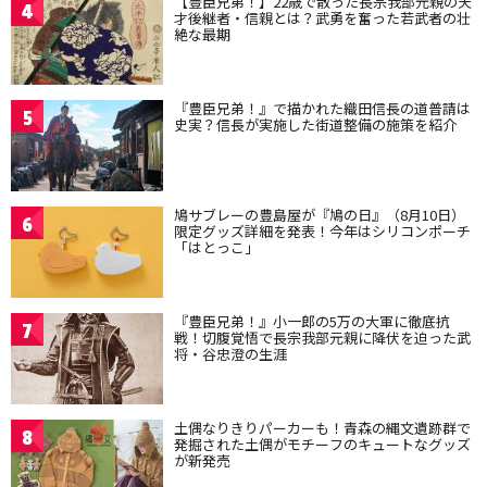
【豊臣兄弟！】22歳で散った長宗我部元親の天
4
才後継者・信親とは？武勇を奮った若武者の壮
絶な最期
『豊臣兄弟！』で描かれた織田信長の道普請は
5
史実？信長が実施した街道整備の施策を紹介
鳩サブレーの豊島屋が『鳩の日』（8月10日）
6
限定グッズ詳細を発表！今年はシリコンポーチ
「はとっこ」
『豊臣兄弟！』小一郎の5万の大軍に徹底抗
7
戦！切腹覚悟で長宗我部元親に降伏を迫った武
将・谷忠澄の生涯
土偶なりきりパーカーも！青森の縄文遺跡群で
8
発掘された土偶がモチーフのキュートなグッズ
が新発売