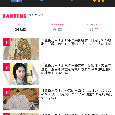
ランキング
RANKING
DAILY
WEEKLY
MONTHLY
24時間
週 間
月 間
『豊臣兄弟！』お市と柴田勝家、自刃しての最
1
期と「辞世の句」…運命を共にした２人の悲劇
『豊臣兄弟！』茶々＝悪女はほぼ創作？秀吉が
2
溺愛、豊臣家滅亡を背負わされた茶々(井上和)
の壮絶すぎる生涯
【豊臣兄弟！】秀吉は本当に「女狂い」だった
3
のか？ 天下人を彩った11人の側室たちを時系列
で一挙紹介