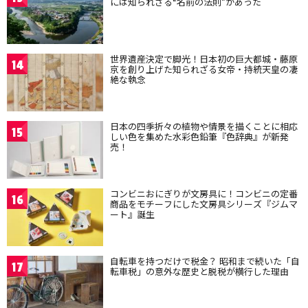
には知られざる“名前の法則”があった
世界遺産決定で脚光！日本初の巨大都城・藤原
14
京を創り上げた知られざる女帝・持統天皇の凄
絶な執念
日本の四季折々の植物や情景を描くことに相応
15
しい色を集めた水彩色鉛筆『色辞典』が新発
売！
コンビニおにぎりが文房具に！コンビニの定番
16
商品をモチーフにした文房具シリーズ『ジムマ
ート』誕生
自転車を持つだけで税金？ 昭和まで続いた「自
17
転車税」の意外な歴史と脱税が横行した理由