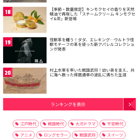
【季節・数量限定】キンモクセイの香りを天然
18
精油で再現した「スチームクリーム キンモクセ
イ&茶」新登場
怪獣革を纏う！ダダ、エレキング…ウルトラ怪
19
獣モチーフの革を使った新アパレルコレクショ
ンが発表
村上水軍を率いた戦国武将！幼い弟を支え、共
20
に海へ散った得居通幸の波乱に満ちた生涯
ランキングを表示
江戸時代
戦国時代
大河ドラマ
平安時代
アニメ
ロングセラー
戦国武将
スイーツ