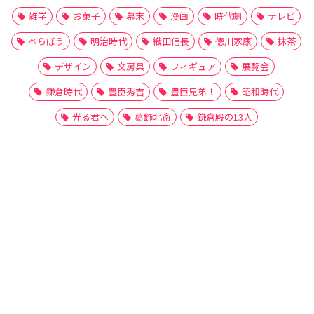
雑学
お菓子
幕末
漫画
時代劇
テレビ
べらぼう
明治時代
織田信長
徳川家康
抹茶
デザイン
文房具
フィギュア
展覧会
鎌倉時代
豊臣秀吉
豊臣兄弟！
昭和時代
光る君へ
葛飾北斎
鎌倉殿の13人