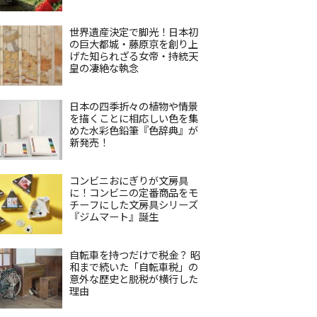
世界遺産決定で脚光！日本初
の巨大都城・藤原京を創り上
げた知られざる女帝・持統天
皇の凄絶な執念
日本の四季折々の植物や情景
を描くことに相応しい色を集
めた水彩色鉛筆『色辞典』が
新発売！
コンビニおにぎりが文房具
に！コンビニの定番商品をモ
チーフにした文房具シリーズ
『ジムマート』誕生
自転車を持つだけで税金？ 昭
和まで続いた「自転車税」の
意外な歴史と脱税が横行した
理由