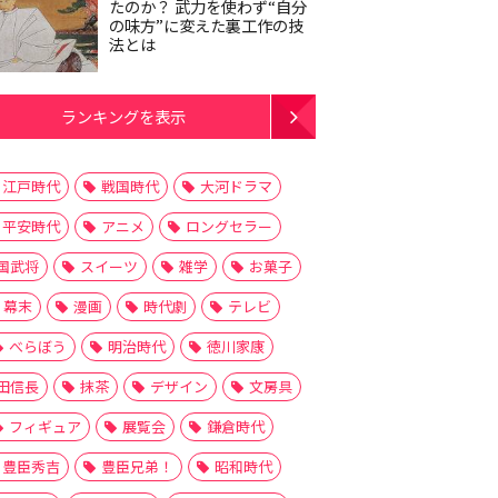
たのか？ 武力を使わず“自分
の味方”に変えた裏工作の技
法とは
ランキングを表示
江戸時代
戦国時代
大河ドラマ
平安時代
アニメ
ロングセラー
国武将
スイーツ
雑学
お菓子
幕末
漫画
時代劇
テレビ
べらぼう
明治時代
徳川家康
田信長
抹茶
デザイン
文房具
フィギュア
展覧会
鎌倉時代
豊臣秀吉
豊臣兄弟！
昭和時代