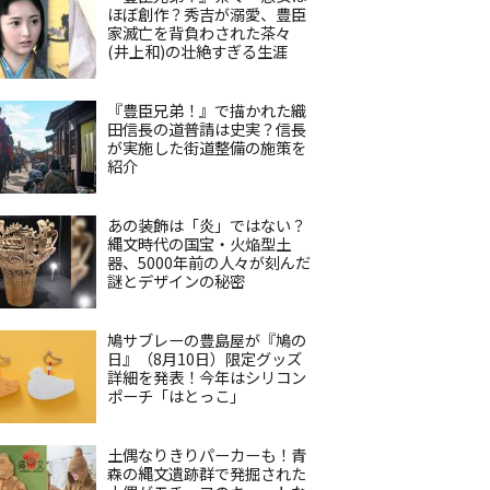
ほぼ創作？秀吉が溺愛、豊臣
家滅亡を背負わされた茶々
(井上和)の壮絶すぎる生涯
『豊臣兄弟！』で描かれた織
田信長の道普請は史実？信長
が実施した街道整備の施策を
紹介
あの装飾は「炎」ではない？
縄文時代の国宝・火焔型土
器、5000年前の人々が刻んだ
謎とデザインの秘密
鳩サブレーの豊島屋が『鳩の
日』（8月10日）限定グッズ
詳細を発表！今年はシリコン
ポーチ「はとっこ」
土偶なりきりパーカーも！青
森の縄文遺跡群で発掘された