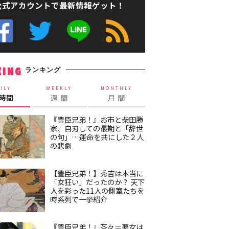
公式アカウントで最新情報ゲット！
ランキング
KING
ILY
WEEKLY
MONTHLY
4時間
週 間
月 間
『豊臣兄弟！』お市と柴田勝
家、自刃しての最期と「辞世
の句」…運命を共にした２人
の悲劇
【豊臣兄弟！】秀吉は本当に
「女狂い」だったのか？ 天下
人を彩った11人の側室たちを
時系列で一挙紹介
『豊臣兄弟！』茶々＝悪女は