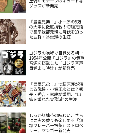
土偶がモチーフのキュートな
グッズが新発売
『豊臣兄弟！』小一郎の5万
の大軍に徹底抗戦！切腹覚悟
で長宗我部元親に降伏を迫っ
た武将・谷忠澄の生涯
ゴジラの咆哮で目覚める朝…
1954年公開『ゴジラ』の貴重
音源を搭載した「ゴジラ音声
目覚まし時計」が新発売
『豊臣兄弟！』で萩原護が演
じる武将・小堀正次とは？秀
長・秀吉・家康が重用、“出
家を重ねた実務派”の生涯
しっかり抹茶の味わい、さら
に果実の香りも楽しめる「無
糖フレーバー抹茶」ストロベ
リー、マンゴー新発売