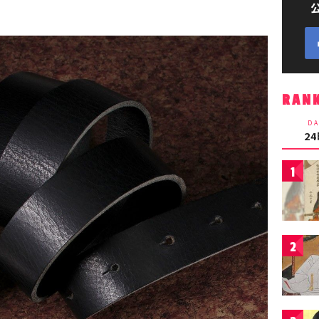
RAN
DA
2
1
2