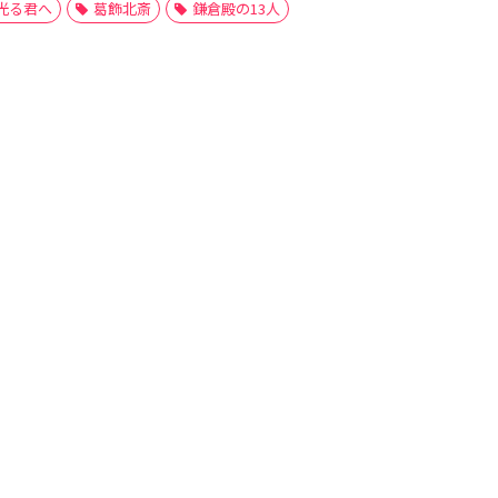
光る君へ
葛飾北斎
鎌倉殿の13人