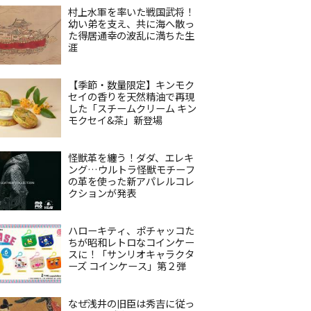
村上水軍を率いた戦国武将！
幼い弟を支え、共に海へ散っ
た得居通幸の波乱に満ちた生
涯
【季節・数量限定】キンモク
セイの香りを天然精油で再現
した「スチームクリーム キン
モクセイ&茶」新登場
怪獣革を纏う！ダダ、エレキ
ング…ウルトラ怪獣モチーフ
の革を使った新アパレルコレ
クションが発表
ハローキティ、ポチャッコた
ちが昭和レトロなコインケー
スに！「サンリオキャラクタ
ーズ コインケース」第２弾
なぜ浅井の旧臣は秀吉に従っ