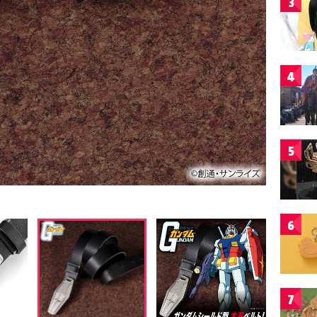
3
4
5
6
7