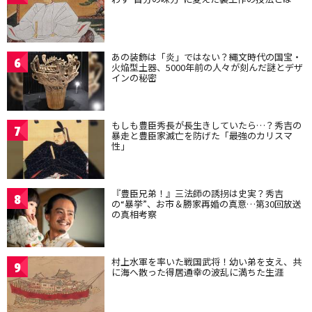
あの装飾は「炎」ではない？縄文時代の国宝・
6
火焔型土器、5000年前の人々が刻んだ謎とデザ
インの秘密
もしも豊臣秀長が長生きしていたら…？秀吉の
7
暴走と豊臣家滅亡を防げた「最強のカリスマ
性」
『豊臣兄弟！』三法師の誘拐は史実？秀吉
8
の“暴挙”、お市＆勝家再婚の真意…第30回放送
の真相考察
村上水軍を率いた戦国武将！幼い弟を支え、共
9
に海へ散った得居通幸の波乱に満ちた生涯