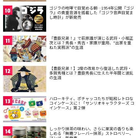
ゴジラの咆哮で目覚める朝…1954年公開『ゴジ
10
ラ』の貴重音源を搭載した「ゴジラ音声目覚ま
し時計」が新発売
『豊臣兄弟！』で萩原護が演じる武将・小堀正
11
次とは？秀長・秀吉・家康が重用、“出家を重
ねた実務派”の生涯
【豊臣兄弟！】2度の改易から復活した武将・
12
多賀秀種とは？豊臣秀長に仕えた半年間と波乱
の生涯
ハローキティ、ポチャッコたちが昭和レトロな
13
コインケースに！「サンリオキャラクターズ コ
インケース」第２弾
しっかり抹茶の味わい、さらに果実の香りも楽
14
しめる「無糖フレーバー抹茶」ストロベリー、
マンゴー新発売