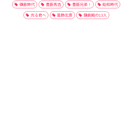
鎌倉時代
豊臣秀吉
豊臣兄弟！
昭和時代
光る君へ
葛飾北斎
鎌倉殿の13人