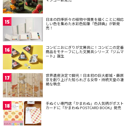
日本の四季折々の植物や情景を描くことに相応
15
しい色を集めた水彩色鉛筆『色辞典』が新発
売！
コンビニおにぎりが文房具に！コンビニの定番
16
商品をモチーフにした文房具シリーズ『ジムマ
ート』誕生
世界遺産決定で脚光！日本初の巨大都城・藤原
17
京を創り上げた知られざる女帝・持統天皇の凄
絶な執念
手ぬぐい専門店「かまわぬ」の人気柄がポスト
18
カードに『かまわぬ POSTCARD BOOK』発売