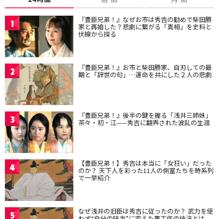
『豊臣兄弟！』なぜお市は秀吉の勧めで柴田勝
1
家と再婚した？悲劇に繋がる「真相」を史料と
伏線から探る
『豊臣兄弟！』お市と柴田勝家、自刃しての最
2
期と「辞世の句」…運命を共にした２人の悲劇
『豊臣兄弟！』後半の鍵を握る「浅井三姉妹」
3
茶々・初・江——秀吉に翻弄された波乱の生涯
【豊臣兄弟！】秀吉は本当に「女狂い」だった
4
のか？ 天下人を彩った11人の側室たちを時系列
で一挙紹介
なぜ浅井の旧臣は秀吉に従ったのか？ 武力を使
5
わず“自分の味方”に変えた裏工作の技法とは