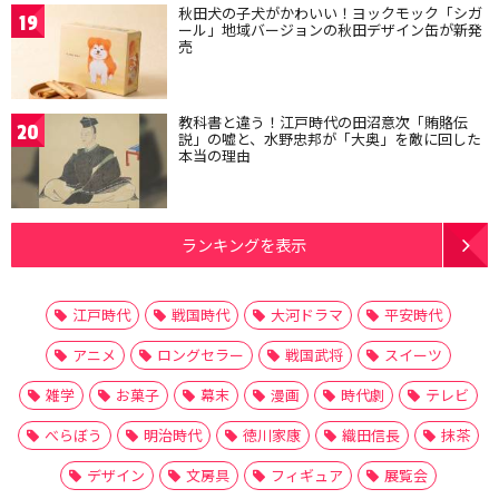
秋田犬の子犬がかわいい！ヨックモック「シガ
19
ール」地域バージョンの秋田デザイン缶が新発
売
教科書と違う！江戸時代の田沼意次「賄賂伝
20
説」の嘘と、水野忠邦が「大奥」を敵に回した
本当の理由
ランキングを表示
江戸時代
戦国時代
大河ドラマ
平安時代
アニメ
ロングセラー
戦国武将
スイーツ
雑学
お菓子
幕末
漫画
時代劇
テレビ
べらぼう
明治時代
徳川家康
織田信長
抹茶
デザイン
文房具
フィギュア
展覧会