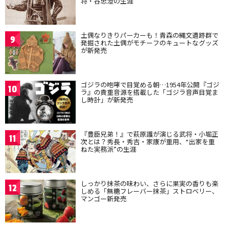
将・谷忠澄の生涯
土偶なりきりパーカーも！青森の縄文遺跡群で
9
発掘された土偶がモチーフのキュートなグッズ
が新発売
ゴジラの咆哮で目覚める朝…1954年公開『ゴジ
10
ラ』の貴重音源を搭載した「ゴジラ音声目覚ま
し時計」が新発売
『豊臣兄弟！』で萩原護が演じる武将・小堀正
11
次とは？秀長・秀吉・家康が重用、“出家を重
ねた実務派”の生涯
しっかり抹茶の味わい、さらに果実の香りも楽
12
しめる「無糖フレーバー抹茶」ストロベリー、
マンゴー新発売