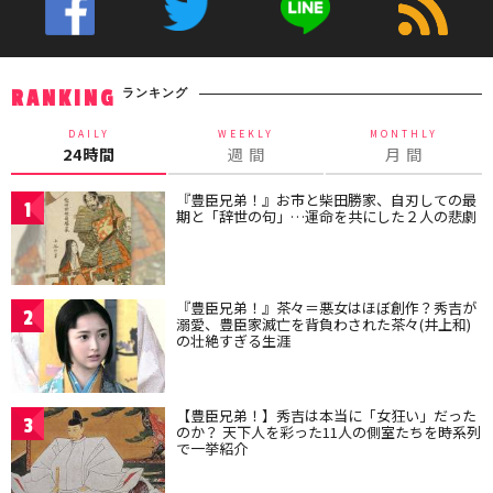
ランキング
RANKING
DAILY
WEEKLY
MONTHLY
24時間
週 間
月 間
『豊臣兄弟！』お市と柴田勝家、自刃しての最
1
期と「辞世の句」…運命を共にした２人の悲劇
『豊臣兄弟！』茶々＝悪女はほぼ創作？秀吉が
2
溺愛、豊臣家滅亡を背負わされた茶々(井上和)
の壮絶すぎる生涯
【豊臣兄弟！】秀吉は本当に「女狂い」だった
3
のか？ 天下人を彩った11人の側室たちを時系列
で一挙紹介