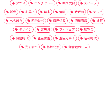
アニメ
ロングセラー
戦国武将
スイーツ
雑学
お菓子
幕末
漫画
時代劇
テレビ
べらぼう
明治時代
織田信長
徳川家康
抹茶
デザイン
文房具
フィギュア
展覧会
鎌倉時代
豊臣秀吉
豊臣兄弟！
昭和時代
光る君へ
葛飾北斎
鎌倉殿の13人