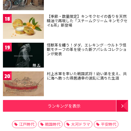
【季節・数量限定】キンモクセイの香りを天然
18
精油で再現した「スチームクリーム キンモクセ
イ&茶」新登場
怪獣革を纏う！ダダ、エレキング…ウルトラ怪
19
獣モチーフの革を使った新アパレルコレクショ
ンが発表
村上水軍を率いた戦国武将！幼い弟を支え、共
20
に海へ散った得居通幸の波乱に満ちた生涯
ランキングを表示
江戸時代
戦国時代
大河ドラマ
平安時代