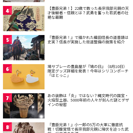
【豊臣兄弟！】22歳で散った長宗我部元親の天
4
才後継者・信親とは？武勇を奮った若武者の壮
絶な最期
『豊臣兄弟！』で描かれた織田信長の道普請は
5
史実？信長が実施した街道整備の施策を紹介
鳩サブレーの豊島屋が『鳩の日』（8月10日）
6
限定グッズ詳細を発表！今年はシリコンポーチ
「はとっこ」
あの装飾は「炎」ではない？縄文時代の国宝・
7
火焔型土器、5000年前の人々が刻んだ謎とデザ
インの秘密
『豊臣兄弟！』小一郎の5万の大軍に徹底抗
8
戦！切腹覚悟で長宗我部元親に降伏を迫った武