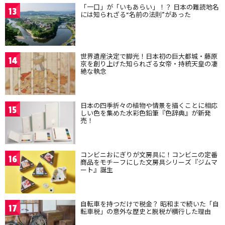
「一口」が「いもあらい」！？ 日本の難読地名
13
には知られざる“名前の法則”があった
世界遺産決定で脚光！日本初の巨大都城・藤原
14
京を創り上げた知られざる女帝・持統天皇の凄
絶な執念
日本の四季折々の植物や情景を描くことに相応
15
しい色を集めた水彩色鉛筆『色辞典』が新発
売！
コンビニおにぎりが文房具に！コンビニの定番
16
商品をモチーフにした文房具シリーズ『ジムマ
ート』誕生
自転車を持つだけで税金？ 昭和まで続いた「自
17
転車税」の意外な歴史と脱税が横行した理由