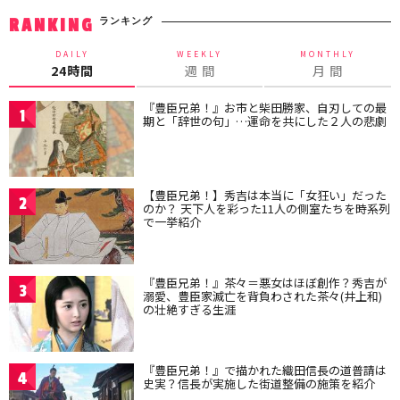
ランキング
RANKING
DAILY
WEEKLY
MONTHLY
24時間
週 間
月 間
『豊臣兄弟！』お市と柴田勝家、自刃しての最
1
期と「辞世の句」…運命を共にした２人の悲劇
【豊臣兄弟！】秀吉は本当に「女狂い」だった
2
のか？ 天下人を彩った11人の側室たちを時系列
で一挙紹介
『豊臣兄弟！』茶々＝悪女はほぼ創作？秀吉が
3
溺愛、豊臣家滅亡を背負わされた茶々(井上和)
の壮絶すぎる生涯
『豊臣兄弟！』で描かれた織田信長の道普請は
4
史実？信長が実施した街道整備の施策を紹介