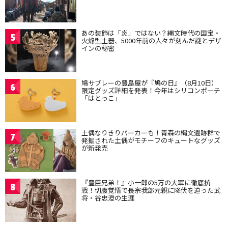
あの装飾は「炎」ではない？縄文時代の国宝・
5
火焔型土器、5000年前の人々が刻んだ謎とデザ
インの秘密
鳩サブレーの豊島屋が『鳩の日』（8月10日）
6
限定グッズ詳細を発表！今年はシリコンポーチ
「はとっこ」
土偶なりきりパーカーも！青森の縄文遺跡群で
7
発掘された土偶がモチーフのキュートなグッズ
が新発売
『豊臣兄弟！』小一郎の5万の大軍に徹底抗
8
戦！切腹覚悟で長宗我部元親に降伏を迫った武
将・谷忠澄の生涯