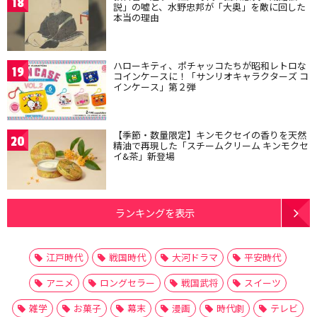
18
説」の嘘と、水野忠邦が「大奥」を敵に回した
本当の理由
ハローキティ、ポチャッコたちが昭和レトロな
19
コインケースに！「サンリオキャラクターズ コ
インケース」第２弾
【季節・数量限定】キンモクセイの香りを天然
20
精油で再現した「スチームクリーム キンモクセ
イ&茶」新登場
ランキングを表示
江戸時代
戦国時代
大河ドラマ
平安時代
アニメ
ロングセラー
戦国武将
スイーツ
雑学
お菓子
幕末
漫画
時代劇
テレビ