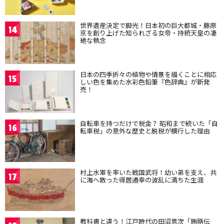
世界遺産決定で脚光！日本初の巨大都城・藤原
14
京を創り上げた知られざる女帝・持統天皇の凄
絶な執念
日本の四季折々の植物や情景を描くことに相応
15
しい色を集めた水彩色鉛筆『色辞典』が新発
売！
自転車を持つだけで税金？ 昭和まで続いた「自
16
転車税」の意外な歴史と脱税が横行した理由
村上水軍を率いた戦国武将！幼い弟を支え、共
17
に海へ散った得居通幸の波乱に満ちた生涯
教科書と違う！江戸時代の田沼意次「賄賂伝