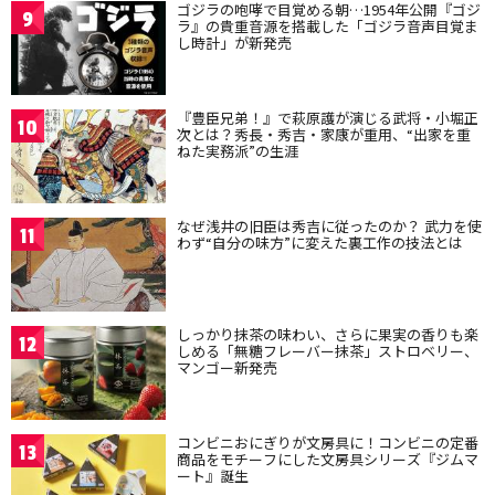
ゴジラの咆哮で目覚める朝…1954年公開『ゴジ
9
ラ』の貴重音源を搭載した「ゴジラ音声目覚ま
し時計」が新発売
『豊臣兄弟！』で萩原護が演じる武将・小堀正
10
次とは？秀長・秀吉・家康が重用、“出家を重
ねた実務派”の生涯
なぜ浅井の旧臣は秀吉に従ったのか？ 武力を使
11
わず“自分の味方”に変えた裏工作の技法とは
しっかり抹茶の味わい、さらに果実の香りも楽
12
しめる「無糖フレーバー抹茶」ストロベリー、
マンゴー新発売
コンビニおにぎりが文房具に！コンビニの定番
13
商品をモチーフにした文房具シリーズ『ジムマ
ート』誕生