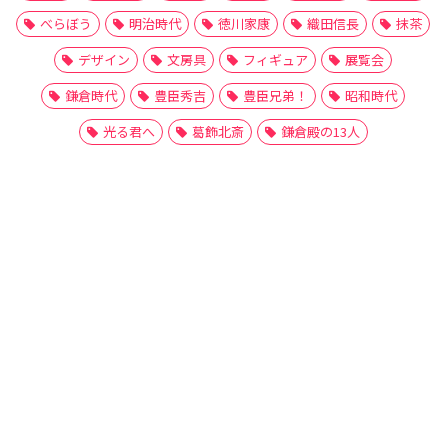
べらぼう
明治時代
徳川家康
織田信長
抹茶
デザイン
文房具
フィギュア
展覧会
鎌倉時代
豊臣秀吉
豊臣兄弟！
昭和時代
光る君へ
葛飾北斎
鎌倉殿の13人