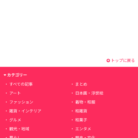
トップに戻る
カテゴリー
すべての記事
まとめ
アート
日本画・浮世絵
ファッション
着物・和服
雑貨・インテリア
和雑貨
グルメ
和菓子
観光・地域
エンタメ
暮らし
歴史・文化