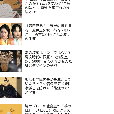
たのか？ 武力を使わず“自分
の味方”に変えた裏工作の技
法とは
『豊臣兄弟！』後半の鍵を握
る「浅井三姉妹」茶々・初・
江——秀吉に翻弄された波乱
の生涯
あの装飾は「炎」ではない？
縄文時代の国宝・火焔型土
器、5000年前の人々が刻んだ
謎とデザインの秘密
もしも豊臣秀長が長生きして
いたら…？秀吉の暴走と豊臣
家滅亡を防げた「最強のカリ
スマ性」
鳩サブレーの豊島屋が『鳩の
日』（8月10日）限定グッズ