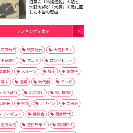
沼意次「賄賂伝説」の嘘と、
水野忠邦が「大奥」を敵に回
した本当の理由
ランキングを表示
江戸時代
戦国時代
大河ドラマ
平安時代
アニメ
ロングセラー
国武将
スイーツ
雑学
お菓子
幕末
漫画
時代劇
テレビ
べらぼう
明治時代
徳川家康
田信長
抹茶
デザイン
文房具
フィギュア
展覧会
鎌倉時代
豊臣秀吉
豊臣兄弟！
昭和時代