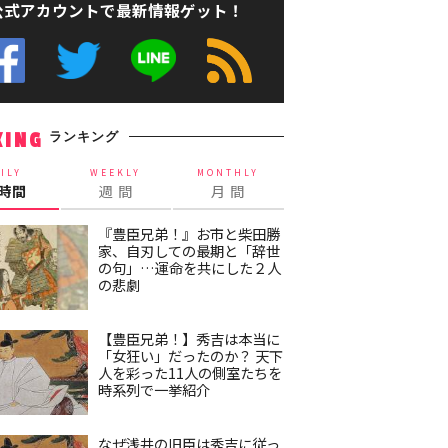
公式アカウントで最新情報ゲット！
ランキング
KING
ILY
WEEKLY
MONTHLY
4時間
週 間
月 間
『豊臣兄弟！』お市と柴田勝
家、自刃しての最期と「辞世
の句」…運命を共にした２人
の悲劇
【豊臣兄弟！】秀吉は本当に
「女狂い」だったのか？ 天下
人を彩った11人の側室たちを
時系列で一挙紹介
なぜ浅井の旧臣は秀吉に従っ