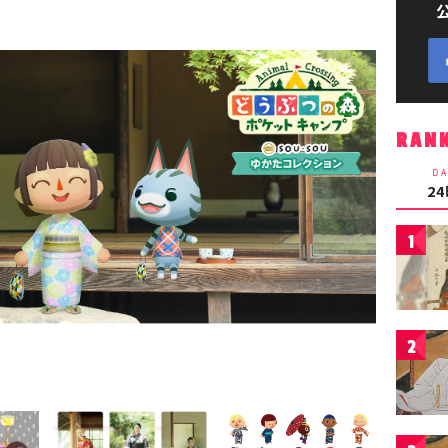
RAN
DA
2
1
2