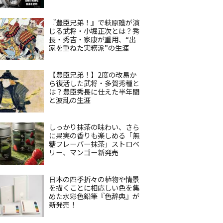
『豊臣兄弟！』で萩原護が演
じる武将・小堀正次とは？秀
長・秀吉・家康が重用、“出
家を重ねた実務派”の生涯
【豊臣兄弟！】2度の改易か
ら復活した武将・多賀秀種と
は？豊臣秀長に仕えた半年間
と波乱の生涯
しっかり抹茶の味わい、さら
に果実の香りも楽しめる「無
糖フレーバー抹茶」ストロベ
リー、マンゴー新発売
日本の四季折々の植物や情景
を描くことに相応しい色を集
めた水彩色鉛筆『色辞典』が
新発売！