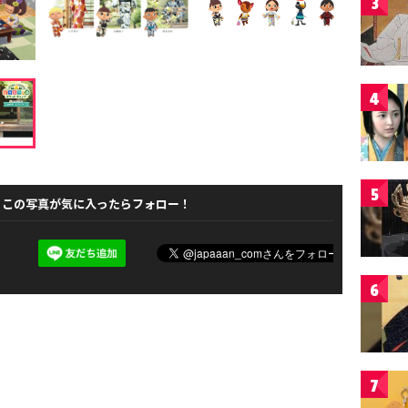
3
4
5
この写真が気に入ったらフォロー！
6
7