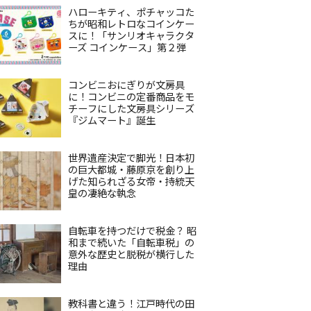
ハローキティ、ポチャッコた
ちが昭和レトロなコインケー
スに！「サンリオキャラクタ
ーズ コインケース」第２弾
コンビニおにぎりが文房具
に！コンビニの定番商品をモ
チーフにした文房具シリーズ
『ジムマート』誕生
世界遺産決定で脚光！日本初
の巨大都城・藤原京を創り上
げた知られざる女帝・持統天
皇の凄絶な執念
自転車を持つだけで税金？ 昭
和まで続いた「自転車税」の
意外な歴史と脱税が横行した
理由
教科書と違う！江戸時代の田