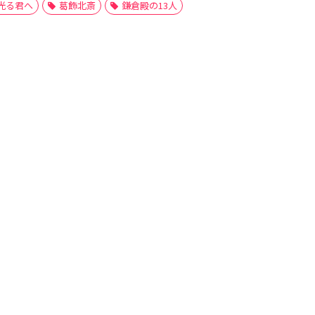
光る君へ
葛飾北斎
鎌倉殿の13人