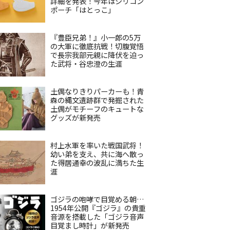
詳細を発表！今年はシリコン
ポーチ「はとっこ」
『豊臣兄弟！』小一郎の5万
の大軍に徹底抗戦！切腹覚悟
で長宗我部元親に降伏を迫っ
た武将・谷忠澄の生涯
土偶なりきりパーカーも！青
森の縄文遺跡群で発掘された
土偶がモチーフのキュートな
グッズが新発売
村上水軍を率いた戦国武将！
幼い弟を支え、共に海へ散っ
た得居通幸の波乱に満ちた生
涯
ゴジラの咆哮で目覚める朝…
1954年公開『ゴジラ』の貴重
音源を搭載した「ゴジラ音声
目覚まし時計」が新発売