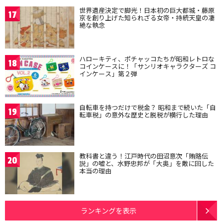
世界遺産決定で脚光！日本初の巨大都城・藤原
17
京を創り上げた知られざる女帝・持統天皇の凄
絶な執念
ハローキティ、ポチャッコたちが昭和レトロな
18
コインケースに！「サンリオキャラクターズ コ
インケース」第２弾
自転車を持つだけで税金？ 昭和まで続いた「自
19
転車税」の意外な歴史と脱税が横行した理由
教科書と違う！江戸時代の田沼意次「賄賂伝
20
説」の嘘と、水野忠邦が「大奥」を敵に回した
本当の理由
ランキングを表示