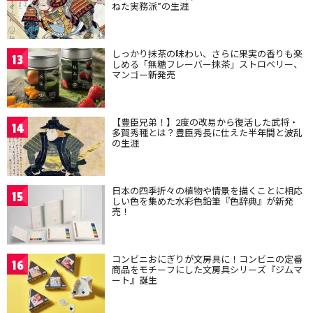
ねた実務派”の生涯
しっかり抹茶の味わい、さらに果実の香りも楽
13
しめる「無糖フレーバー抹茶」ストロベリー、
マンゴー新発売
【豊臣兄弟！】2度の改易から復活した武将・
14
多賀秀種とは？豊臣秀長に仕えた半年間と波乱
の生涯
日本の四季折々の植物や情景を描くことに相応
15
しい色を集めた水彩色鉛筆『色辞典』が新発
売！
コンビニおにぎりが文房具に！コンビニの定番
16
商品をモチーフにした文房具シリーズ『ジムマ
ート』誕生