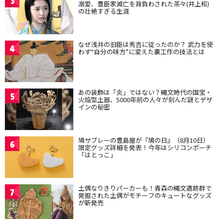
3
溺愛、豊臣家滅亡を背負わされた茶々(井上和)
の壮絶すぎる生涯
なぜ浅井の旧臣は秀吉に従ったのか？ 武力を使
4
わず“自分の味方”に変えた裏工作の技法とは
あの装飾は「炎」ではない？縄文時代の国宝・
5
火焔型土器、5000年前の人々が刻んだ謎とデザ
インの秘密
鳩サブレーの豊島屋が『鳩の日』（8月10日）
6
限定グッズ詳細を発表！今年はシリコンポーチ
「はとっこ」
土偶なりきりパーカーも！青森の縄文遺跡群で
7
発掘された土偶がモチーフのキュートなグッズ
が新発売