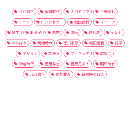
江戸時代
戦国時代
大河ドラマ
平安時代
アニメ
ロングセラー
戦国武将
スイーツ
雑学
お菓子
幕末
漫画
時代劇
テレビ
べらぼう
明治時代
徳川家康
織田信長
抹茶
デザイン
文房具
フィギュア
展覧会
鎌倉時代
豊臣秀吉
豊臣兄弟！
昭和時代
光る君へ
葛飾北斎
鎌倉殿の13人