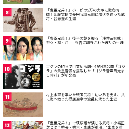
『豊臣兄弟！』小一郎の5万の大軍に徹底抗
8
戦！切腹覚悟で長宗我部元親に降伏を迫った武
将・谷忠澄の生涯
『豊臣兄弟！』後半の鍵を握る「浅井三姉妹」
9
茶々・初・江——秀吉に翻弄された波乱の生涯
ゴジラの咆哮で目覚める朝…1954年公開『ゴジ
10
ラ』の貴重音源を搭載した「ゴジラ音声目覚ま
し時計」が新発売
村上水軍を率いた戦国武将！幼い弟を支え、共
11
に海へ散った得居通幸の波乱に満ちた生涯
『豊臣兄弟！』で萩原護が演じる武将・小堀正
12
次とは？秀長・秀吉・家康が重用、“出家を重