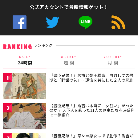
公式アカウントで最新情報ゲット！
ランキング
RANKING
DAILY
WEEKLY
MONTHLY
24時間
週 間
月 間
『豊臣兄弟！』お市と柴田勝家、自刃しての最
1
期と「辞世の句」…運命を共にした２人の悲劇
【豊臣兄弟！】秀吉は本当に「女狂い」だった
2
のか？ 天下人を彩った11人の側室たちを時系列
で一挙紹介
『豊臣兄弟！』茶々＝悪女はほぼ創作？秀吉が