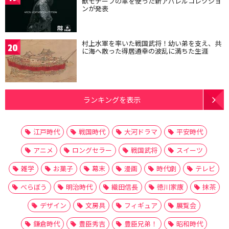
獣モチーフの革を使った新アパレルコレクショ
ンが発表
村上水軍を率いた戦国武将！幼い弟を支え、共
20
に海へ散った得居通幸の波乱に満ちた生涯
ランキングを表示
江戸時代
戦国時代
大河ドラマ
平安時代
アニメ
ロングセラー
戦国武将
スイーツ
雑学
お菓子
幕末
漫画
時代劇
テレビ
べらぼう
明治時代
織田信長
徳川家康
抹茶
デザイン
文房具
フィギュア
展覧会
鎌倉時代
豊臣秀吉
豊臣兄弟！
昭和時代