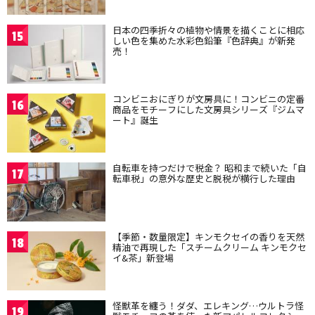
日本の四季折々の植物や情景を描くことに相応
15
しい色を集めた水彩色鉛筆『色辞典』が新発
売！
コンビニおにぎりが文房具に！コンビニの定番
16
商品をモチーフにした文房具シリーズ『ジムマ
ート』誕生
自転車を持つだけで税金？ 昭和まで続いた「自
17
転車税」の意外な歴史と脱税が横行した理由
【季節・数量限定】キンモクセイの香りを天然
18
精油で再現した「スチームクリーム キンモクセ
イ&茶」新登場
怪獣革を纏う！ダダ、エレキング…ウルトラ怪
19