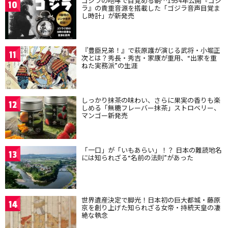
ゴジラの咆哮で目覚める朝…1954年公開『ゴジ
10
ラ』の貴重音源を搭載した「ゴジラ音声目覚ま
し時計」が新発売
『豊臣兄弟！』で萩原護が演じる武将・小堀正
11
次とは？秀長・秀吉・家康が重用、“出家を重
ねた実務派”の生涯
しっかり抹茶の味わい、さらに果実の香りも楽
12
しめる「無糖フレーバー抹茶」ストロベリー、
マンゴー新発売
「一口」が「いもあらい」！？ 日本の難読地名
13
には知られざる“名前の法則”があった
世界遺産決定で脚光！日本初の巨大都城・藤原
14
京を創り上げた知られざる女帝・持統天皇の凄
絶な執念