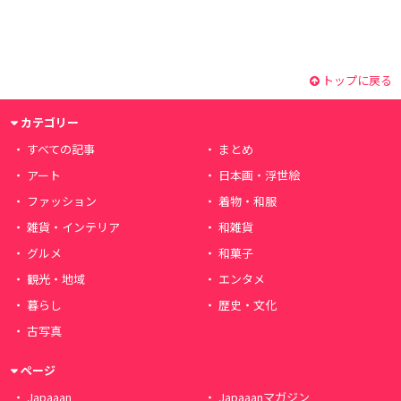
トップに戻る
カテゴリー
すべての記事
まとめ
アート
日本画・浮世絵
ファッション
着物・和服
雑貨・インテリア
和雑貨
グルメ
和菓子
観光・地域
エンタメ
暮らし
歴史・文化
古写真
ページ
Japaaan
Japaaanマガジン