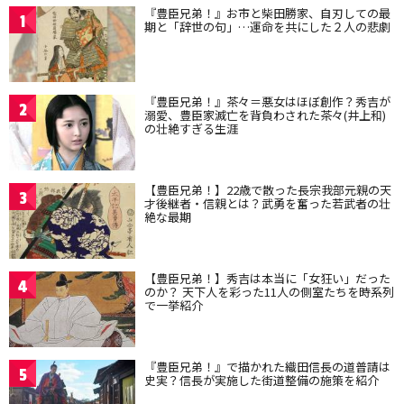
『豊臣兄弟！』お市と柴田勝家、自刃しての最
1
期と「辞世の句」…運命を共にした２人の悲劇
『豊臣兄弟！』茶々＝悪女はほぼ創作？秀吉が
2
溺愛、豊臣家滅亡を背負わされた茶々(井上和)
の壮絶すぎる生涯
【豊臣兄弟！】22歳で散った長宗我部元親の天
3
才後継者・信親とは？武勇を奮った若武者の壮
絶な最期
【豊臣兄弟！】秀吉は本当に「女狂い」だった
4
のか？ 天下人を彩った11人の側室たちを時系列
で一挙紹介
『豊臣兄弟！』で描かれた織田信長の道普請は
5
史実？信長が実施した街道整備の施策を紹介