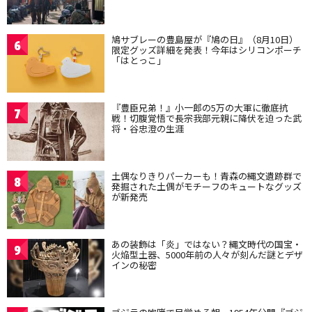
鳩サブレーの豊島屋が『鳩の日』（8月10日）
6
限定グッズ詳細を発表！今年はシリコンポーチ
「はとっこ」
『豊臣兄弟！』小一郎の5万の大軍に徹底抗
7
戦！切腹覚悟で長宗我部元親に降伏を迫った武
将・谷忠澄の生涯
土偶なりきりパーカーも！青森の縄文遺跡群で
8
発掘された土偶がモチーフのキュートなグッズ
が新発売
あの装飾は「炎」ではない？縄文時代の国宝・
9
火焔型土器、5000年前の人々が刻んだ謎とデザ
インの秘密