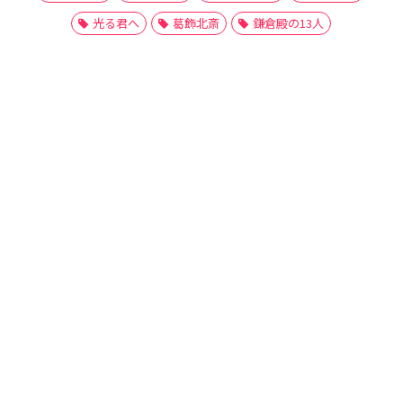
光る君へ
葛飾北斎
鎌倉殿の13人