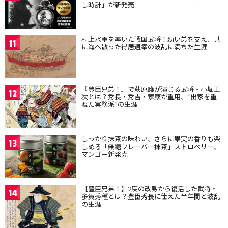
し時計」が新発売
村上水軍を率いた戦国武将！幼い弟を支え、共
11
に海へ散った得居通幸の波乱に満ちた生涯
『豊臣兄弟！』で萩原護が演じる武将・小堀正
12
次とは？秀長・秀吉・家康が重用、“出家を重
ねた実務派”の生涯
しっかり抹茶の味わい、さらに果実の香りも楽
13
しめる「無糖フレーバー抹茶」ストロベリー、
マンゴー新発売
【豊臣兄弟！】2度の改易から復活した武将・
14
多賀秀種とは？豊臣秀長に仕えた半年間と波乱
の生涯