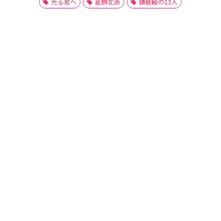
光る君へ
葛飾北斎
鎌倉殿の13人