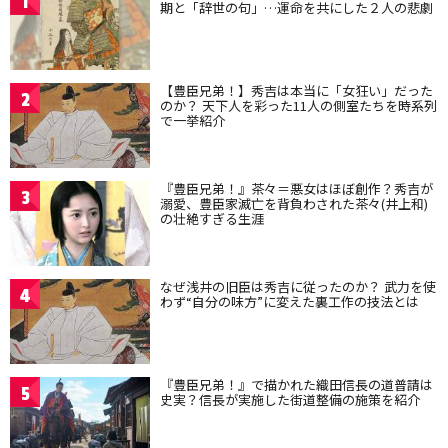
1
期と「辞世の句」…運命を共にした２人の悲劇
【豊臣兄弟！】秀吉は本当に「女狂い」だった
2
のか？ 天下人を彩った11人の側室たちを時系列
で一挙紹介
『豊臣兄弟！』茶々＝悪女はほぼ創作？秀吉が
3
溺愛、豊臣家滅亡を背負わされた茶々(井上和)
の壮絶すぎる生涯
なぜ浅井の旧臣は秀吉に従ったのか？ 武力を使
4
わず“自分の味方”に変えた裏工作の技法とは
『豊臣兄弟！』で描かれた織田信長の道普請は
5
史実？信長が実施した街道整備の施策を紹介