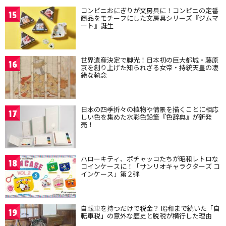
コンビニおにぎりが文房具に！コンビニの定番
15
商品をモチーフにした文房具シリーズ『ジムマ
ート』誕生
世界遺産決定で脚光！日本初の巨大都城・藤原
16
京を創り上げた知られざる女帝・持統天皇の凄
絶な執念
日本の四季折々の植物や情景を描くことに相応
17
しい色を集めた水彩色鉛筆『色辞典』が新発
売！
ハローキティ、ポチャッコたちが昭和レトロな
18
コインケースに！「サンリオキャラクターズ コ
インケース」第２弾
自転車を持つだけで税金？ 昭和まで続いた「自
19
転車税」の意外な歴史と脱税が横行した理由