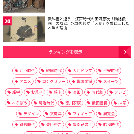
教科書と違う！江戸時代の田沼意次「賄賂伝
20
説」の嘘と、水野忠邦が「大奥」を敵に回した
本当の理由
ランキングを表示
江戸時代
戦国時代
大河ドラマ
平安時代
アニメ
ロングセラー
戦国武将
スイーツ
雑学
お菓子
幕末
漫画
時代劇
テレビ
べらぼう
明治時代
徳川家康
織田信長
抹茶
デザイン
文房具
フィギュア
展覧会
鎌倉時代
豊臣秀吉
豊臣兄弟！
昭和時代