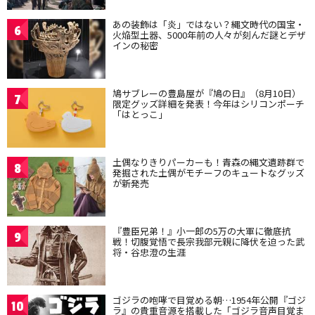
あの装飾は「炎」ではない？縄文時代の国宝・
6
火焔型土器、5000年前の人々が刻んだ謎とデザ
インの秘密
鳩サブレーの豊島屋が『鳩の日』（8月10日）
7
限定グッズ詳細を発表！今年はシリコンポーチ
「はとっこ」
土偶なりきりパーカーも！青森の縄文遺跡群で
8
発掘された土偶がモチーフのキュートなグッズ
が新発売
『豊臣兄弟！』小一郎の5万の大軍に徹底抗
9
戦！切腹覚悟で長宗我部元親に降伏を迫った武
将・谷忠澄の生涯
ゴジラの咆哮で目覚める朝…1954年公開『ゴジ
10
ラ』の貴重音源を搭載した「ゴジラ音声目覚ま