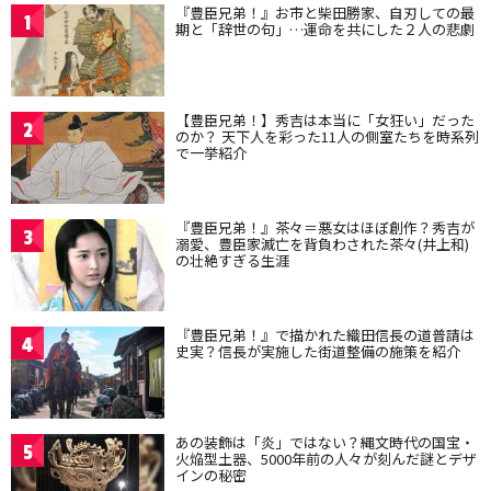
『豊臣兄弟！』お市と柴田勝家、自刃しての最
1
期と「辞世の句」…運命を共にした２人の悲劇
【豊臣兄弟！】秀吉は本当に「女狂い」だった
2
のか？ 天下人を彩った11人の側室たちを時系列
で一挙紹介
『豊臣兄弟！』茶々＝悪女はほぼ創作？秀吉が
3
溺愛、豊臣家滅亡を背負わされた茶々(井上和)
の壮絶すぎる生涯
『豊臣兄弟！』で描かれた織田信長の道普請は
4
史実？信長が実施した街道整備の施策を紹介
あの装飾は「炎」ではない？縄文時代の国宝・
5
火焔型土器、5000年前の人々が刻んだ謎とデザ
インの秘密