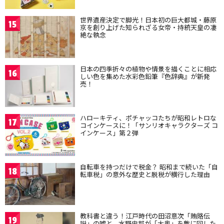
世界遺産決定で脚光！日本初の巨大都城・藤原
15
京を創り上げた知られざる女帝・持統天皇の凄
絶な執念
日本の四季折々の植物や情景を描くことに相応
16
しい色を集めた水彩色鉛筆『色辞典』が新発
売！
ハローキティ、ポチャッコたちが昭和レトロな
17
コインケースに！「サンリオキャラクターズ コ
インケース」第２弾
自転車を持つだけで税金？ 昭和まで続いた「自
18
転車税」の意外な歴史と脱税が横行した理由
教科書と違う！江戸時代の田沼意次「賄賂伝
19
説」の嘘と、水野忠邦が「大奥」を敵に回した