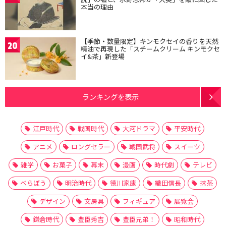
本当の理由
【季節・数量限定】キンモクセイの香りを天然
20
精油で再現した「スチームクリーム キンモクセ
イ&茶」新登場
ランキングを表示
江戸時代
戦国時代
大河ドラマ
平安時代
アニメ
ロングセラー
戦国武将
スイーツ
雑学
お菓子
幕末
漫画
時代劇
テレビ
べらぼう
明治時代
徳川家康
織田信長
抹茶
デザイン
文房具
フィギュア
展覧会
鎌倉時代
豊臣秀吉
豊臣兄弟！
昭和時代