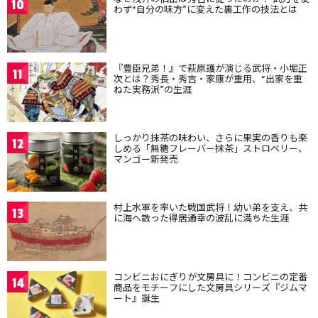
10
わず“自分の味方”に変えた裏工作の技法とは
『豊臣兄弟！』で萩原護が演じる武将・小堀正
11
次とは？秀長・秀吉・家康が重用、“出家を重
ねた実務派”の生涯
しっかり抹茶の味わい、さらに果実の香りも楽
12
しめる「無糖フレーバー抹茶」ストロベリー、
マンゴー新発売
村上水軍を率いた戦国武将！幼い弟を支え、共
13
に海へ散った得居通幸の波乱に満ちた生涯
コンビニおにぎりが文房具に！コンビニの定番
14
商品をモチーフにした文房具シリーズ『ジムマ
ート』誕生