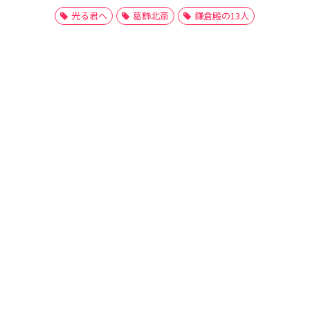
光る君へ
葛飾北斎
鎌倉殿の13人