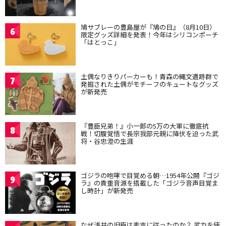
鳩サブレーの豊島屋が『鳩の日』（8月10日）
6
限定グッズ詳細を発表！今年はシリコンポーチ
「はとっこ」
土偶なりきりパーカーも！青森の縄文遺跡群で
7
発掘された土偶がモチーフのキュートなグッズ
が新発売
『豊臣兄弟！』小一郎の5万の大軍に徹底抗
8
戦！切腹覚悟で長宗我部元親に降伏を迫った武
将・谷忠澄の生涯
ゴジラの咆哮で目覚める朝…1954年公開『ゴジ
9
ラ』の貴重音源を搭載した「ゴジラ音声目覚ま
し時計」が新発売
なぜ浅井の旧臣は秀吉に従ったのか？ 武力を使