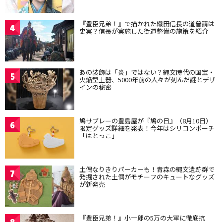
『豊臣兄弟！』で描かれた織田信長の道普請は
4
史実？信長が実施した街道整備の施策を紹介
あの装飾は「炎」ではない？縄文時代の国宝・
5
火焔型土器、5000年前の人々が刻んだ謎とデザ
インの秘密
鳩サブレーの豊島屋が『鳩の日』（8月10日）
6
限定グッズ詳細を発表！今年はシリコンポーチ
「はとっこ」
土偶なりきりパーカーも！青森の縄文遺跡群で
7
発掘された土偶がモチーフのキュートなグッズ
が新発売
『豊臣兄弟！』小一郎の5万の大軍に徹底抗