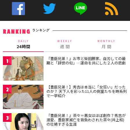
ランキング
RANKING
DAILY
WEEKLY
MONTHLY
24時間
週 間
月 間
『豊臣兄弟！』お市と柴田勝家、自刃しての最
1
期と「辞世の句」…運命を共にした２人の悲劇
【豊臣兄弟！】秀吉は本当に「女狂い」だった
2
のか？ 天下人を彩った11人の側室たちを時系列
で一挙紹介
『豊臣兄弟！』茶々＝悪女はほぼ創作？秀吉が
3
溺愛、豊臣家滅亡を背負わされた茶々(井上和)
の壮絶すぎる生涯