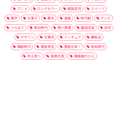
アニメ
ロングセラー
戦国武将
スイーツ
雑学
お菓子
幕末
漫画
時代劇
テレビ
べらぼう
明治時代
徳川家康
織田信長
抹茶
デザイン
文房具
フィギュア
展覧会
鎌倉時代
豊臣秀吉
豊臣兄弟！
昭和時代
光る君へ
葛飾北斎
鎌倉殿の13人