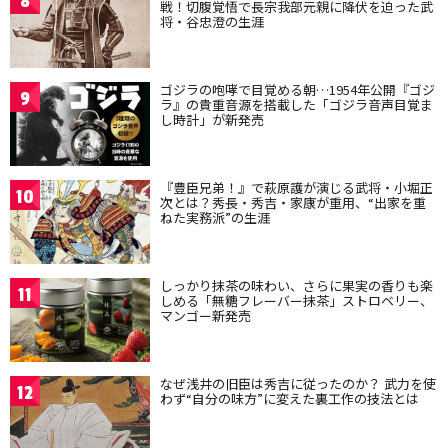
8
戦！切腹覚悟で長宗我部元親に降伏を迫った武
将・谷忠澄の生涯
ゴジラの咆哮で目覚める朝…1954年公開『ゴジ
9
ラ』の貴重音源を搭載した「ゴジラ音声目覚ま
し時計」が新発売
『豊臣兄弟！』で萩原護が演じる武将・小堀正
10
次とは？秀長・秀吉・家康が重用、“出家を重
ねた実務派”の生涯
しっかり抹茶の味わい、さらに果実の香りも楽
11
しめる「無糖フレーバー抹茶」ストロベリー、
マンゴー新発売
なぜ浅井の旧臣は秀吉に従ったのか？ 武力を使
12
わず“自分の味方”に変えた裏工作の技法とは