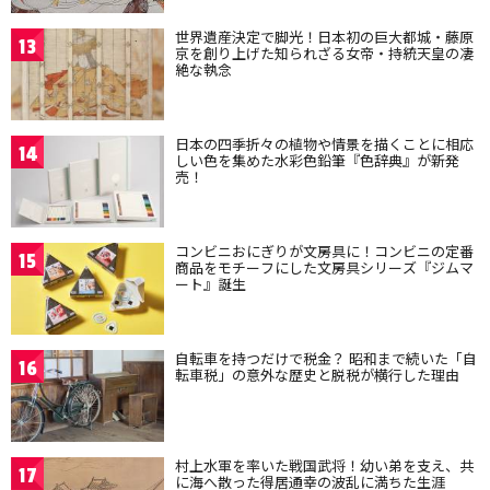
世界遺産決定で脚光！日本初の巨大都城・藤原
13
京を創り上げた知られざる女帝・持統天皇の凄
絶な執念
日本の四季折々の植物や情景を描くことに相応
14
しい色を集めた水彩色鉛筆『色辞典』が新発
売！
コンビニおにぎりが文房具に！コンビニの定番
15
商品をモチーフにした文房具シリーズ『ジムマ
ート』誕生
自転車を持つだけで税金？ 昭和まで続いた「自
16
転車税」の意外な歴史と脱税が横行した理由
村上水軍を率いた戦国武将！幼い弟を支え、共
17
に海へ散った得居通幸の波乱に満ちた生涯