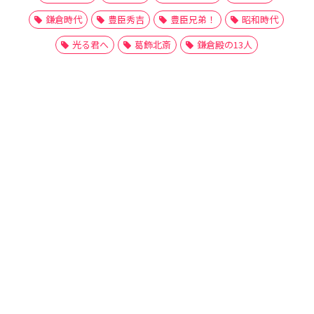
鎌倉時代
豊臣秀吉
豊臣兄弟！
昭和時代
光る君へ
葛飾北斎
鎌倉殿の13人