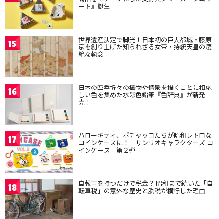
ート』誕生
世界遺産決定で脚光！日本初の巨大都城・藤原
15
京を創り上げた知られざる女帝・持統天皇の凄
絶な執念
日本の四季折々の植物や情景を描くことに相応
16
しい色を集めた水彩色鉛筆『色辞典』が新発
売！
ハローキティ、ポチャッコたちが昭和レトロな
17
コインケースに！「サンリオキャラクターズ コ
インケース」第２弾
自転車を持つだけで税金？ 昭和まで続いた「自
18
転車税」の意外な歴史と脱税が横行した理由