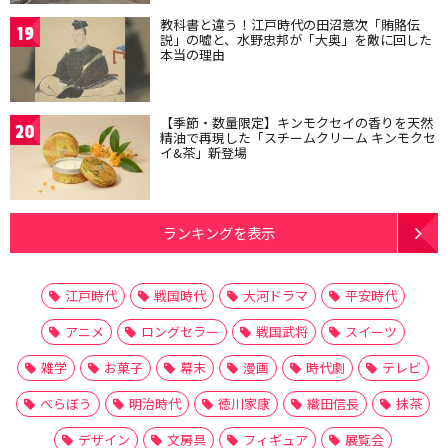
教科書と違う！江戸時代の田沼意次「賄賂伝
19
説」の嘘と、水野忠邦が「大奥」を敵に回した
本当の理由
【季節・数量限定】キンモクセイの香りを天然
20
精油で再現した「スチームクリーム キンモクセ
イ&茶」新登場
ランキングを表示
江戸時代
戦国時代
大河ドラマ
平安時代
アニメ
ロングセラー
戦国武将
スイーツ
雑学
お菓子
幕末
漫画
時代劇
テレビ
べらぼう
明治時代
徳川家康
織田信長
抹茶
デザイン
文房具
フィギュア
展覧会