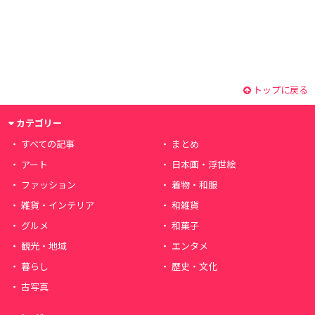
トップに戻る
カテゴリー
すべての記事
まとめ
アート
日本画・浮世絵
ファッション
着物・和服
雑貨・インテリア
和雑貨
グルメ
和菓子
観光・地域
エンタメ
暮らし
歴史・文化
古写真