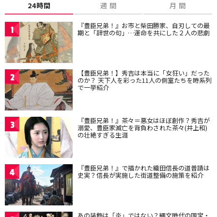
24時間
週 間
月 間
『豊臣兄弟！』お市と柴田勝家、自刃しての最
1
期と「辞世の句」…運命を共にした２人の悲劇
【豊臣兄弟！】秀吉は本当に「女狂い」だった
2
のか？ 天下人を彩った11人の側室たちを時系列
で一挙紹介
『豊臣兄弟！』茶々＝悪女はほぼ創作？秀吉が
3
溺愛、豊臣家滅亡を背負わされた茶々(井上和)
の壮絶すぎる生涯
『豊臣兄弟！』で描かれた織田信長の道普請は
4
史実？信長が実施した街道整備の施策を紹介
あの装飾は「炎」ではない？縄文時代の国宝・