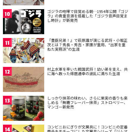
ゴジラの咆哮で目覚める朝…1954年公開『ゴジ
10
ラ』の貴重音源を搭載した「ゴジラ音声目覚ま
し時計」が新発売
『豊臣兄弟！』で萩原護が演じる武将・小堀正
11
次とは？秀長・秀吉・家康が重用、“出家を重
ねた実務派”の生涯
村上水軍を率いた戦国武将！幼い弟を支え、共
12
に海へ散った得居通幸の波乱に満ちた生涯
しっかり抹茶の味わい、さらに果実の香りも楽
13
しめる「無糖フレーバー抹茶」ストロベリー、
マンゴー新発売
コンビニおにぎりが文房具に！コンビニの定番
14
商品をモチーフにした文房具シリーズ『ジムマ