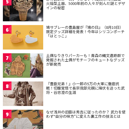
5
火焔型土器、5000年前の人々が刻んだ謎とデザ
インの秘密
鳩サブレーの豊島屋が『鳩の日』（8月10日）
6
限定グッズ詳細を発表！今年はシリコンポーチ
「はとっこ」
土偶なりきりパーカーも！青森の縄文遺跡群で
7
発掘された土偶がモチーフのキュートなグッズ
が新発売
『豊臣兄弟！』小一郎の5万の大軍に徹底抗
8
戦！切腹覚悟で長宗我部元親に降伏を迫った武
将・谷忠澄の生涯
なぜ浅井の旧臣は秀吉に従ったのか？ 武力を使
9
わず“自分の味方”に変えた裏工作の技法とは