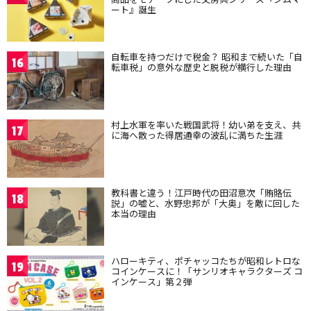
ート』誕生
自転車を持つだけで税金？ 昭和まで続いた「自
16
転車税」の意外な歴史と脱税が横行した理由
村上水軍を率いた戦国武将！幼い弟を支え、共
17
に海へ散った得居通幸の波乱に満ちた生涯
教科書と違う！江戸時代の田沼意次「賄賂伝
18
説」の嘘と、水野忠邦が「大奥」を敵に回した
本当の理由
ハローキティ、ポチャッコたちが昭和レトロな
19
コインケースに！「サンリオキャラクターズ コ
インケース」第２弾