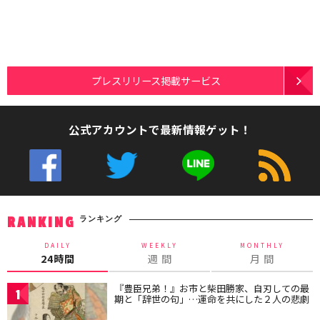
プレスリリース掲載サービス
公式アカウントで最新情報ゲット！
ランキング
RANKING
DAILY
WEEKLY
MONTHLY
24時間
週 間
月 間
『豊臣兄弟！』お市と柴田勝家、自刃しての最
1
期と「辞世の句」…運命を共にした２人の悲劇