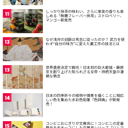
しっかり抹茶の味わい、さらに果実の香りも楽
11
しめる「無糖フレーバー抹茶」ストロベリー、
マンゴー新発売
なぜ浅井の旧臣は秀吉に従ったのか？ 武力を使
12
わず“自分の味方”に変えた裏工作の技法とは
世界遺産決定で脚光！日本初の巨大都城・藤原
13
京を創り上げた知られざる女帝・持統天皇の凄
絶な執念
日本の四季折々の植物や情景を描くことに相応
14
しい色を集めた水彩色鉛筆『色辞典』が新発
売！
コンビニおにぎりが文房具に！コンビニの定番
15
商品をモチーフにした文房具シリーズ『ジムマ