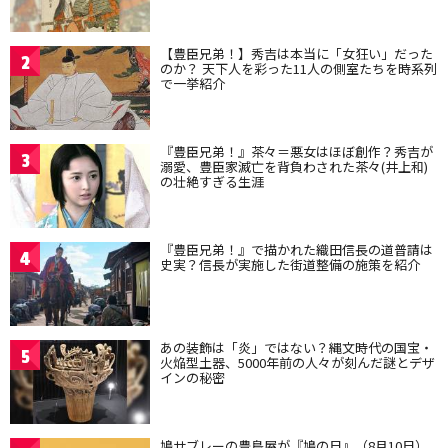
【豊臣兄弟！】秀吉は本当に「女狂い」だった
2
のか？ 天下人を彩った11人の側室たちを時系列
で一挙紹介
『豊臣兄弟！』茶々＝悪女はほぼ創作？秀吉が
3
溺愛、豊臣家滅亡を背負わされた茶々(井上和)
の壮絶すぎる生涯
『豊臣兄弟！』で描かれた織田信長の道普請は
4
史実？信長が実施した街道整備の施策を紹介
あの装飾は「炎」ではない？縄文時代の国宝・
5
火焔型土器、5000年前の人々が刻んだ謎とデザ
インの秘密
鳩サブレーの豊島屋が『鳩の日』（8月10日）