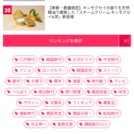
【季節・数量限定】キンモクセイの香りを天然
20
精油で再現した「スチームクリーム キンモクセ
イ&茶」新登場
ランキングを表示
江戸時代
戦国時代
大河ドラマ
平安時代
アニメ
ロングセラー
戦国武将
スイーツ
雑学
お菓子
幕末
漫画
時代劇
テレビ
べらぼう
明治時代
徳川家康
織田信長
抹茶
デザイン
文房具
フィギュア
展覧会
鎌倉時代
豊臣秀吉
豊臣兄弟！
昭和時代
光る君へ
葛飾北斎
鎌倉殿の13人