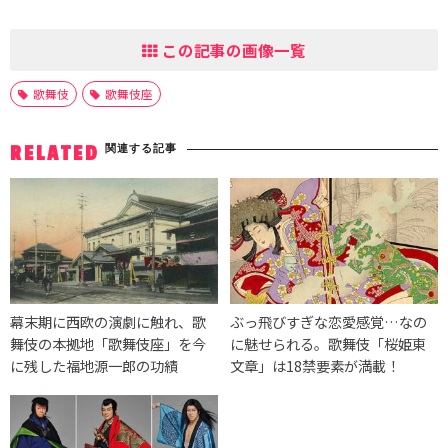
この記事の画像一覧
歌舞伎
歌舞伎座
関連する記事
RELATED
幕末期に西欧の演劇に触れ、歌
ぶっ飛びすぎな恋愛感覚…なの
舞伎の本拠地「歌舞伎座」を今
に魅せられる。歌舞伎「桜姫東
に残した福地源一郎の功績
文章」は18禁要素が満載！