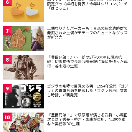
6
限定グッズ詳細を発表！今年はシリコンポーチ
「はとっこ」
土偶なりきりパーカーも！青森の縄文遺跡群で
7
発掘された土偶がモチーフのキュートなグッズ
が新発売
『豊臣兄弟！』小一郎の5万の大軍に徹底抗
8
戦！切腹覚悟で長宗我部元親に降伏を迫った武
将・谷忠澄の生涯
ゴジラの咆哮で目覚める朝…1954年公開『ゴジ
9
ラ』の貴重音源を搭載した「ゴジラ音声目覚ま
し時計」が新発売
『豊臣兄弟！』で萩原護が演じる武将・小堀正
10
次とは？秀長・秀吉・家康が重用、“出家を重
ねた実務派”の生涯