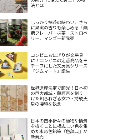
法とは
しっかり抹茶の味わい、さら
に果実の香りも楽しめる「無
糖フレーバー抹茶」ストロベ
リー、マンゴー新発売
コンビニおにぎりが文房具
に！コンビニの定番商品をモ
チーフにした文房具シリーズ
『ジムマート』誕生
世界遺産決定で脚光！日本初
の巨大都城・藤原京を創り上
げた知られざる女帝・持統天
皇の凄絶な執念
日本の四季折々の植物や情景
を描くことに相応しい色を集
めた水彩色鉛筆『色辞典』が
新発売！