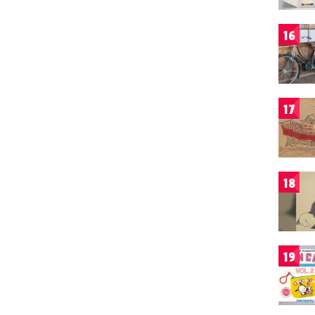
16
17
18
19