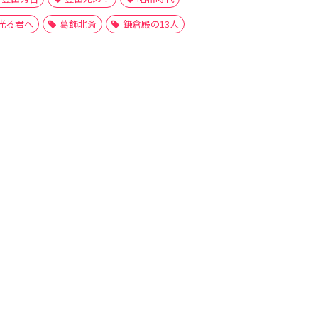
光る君へ
葛飾北斎
鎌倉殿の13人