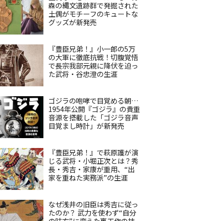
森の縄文遺跡群で発掘された
土偶がモチーフのキュートな
グッズが新発売
『豊臣兄弟！』小一郎の5万
の大軍に徹底抗戦！切腹覚悟
で長宗我部元親に降伏を迫っ
た武将・谷忠澄の生涯
ゴジラの咆哮で目覚める朝…
1954年公開『ゴジラ』の貴重
音源を搭載した「ゴジラ音声
目覚まし時計」が新発売
『豊臣兄弟！』で萩原護が演
じる武将・小堀正次とは？秀
長・秀吉・家康が重用、“出
家を重ねた実務派”の生涯
なぜ浅井の旧臣は秀吉に従っ
たのか？ 武力を使わず“自分
の味方”に変えた裏工作の技