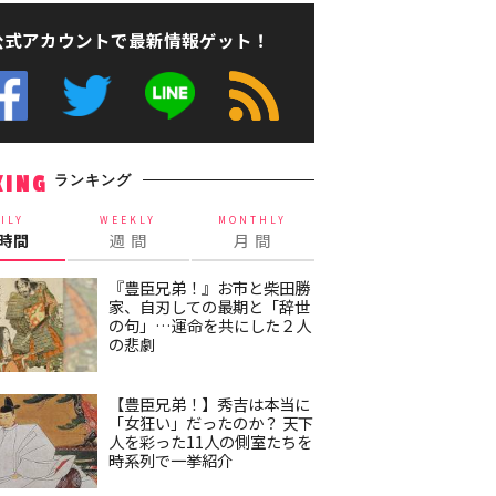
公式アカウントで最新情報ゲット！
ランキング
KING
ILY
WEEKLY
MONTHLY
4時間
週 間
月 間
『豊臣兄弟！』お市と柴田勝
家、自刃しての最期と「辞世
の句」…運命を共にした２人
の悲劇
【豊臣兄弟！】秀吉は本当に
「女狂い」だったのか？ 天下
人を彩った11人の側室たちを
時系列で一挙紹介