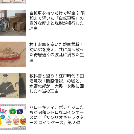
自転車を持つだけで税金？ 昭
和まで続いた「自転車税」の
意外な歴史と脱税が横行した
理由
村上水軍を率いた戦国武将！
幼い弟を支え、共に海へ散っ
た得居通幸の波乱に満ちた生
涯
教科書と違う！江戸時代の田
沼意次「賄賂伝説」の嘘と、
水野忠邦が「大奥」を敵に回
した本当の理由
ハローキティ、ポチャッコた
ちが昭和レトロなコインケー
スに！「サンリオキャラクタ
ーズ コインケース」第２弾