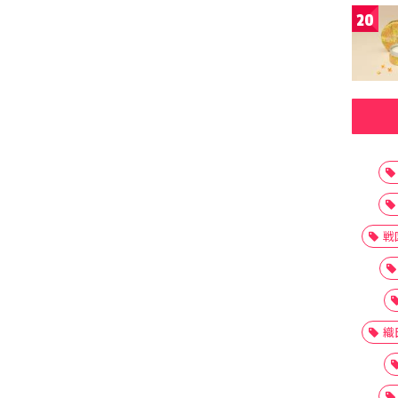
20
戦
織