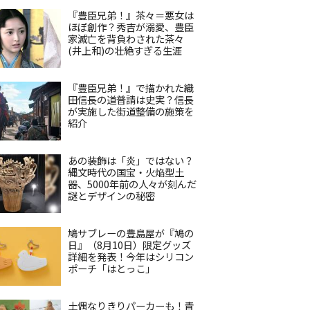
『豊臣兄弟！』茶々＝悪女は
ほぼ創作？秀吉が溺愛、豊臣
家滅亡を背負わされた茶々
(井上和)の壮絶すぎる生涯
『豊臣兄弟！』で描かれた織
田信長の道普請は史実？信長
が実施した街道整備の施策を
紹介
あの装飾は「炎」ではない？
縄文時代の国宝・火焔型土
器、5000年前の人々が刻んだ
謎とデザインの秘密
鳩サブレーの豊島屋が『鳩の
日』（8月10日）限定グッズ
詳細を発表！今年はシリコン
ポーチ「はとっこ」
土偶なりきりパーカーも！青