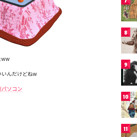
7
8
ww
9
いいんだけどねw
型パソコン
10
11