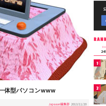
RAN
DA
2
1
2
一体型パソコンwww
Japaaan編集部
2013/11/20