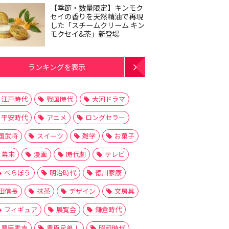
【季節・数量限定】キンモク
セイの香りを天然精油で再現
した「スチームクリーム キン
モクセイ&茶」新登場
ランキングを表示
江戸時代
戦国時代
大河ドラマ
平安時代
アニメ
ロングセラー
国武将
スイーツ
雑学
お菓子
幕末
漫画
時代劇
テレビ
べらぼう
明治時代
徳川家康
田信長
抹茶
デザイン
文房具
フィギュア
展覧会
鎌倉時代
豊臣秀吉
豊臣兄弟！
昭和時代