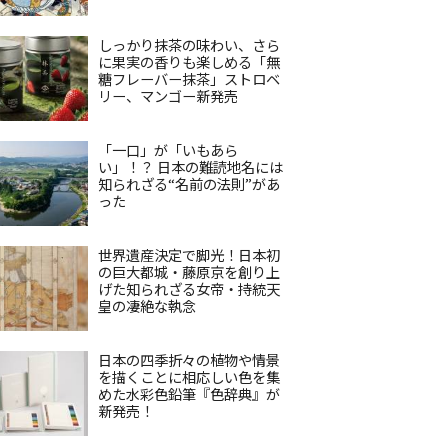
しっかり抹茶の味わい、さら
に果実の香りも楽しめる「無
糖フレーバー抹茶」ストロベ
リー、マンゴー新発売
「一口」が「いもあら
い」！？ 日本の難読地名には
知られざる“名前の法則”があ
った
世界遺産決定で脚光！日本初
の巨大都城・藤原京を創り上
げた知られざる女帝・持統天
皇の凄絶な執念
日本の四季折々の植物や情景
を描くことに相応しい色を集
めた水彩色鉛筆『色辞典』が
新発売！