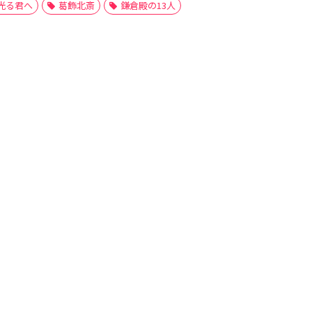
光る君へ
葛飾北斎
鎌倉殿の13人