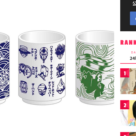
RAN
DA
2
1
2