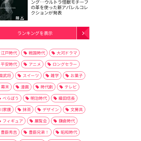
ング…ウルトラ怪獣モチーフ
の革を使った新アパレルコレ
クションが発表
ランキングを表示
江戸時代
戦国時代
大河ドラマ
平安時代
アニメ
ロングセラー
国武将
スイーツ
雑学
お菓子
幕末
漫画
時代劇
テレビ
べらぼう
明治時代
織田信長
川家康
抹茶
デザイン
文房具
フィギュア
展覧会
鎌倉時代
豊臣秀吉
豊臣兄弟！
昭和時代