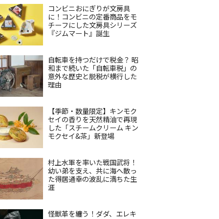
コンビニおにぎりが文房具
に！コンビニの定番商品をモ
チーフにした文房具シリーズ
『ジムマート』誕生
自転車を持つだけで税金？ 昭
和まで続いた「自転車税」の
意外な歴史と脱税が横行した
理由
【季節・数量限定】キンモク
セイの香りを天然精油で再現
した「スチームクリーム キン
モクセイ&茶」新登場
村上水軍を率いた戦国武将！
幼い弟を支え、共に海へ散っ
た得居通幸の波乱に満ちた生
涯
怪獣革を纏う！ダダ、エレキ