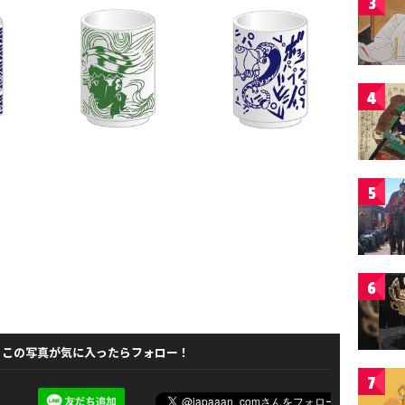
3
4
5
6
この写真が気に入ったらフォロー！
7