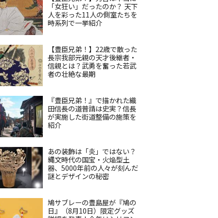
「女狂い」だったのか？ 天下
人を彩った11人の側室たちを
時系列で一挙紹介
【豊臣兄弟！】22歳で散った
長宗我部元親の天才後継者・
信親とは？武勇を奮った若武
者の壮絶な最期
『豊臣兄弟！』で描かれた織
田信長の道普請は史実？信長
が実施した街道整備の施策を
紹介
あの装飾は「炎」ではない？
縄文時代の国宝・火焔型土
器、5000年前の人々が刻んだ
謎とデザインの秘密
鳩サブレーの豊島屋が『鳩の
日』（8月10日）限定グッズ