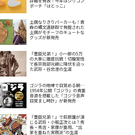
詳細を発表！今年はシリコン
ポーチ「はとっこ」
土偶なりきりパーカーも！青
森の縄文遺跡群で発掘された
土偶がモチーフのキュートな
グッズが新発売
『豊臣兄弟！』小一郎の5万
の大軍に徹底抗戦！切腹覚悟
で長宗我部元親に降伏を迫っ
た武将・谷忠澄の生涯
ゴジラの咆哮で目覚める朝…
1954年公開『ゴジラ』の貴重
音源を搭載した「ゴジラ音声
目覚まし時計」が新発売
『豊臣兄弟！』で萩原護が演
じる武将・小堀正次とは？秀
長・秀吉・家康が重用、“出
家を重ねた実務派”の生涯