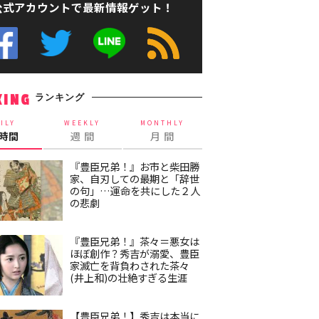
公式アカウントで最新情報ゲット！
ランキング
KING
ILY
WEEKLY
MONTHLY
4時間
週 間
月 間
『豊臣兄弟！』お市と柴田勝
家、自刃しての最期と「辞世
の句」…運命を共にした２人
の悲劇
『豊臣兄弟！』茶々＝悪女は
ほぼ創作？秀吉が溺愛、豊臣
家滅亡を背負わされた茶々
(井上和)の壮絶すぎる生涯
【豊臣兄弟！】秀吉は本当に