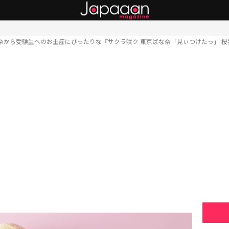
奈から受験生へのお土産にぴったりな『サクラ咲ク 東京ばな奈「見ぃつけたっ」 