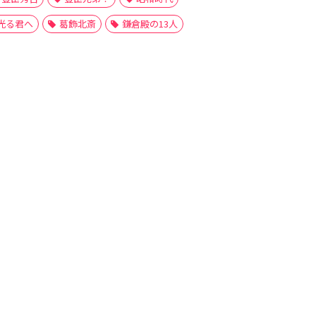
光る君へ
葛飾北斎
鎌倉殿の13人