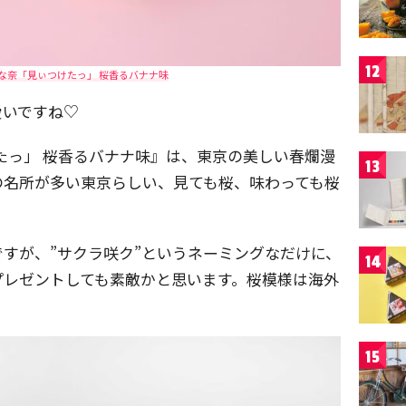
12
な奈「見ぃつけたっ」 桜香るバナナ味
愛いですね♡
たっ」 桜香るバナナ味』は、東京の美しい春爛漫
13
の名所が多い東京らしい、見ても桜、味わっても桜
すが、”サクラ咲ク”というネーミングなだけに、
14
プレゼントしても素敵かと思います。桜模様は海外
15