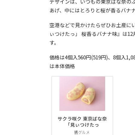
デザインは、いつもの東京ばな奈の
あげ、中にはとろりと桜が香るバナ
空港などで見かけたらぜひお土産にい
ぃつけたっ」 桜香るバナナ味』は12月
す。
価格は4個入560円(519円)、8個入1,080 
は本体価格
サクラ咲ク 東京ばな奈
「見ぃつけたっ
グルメ