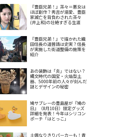
『豊臣兄弟！』茶々＝悪女は
ほぼ創作？秀吉が溺愛、豊臣
家滅亡を背負わされた茶々
(井上和)の壮絶すぎる生涯
『豊臣兄弟！』で描かれた織
田信長の道普請は史実？信長
が実施した街道整備の施策を
紹介
あの装飾は「炎」ではない？
縄文時代の国宝・火焔型土
器、5000年前の人々が刻んだ
謎とデザインの秘密
鳩サブレーの豊島屋が『鳩の
日』（8月10日）限定グッズ
詳細を発表！今年はシリコン
ポーチ「はとっこ」
土偶なりきりパーカーも！青