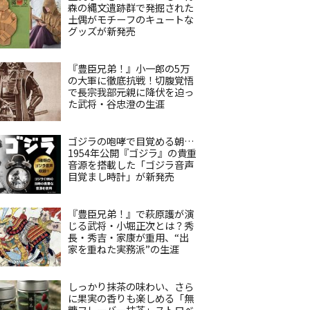
森の縄文遺跡群で発掘された
土偶がモチーフのキュートな
グッズが新発売
『豊臣兄弟！』小一郎の5万
の大軍に徹底抗戦！切腹覚悟
で長宗我部元親に降伏を迫っ
た武将・谷忠澄の生涯
ゴジラの咆哮で目覚める朝…
1954年公開『ゴジラ』の貴重
音源を搭載した「ゴジラ音声
目覚まし時計」が新発売
『豊臣兄弟！』で萩原護が演
じる武将・小堀正次とは？秀
長・秀吉・家康が重用、“出
家を重ねた実務派”の生涯
しっかり抹茶の味わい、さら
に果実の香りも楽しめる「無
糖フレーバー抹茶」ストロベ