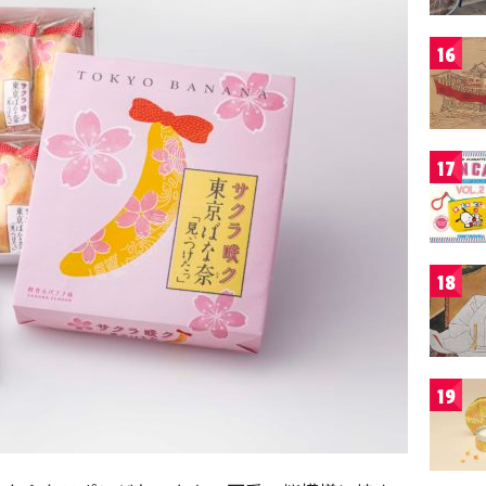
16
17
18
19