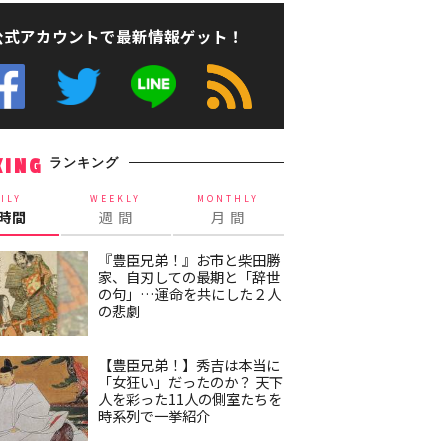
公式アカウントで最新情報ゲット！
ランキング
KING
ILY
WEEKLY
MONTHLY
4時間
週 間
月 間
『豊臣兄弟！』お市と柴田勝
家、自刃しての最期と「辞世
の句」…運命を共にした２人
の悲劇
【豊臣兄弟！】秀吉は本当に
「女狂い」だったのか？ 天下
人を彩った11人の側室たちを
時系列で一挙紹介