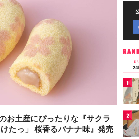
RAN
DA
2
1
2
のお土産にぴったりな『サクラ
つけたっ」 桜香るバナナ味』発売