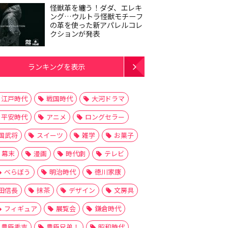
怪獣革を纏う！ダダ、エレキ
ング…ウルトラ怪獣モチーフ
の革を使った新アパレルコレ
クションが発表
ランキングを表示
江戸時代
戦国時代
大河ドラマ
平安時代
アニメ
ロングセラー
国武将
スイーツ
雑学
お菓子
幕末
漫画
時代劇
テレビ
べらぼう
明治時代
徳川家康
田信長
抹茶
デザイン
文房具
フィギュア
展覧会
鎌倉時代
豊臣秀吉
豊臣兄弟！
昭和時代