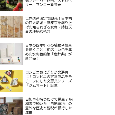
リー、マンゴー新発売
世界遺産決定で脚光！日本初
の巨大都城・藤原京を創り上
げた知られざる女帝・持統天
皇の凄絶な執念
日本の四季折々の植物や情景
を描くことに相応しい色を集
めた水彩色鉛筆『色辞典』が
新発売！
コンビニおにぎりが文房具
に！コンビニの定番商品をモ
チーフにした文房具シリーズ
『ジムマート』誕生
自転車を持つだけで税金？ 昭
和まで続いた「自転車税」の
意外な歴史と脱税が横行した
理由