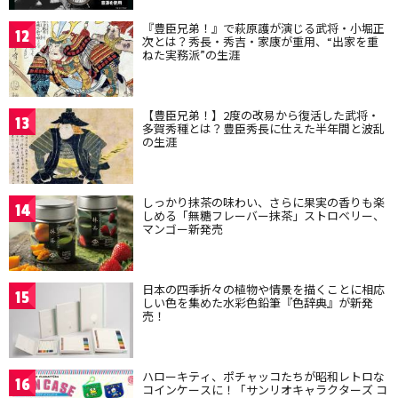
『豊臣兄弟！』で萩原護が演じる武将・小堀正
12
次とは？秀長・秀吉・家康が重用、“出家を重
ねた実務派”の生涯
【豊臣兄弟！】2度の改易から復活した武将・
13
多賀秀種とは？豊臣秀長に仕えた半年間と波乱
の生涯
しっかり抹茶の味わい、さらに果実の香りも楽
14
しめる「無糖フレーバー抹茶」ストロベリー、
マンゴー新発売
日本の四季折々の植物や情景を描くことに相応
15
しい色を集めた水彩色鉛筆『色辞典』が新発
売！
ハローキティ、ポチャッコたちが昭和レトロな
16
コインケースに！「サンリオキャラクターズ コ