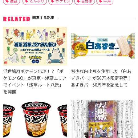
商品
どんぶり
ポケモン
吉野家
牛丼
関連する記事
RELATED
浮世絵風ポケモン出現！？「ポ
希少な白小豆を使用した『白あ
ケモン GO」が東京・浅草エリア
ずきバー』が50万本限定発売！
でイベント「浅草ルート八景」
あずきバー50周年を記念して
を開催