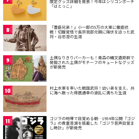
限定グッズ詳細を発表！今年はシリコンポーチ
「はとっこ」
『豊臣兄弟！』小一郎の5万の大軍に徹底抗
8
戦！切腹覚悟で長宗我部元親に降伏を迫った武
将・谷忠澄の生涯
土偶なりきりパーカーも！青森の縄文遺跡群で
9
発掘された土偶がモチーフのキュートなグッズ
が新発売
村上水軍を率いた戦国武将！幼い弟を支え、共
10
に海へ散った得居通幸の波乱に満ちた生涯
ゴジラの咆哮で目覚める朝…1954年公開『ゴジ
11
ラ』の貴重音源を搭載した「ゴジラ音声目覚ま
し時計」が新発売