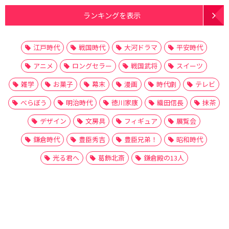
ランキングを表示
江戸時代
戦国時代
大河ドラマ
平安時代
アニメ
ロングセラー
戦国武将
スイーツ
雑学
お菓子
幕末
漫画
時代劇
テレビ
べらぼう
明治時代
徳川家康
織田信長
抹茶
デザイン
文房具
フィギュア
展覧会
鎌倉時代
豊臣秀吉
豊臣兄弟！
昭和時代
光る君へ
葛飾北斎
鎌倉殿の13人