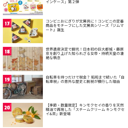
インケース」第２弾
コンビニおにぎりが文房具に！コンビニの定番
17
商品をモチーフにした文房具シリーズ『ジムマ
ート』誕生
世界遺産決定で脚光！日本初の巨大都城・藤原
18
京を創り上げた知られざる女帝・持統天皇の凄
絶な執念
自転車を持つだけで税金？ 昭和まで続いた「自
19
転車税」の意外な歴史と脱税が横行した理由
【季節・数量限定】キンモクセイの香りを天然
20
精油で再現した「スチームクリーム キンモクセ
イ&茶」新登場