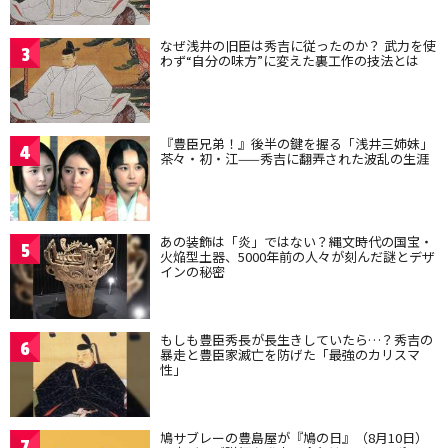
なぜ浅井の旧臣は秀吉に従ったのか？ 武力を使
3
わず“自分の味方”に変えた裏工作の技法とは
『豊臣兄弟！』後半の鍵を握る「浅井三姉妹」
4
茶々・初・江——秀吉に翻弄された波乱の生涯
あの装飾は「炎」ではない？縄文時代の国宝・
5
火焔型土器、5000年前の人々が刻んだ謎とデザ
インの秘密
もしも豊臣秀長が長生きしていたら…？秀吉の
6
暴走と豊臣家滅亡を防げた「最強のカリスマ
性」
鳩サブレーの豊島屋が『鳩の日』（8月10日）
7