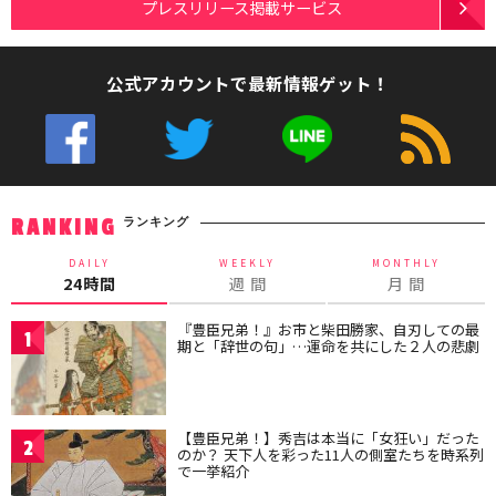
プレスリリース掲載サービス
公式アカウントで最新情報ゲット！
ランキング
RANKING
DAILY
WEEKLY
MONTHLY
24時間
週 間
月 間
『豊臣兄弟！』お市と柴田勝家、自刃しての最
1
期と「辞世の句」…運命を共にした２人の悲劇
【豊臣兄弟！】秀吉は本当に「女狂い」だった
2
のか？ 天下人を彩った11人の側室たちを時系列
で一挙紹介