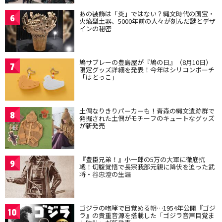
あの装飾は「炎」ではない？縄文時代の国宝・
6
火焔型土器、5000年前の人々が刻んだ謎とデザ
インの秘密
鳩サブレーの豊島屋が『鳩の日』（8月10日）
7
限定グッズ詳細を発表！今年はシリコンポーチ
「はとっこ」
土偶なりきりパーカーも！青森の縄文遺跡群で
8
発掘された土偶がモチーフのキュートなグッズ
が新発売
『豊臣兄弟！』小一郎の5万の大軍に徹底抗
9
戦！切腹覚悟で長宗我部元親に降伏を迫った武
将・谷忠澄の生涯
ゴジラの咆哮で目覚める朝…1954年公開『ゴジ
10
ラ』の貴重音源を搭載した「ゴジラ音声目覚ま