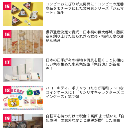
コンビニおにぎりが文房具に！コンビニの定番
15
商品をモチーフにした文房具シリーズ『ジムマ
ート』誕生
世界遺産決定で脚光！日本初の巨大都城・藤原
16
京を創り上げた知られざる女帝・持統天皇の凄
絶な執念
日本の四季折々の植物や情景を描くことに相応
17
しい色を集めた水彩色鉛筆『色辞典』が新発
売！
ハローキティ、ポチャッコたちが昭和レトロな
18
コインケースに！「サンリオキャラクターズ コ
インケース」第２弾
自転車を持つだけで税金？ 昭和まで続いた「自
19
転車税」の意外な歴史と脱税が横行した理由