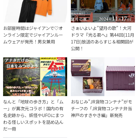
お部屋時間はジャイアンで♡オ
さぁいよいよ”望月の歌”！大河
ンライン限定でジャイアンルー
ドラマ『光る君へ』第44回(11月
ムウェアが発売！男女兼用
17日)放送のあらすじ＆相関図が
公開！
なんと「地球の歩き方」と「ム
おなじみ”JR貨物コンテナ”がモ
ー」が異次元コラボ！国内の有
チーフの「JR貨物コンテナ弁当
名史跡から、妖怪やUFOにまつ
神戸のすきやき編」新発売
わる怪しいスポットを詰め込ん
だ一冊