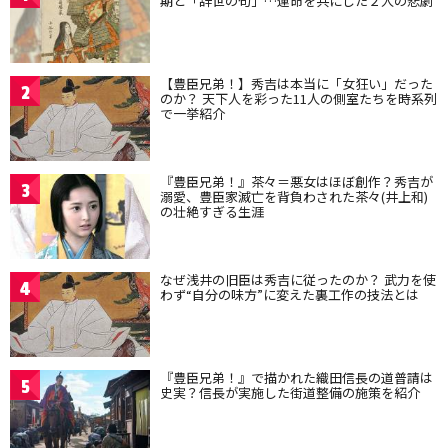
期と「辞世の句」…運命を共にした２人の悲劇
【豊臣兄弟！】秀吉は本当に「女狂い」だった
2
のか？ 天下人を彩った11人の側室たちを時系列
で一挙紹介
『豊臣兄弟！』茶々＝悪女はほぼ創作？秀吉が
3
溺愛、豊臣家滅亡を背負わされた茶々(井上和)
の壮絶すぎる生涯
なぜ浅井の旧臣は秀吉に従ったのか？ 武力を使
4
わず“自分の味方”に変えた裏工作の技法とは
『豊臣兄弟！』で描かれた織田信長の道普請は
5
史実？信長が実施した街道整備の施策を紹介