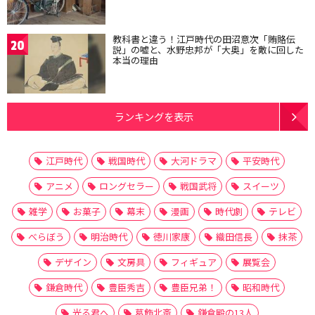
教科書と違う！江戸時代の田沼意次「賄賂伝
20
説」の嘘と、水野忠邦が「大奥」を敵に回した
本当の理由
ランキングを表示
江戸時代
戦国時代
大河ドラマ
平安時代
アニメ
ロングセラー
戦国武将
スイーツ
雑学
お菓子
幕末
漫画
時代劇
テレビ
べらぼう
明治時代
徳川家康
織田信長
抹茶
デザイン
文房具
フィギュア
展覧会
鎌倉時代
豊臣秀吉
豊臣兄弟！
昭和時代
光る君へ
葛飾北斎
鎌倉殿の13人