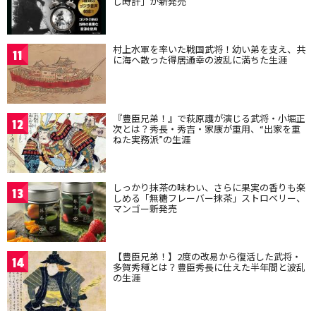
し時計」が新発売
村上水軍を率いた戦国武将！幼い弟を支え、共
11
に海へ散った得居通幸の波乱に満ちた生涯
『豊臣兄弟！』で萩原護が演じる武将・小堀正
12
次とは？秀長・秀吉・家康が重用、“出家を重
ねた実務派”の生涯
しっかり抹茶の味わい、さらに果実の香りも楽
13
しめる「無糖フレーバー抹茶」ストロベリー、
マンゴー新発売
【豊臣兄弟！】2度の改易から復活した武将・
14
多賀秀種とは？豊臣秀長に仕えた半年間と波乱
の生涯