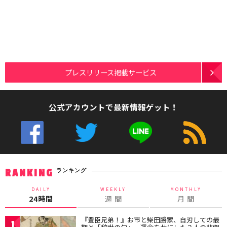
プレスリリース掲載サービス
公式アカウントで最新情報ゲット！
ランキング
RANKING
DAILY
WEEKLY
MONTHLY
24時間
週 間
月 間
『豊臣兄弟！』お市と柴田勝家、自刃しての最
1