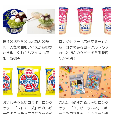
抹茶×おもち×つぶあん×練
ロングセラー「森永マミー」か
乳！人気の和風アイスから初の
ら、コクのあるヨーグルトの味
かき氷「やわもちアイス 抹茶
わいとほんのりピーチ香る新商
氷」新発売
品が登場！
おいしそうな初コラボ！ロング
これは可愛すぎるよ〜♡ロング
セラー「６Ｐチーズ」がカルビ
セラー「クッピーラムネ」のキ
ーのポテトチップスになったぞ
ャラやロゴを表現したキャンデ