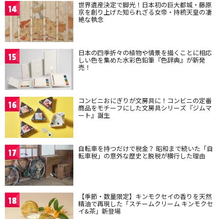
世界遺産決定で脚光！日本初の巨大都城・藤原
14
京を創り上げた知られざる女帝・持統天皇の凄
絶な執念
日本の四季折々の植物や情景を描くことに相応
15
しい色を集めた水彩色鉛筆『色辞典』が新発
売！
コンビニおにぎりが文房具に！コンビニの定番
16
商品をモチーフにした文房具シリーズ『ジムマ
ート』誕生
自転車を持つだけで税金？ 昭和まで続いた「自
17
転車税」の意外な歴史と脱税が横行した理由
【季節・数量限定】キンモクセイの香りを天然
18
精油で再現した「スチームクリーム キンモクセ
イ&茶」新登場