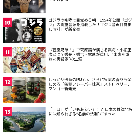
ゴジラの咆哮で目覚める朝…1954年公開『ゴジ
10
ラ』の貴重音源を搭載した「ゴジラ音声目覚ま
し時計」が新発売
『豊臣兄弟！』で萩原護が演じる武将・小堀正
11
次とは？秀長・秀吉・家康が重用、“出家を重
ねた実務派”の生涯
しっかり抹茶の味わい、さらに果実の香りも楽
12
しめる「無糖フレーバー抹茶」ストロベリー、
マンゴー新発売
「一口」が「いもあらい」！？ 日本の難読地名
13
には知られざる“名前の法則”があった