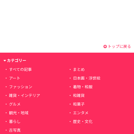
トップに戻る
カテゴリー
すべての記事
まとめ
アート
日本画・浮世絵
ファッション
着物・和服
雑貨・インテリア
和雑貨
グルメ
和菓子
観光・地域
エンタメ
暮らし
歴史・文化
古写真