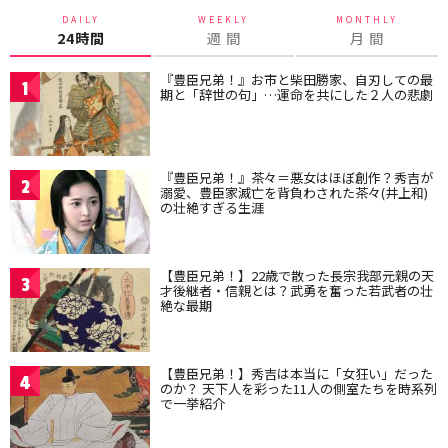
DAILY
WEEKLY
MONTHLY
24時間
週 間
月 間
『豊臣兄弟！』お市と柴田勝家、自刃しての最
1
期と「辞世の句」…運命を共にした２人の悲劇
『豊臣兄弟！』茶々＝悪女はほぼ創作？秀吉が
2
溺愛、豊臣家滅亡を背負わされた茶々(井上和)
の壮絶すぎる生涯
【豊臣兄弟！】22歳で散った長宗我部元親の天
3
才後継者・信親とは？武勇を奮った若武者の壮
絶な最期
【豊臣兄弟！】秀吉は本当に「女狂い」だった
4
のか？ 天下人を彩った11人の側室たちを時系列
で一挙紹介