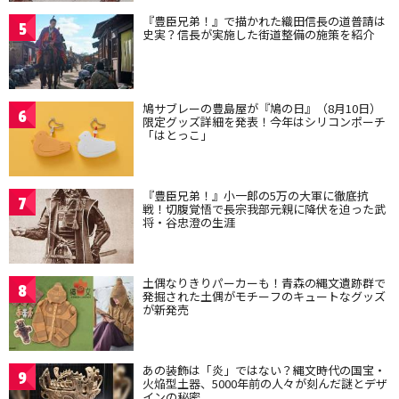
『豊臣兄弟！』で描かれた織田信長の道普請は
5
史実？信長が実施した街道整備の施策を紹介
鳩サブレーの豊島屋が『鳩の日』（8月10日）
6
限定グッズ詳細を発表！今年はシリコンポーチ
「はとっこ」
『豊臣兄弟！』小一郎の5万の大軍に徹底抗
7
戦！切腹覚悟で長宗我部元親に降伏を迫った武
将・谷忠澄の生涯
土偶なりきりパーカーも！青森の縄文遺跡群で
8
発掘された土偶がモチーフのキュートなグッズ
が新発売
あの装飾は「炎」ではない？縄文時代の国宝・
9
火焔型土器、5000年前の人々が刻んだ謎とデザ
インの秘密