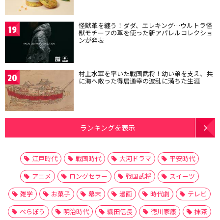
怪獣革を纏う！ダダ、エレキング…ウルトラ怪
19
獣モチーフの革を使った新アパレルコレクショ
ンが発表
村上水軍を率いた戦国武将！幼い弟を支え、共
20
に海へ散った得居通幸の波乱に満ちた生涯
ランキングを表示
江戸時代
戦国時代
大河ドラマ
平安時代
アニメ
ロングセラー
戦国武将
スイーツ
雑学
お菓子
幕末
漫画
時代劇
テレビ
べらぼう
明治時代
織田信長
徳川家康
抹茶