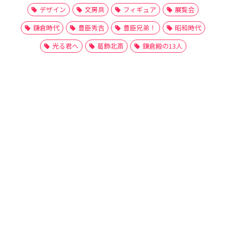
デザイン
文房具
フィギュア
展覧会
鎌倉時代
豊臣秀吉
豊臣兄弟！
昭和時代
光る君へ
葛飾北斎
鎌倉殿の13人