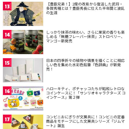
【豊臣兄弟！】2度の改易から復活した武将・
13
多賀秀種とは？豊臣秀長に仕えた半年間と波乱
の生涯
しっかり抹茶の味わい、さらに果実の香りも楽
14
しめる「無糖フレーバー抹茶」ストロベリー、
マンゴー新発売
日本の四季折々の植物や情景を描くことに相応
15
しい色を集めた水彩色鉛筆『色辞典』が新発
売！
ハローキティ、ポチャッコたちが昭和レトロな
16
コインケースに！「サンリオキャラクターズ コ
インケース」第２弾
コンビニおにぎりが文房具に！コンビニの定番
17
商品をモチーフにした文房具シリーズ『ジムマ
ート』誕生