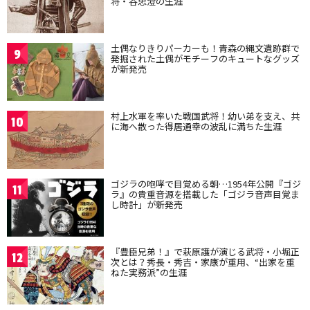
将・谷忠澄の生涯
土偶なりきりパーカーも！青森の縄文遺跡群で
9
発掘された土偶がモチーフのキュートなグッズ
が新発売
村上水軍を率いた戦国武将！幼い弟を支え、共
10
に海へ散った得居通幸の波乱に満ちた生涯
ゴジラの咆哮で目覚める朝…1954年公開『ゴジ
11
ラ』の貴重音源を搭載した「ゴジラ音声目覚ま
し時計」が新発売
『豊臣兄弟！』で萩原護が演じる武将・小堀正
12
次とは？秀長・秀吉・家康が重用、“出家を重
ねた実務派”の生涯