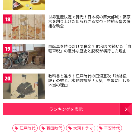
世界遺産決定で脚光！日本初の巨大都城・藤原
18
京を創り上げた知られざる女帝・持統天皇の凄
絶な執念
自転車を持つだけで税金？ 昭和まで続いた「自
19
転車税」の意外な歴史と脱税が横行した理由
教科書と違う！江戸時代の田沼意次「賄賂伝
20
説」の嘘と、水野忠邦が「大奥」を敵に回した
本当の理由
ランキングを表示
江戸時代
戦国時代
大河ドラマ
平安時代