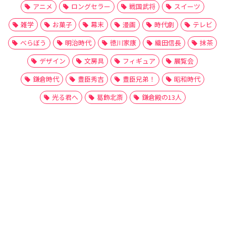
アニメ
ロングセラー
戦国武将
スイーツ
雑学
お菓子
幕末
漫画
時代劇
テレビ
べらぼう
明治時代
徳川家康
織田信長
抹茶
デザイン
文房具
フィギュア
展覧会
鎌倉時代
豊臣秀吉
豊臣兄弟！
昭和時代
光る君へ
葛飾北斎
鎌倉殿の13人