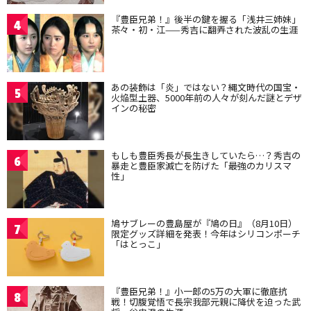
『豊臣兄弟！』後半の鍵を握る「浅井三姉妹」
4
茶々・初・江——秀吉に翻弄された波乱の生涯
あの装飾は「炎」ではない？縄文時代の国宝・
5
火焔型土器、5000年前の人々が刻んだ謎とデザ
インの秘密
もしも豊臣秀長が長生きしていたら…？秀吉の
6
暴走と豊臣家滅亡を防げた「最強のカリスマ
性」
鳩サブレーの豊島屋が『鳩の日』（8月10日）
7
限定グッズ詳細を発表！今年はシリコンポーチ
「はとっこ」
『豊臣兄弟！』小一郎の5万の大軍に徹底抗
8
戦！切腹覚悟で長宗我部元親に降伏を迫った武