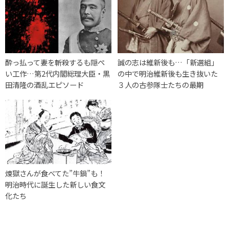
酔っ払って妻を斬殺するも隠ぺ
誠の志は維新後も…「新選組」
い工作…第2代内閣総理大臣・黒
の中で明治維新後も生き抜いた
田清隆の酒乱エピソード
３人の古参隊士たちの最期
煉獄さんが食べてた”牛鍋”も！
明治時代に誕生した新しい食文
化たち