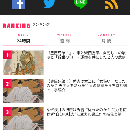
ランキング
RANKING
DAILY
WEEKLY
MONTHLY
24時間
週 間
月 間
『豊臣兄弟！』お市と柴田勝家、自刃しての最
1
期と「辞世の句」…運命を共にした２人の悲劇
【豊臣兄弟！】秀吉は本当に「女狂い」だった
2
のか？ 天下人を彩った11人の側室たちを時系列
で一挙紹介
なぜ浅井の旧臣は秀吉に従ったのか？ 武力を使
3
わず“自分の味方”に変えた裏工作の技法とは