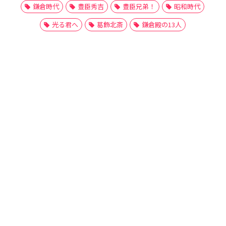
鎌倉時代
豊臣秀吉
豊臣兄弟！
昭和時代
光る君へ
葛飾北斎
鎌倉殿の13人