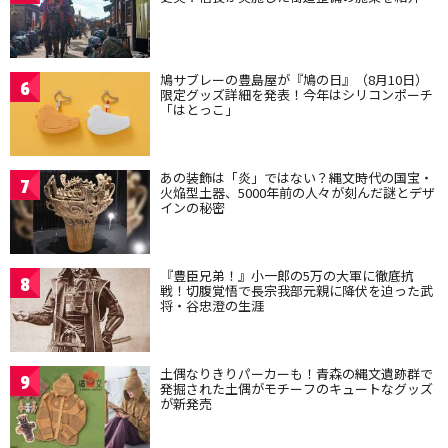
鳩サブレーの豊島屋が『鳩の日』（8月10日）
6
限定グッズ詳細を発表！今年はシリコンポーチ
「はとっこ」
あの装飾は「炎」ではない？縄文時代の国宝・
7
火焔型土器、5000年前の人々が刻んだ謎とデザ
インの秘密
『豊臣兄弟！』小一郎の5万の大軍に徹底抗
8
戦！切腹覚悟で長宗我部元親に降伏を迫った武
将・谷忠澄の生涯
土偶なりきりパーカーも！青森の縄文遺跡群で
9
発掘された土偶がモチーフのキュートなグッズ
が新発売