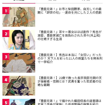
『豊臣兄弟！』お市と柴田勝家、自刃しての最
1
期と「辞世の句」…運命を共にした２人の悲劇
『豊臣兄弟！』茶々＝悪女はほぼ創作？秀吉が
2
溺愛、豊臣家滅亡を背負わされた茶々(井上和)
の壮絶すぎる生涯
【豊臣兄弟！】秀吉は本当に「女狂い」だった
3
のか？ 天下人を彩った11人の側室たちを時系列
で一挙紹介
【豊臣兄弟！】22歳で散った長宗我部元親の天
4
才後継者・信親とは？武勇を奮った若武者の壮
絶な最期
『豊臣兄弟！』で描かれた織田信長の道普請は
5
史実？信長が実施した街道整備の施策を紹介