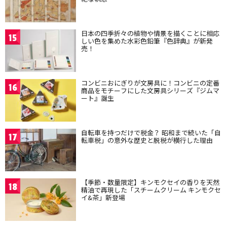
日本の四季折々の植物や情景を描くことに相応
15
しい色を集めた水彩色鉛筆『色辞典』が新発
売！
コンビニおにぎりが文房具に！コンビニの定番
16
商品をモチーフにした文房具シリーズ『ジムマ
ート』誕生
自転車を持つだけで税金？ 昭和まで続いた「自
17
転車税」の意外な歴史と脱税が横行した理由
【季節・数量限定】キンモクセイの香りを天然
18
精油で再現した「スチームクリーム キンモクセ
イ&茶」新登場