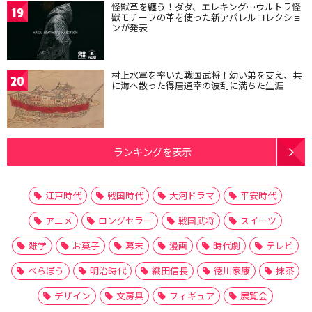
怪獣革を纏う！ダダ、エレキング…ウルトラ怪
19
獣モチーフの革を使った新アパレルコレクショ
ンが発表
村上水軍を率いた戦国武将！幼い弟を支え、共
20
に海へ散った得居通幸の波乱に満ちた生涯
ランキングを表示
江戸時代
戦国時代
大河ドラマ
平安時代
アニメ
ロングセラー
戦国武将
スイーツ
雑学
お菓子
幕末
漫画
時代劇
テレビ
べらぼう
明治時代
織田信長
徳川家康
抹茶
デザイン
文房具
フィギュア
展覧会