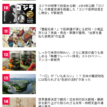
ゴジラの咆哮で目覚める朝…1954年公開『ゴジ
10
ラ』の貴重音源を搭載した「ゴジラ音声目覚ま
し時計」が新発売
『豊臣兄弟！』で萩原護が演じる武将・小堀正
11
次とは？秀長・秀吉・家康が重用、“出家を重
ねた実務派”の生涯
しっかり抹茶の味わい、さらに果実の香りも楽
12
しめる「無糖フレーバー抹茶」ストロベリー、
マンゴー新発売
「一口」が「いもあらい」！？ 日本の難読地名
13
には知られざる“名前の法則”があった
世界遺産決定で脚光！日本初の巨大都城・藤原
14
京を創り上げた知られざる女帝・持統天皇の凄
絶な執念