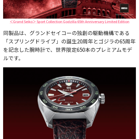
＜Grand Seiko＞ Sport Collection Godzilla 65th Anniversary Limited Edition
同製品は、グランドセイコーの独創の駆動機構である
「スプリングドライブ」の誕生20周年とゴジラの65周年
を記念した腕時計で、世界限定650本のプレミアムモデ
ルです。