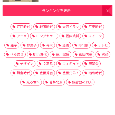
ランキングを表示
江戸時代
戦国時代
大河ドラマ
平安時代
アニメ
ロングセラー
戦国武将
スイーツ
雑学
お菓子
幕末
漫画
時代劇
テレビ
べらぼう
明治時代
徳川家康
織田信長
抹茶
デザイン
文房具
フィギュア
展覧会
鎌倉時代
豊臣秀吉
豊臣兄弟！
昭和時代
光る君へ
葛飾北斎
鎌倉殿の13人