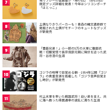
鳩サブレーの豊島屋が『鳩の日』（8月10日）
7
限定グッズ詳細を発表！今年はシリコンポーチ
「はとっこ」
土偶なりきりパーカーも！青森の縄文遺跡群で
8
発掘された土偶がモチーフのキュートなグッズ
が新発売
『豊臣兄弟！』小一郎の5万の大軍に徹底抗
9
戦！切腹覚悟で長宗我部元親に降伏を迫った武
将・谷忠澄の生涯
ゴジラの咆哮で目覚める朝…1954年公開『ゴジ
10
ラ』の貴重音源を搭載した「ゴジラ音声目覚ま
し時計」が新発売
村上水軍を率いた戦国武将！幼い弟を支え、共
11
に海へ散った得居通幸の波乱に満ちた生涯