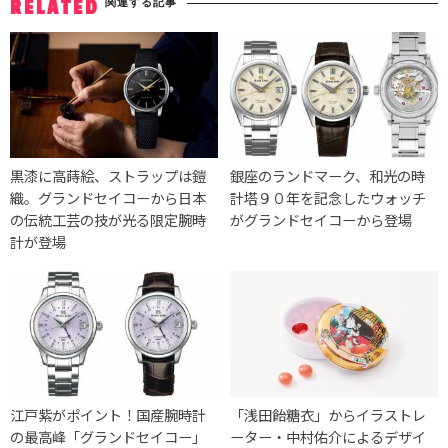
関連する記事
RELATED
黒漆に高蒔絵、ストラップは鎧
銀座のランドマーク、和光の時
織。グランドセイコーから日本
計塔９０年を記念したウォッチ
の伝統工芸の技が光る限定腕時
がグランドセイコーから登場
計が登場
江戸紫がポイント！国産腕時計
「浅田飴糖衣」からイラストレ
の最高峰「グランドセイコー」
ーター・中村佑介によるデザイ