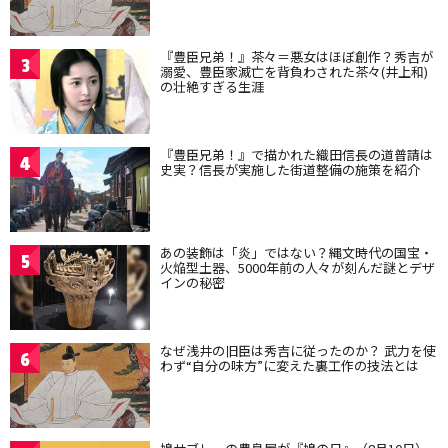
『豊臣兄弟！』茶々＝悪女はほぼ創作？秀吉が
3
溺愛、豊臣家滅亡を背負わされた茶々(井上和)
の壮絶すぎる生涯
『豊臣兄弟！』で描かれた織田信長の道普請は
4
史実？信長が実施した街道整備の施策を紹介
あの装飾は「炎」ではない？縄文時代の国宝・
5
火焔型土器、5000年前の人々が刻んだ謎とデザ
インの秘密
なぜ浅井の旧臣は秀吉に従ったのか？ 武力を使
6
わず“自分の味方”に変えた裏工作の技法とは