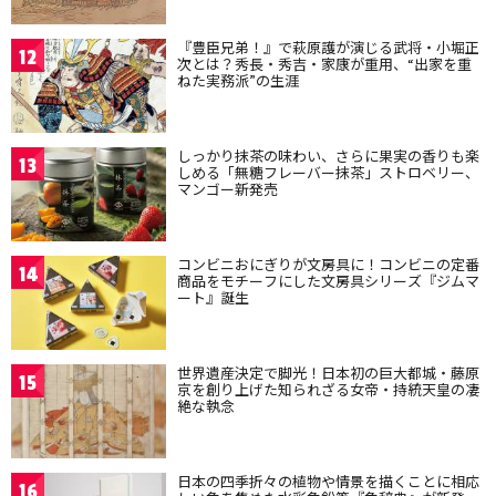
『豊臣兄弟！』で萩原護が演じる武将・小堀正
12
次とは？秀長・秀吉・家康が重用、“出家を重
ねた実務派”の生涯
しっかり抹茶の味わい、さらに果実の香りも楽
13
しめる「無糖フレーバー抹茶」ストロベリー、
マンゴー新発売
コンビニおにぎりが文房具に！コンビニの定番
14
商品をモチーフにした文房具シリーズ『ジムマ
ート』誕生
世界遺産決定で脚光！日本初の巨大都城・藤原
15
京を創り上げた知られざる女帝・持統天皇の凄
絶な執念
日本の四季折々の植物や情景を描くことに相応
16