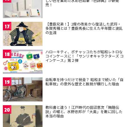
しい色を集めた水彩色鉛筆『色辞典』が新発
売！
【豊臣兄弟！】2度の改易から復活した武将・
17
多賀秀種とは？豊臣秀長に仕えた半年間と波乱
の生涯
ハローキティ、ポチャッコたちが昭和レトロな
18
コインケースに！「サンリオキャラクターズ コ
インケース」第２弾
自転車を持つだけで税金？ 昭和まで続いた「自
19
転車税」の意外な歴史と脱税が横行した理由
教科書と違う！江戸時代の田沼意次「賄賂伝
20
説」の嘘と、水野忠邦が「大奥」を敵に回した
本当の理由