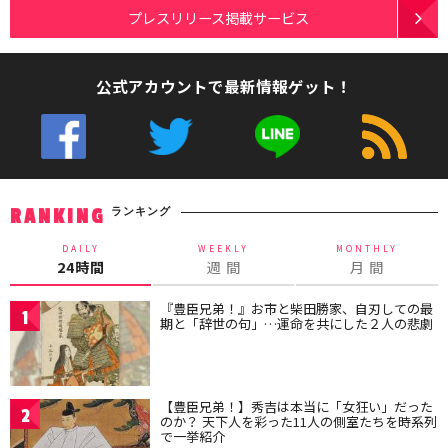
プレスリリース掲載サービス
公式アカウントで最新情報ゲット！
ランキング
RANKING
DAILY
WEEKLY
MONTHLY
24時間
週 間
月 間
『豊臣兄弟！』お市と柴田勝家、自刃しての最
1
期と「辞世の句」…運命を共にした２人の悲劇
【豊臣兄弟！】秀吉は本当に「女狂い」だった
2
のか？ 天下人を彩った11人の側室たちを時系列
で一挙紹介