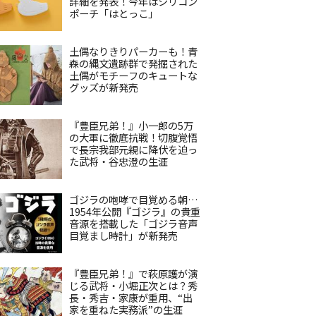
詳細を発表！今年はシリコン
ポーチ「はとっこ」
土偶なりきりパーカーも！青
森の縄文遺跡群で発掘された
土偶がモチーフのキュートな
グッズが新発売
『豊臣兄弟！』小一郎の5万
の大軍に徹底抗戦！切腹覚悟
で長宗我部元親に降伏を迫っ
た武将・谷忠澄の生涯
ゴジラの咆哮で目覚める朝…
1954年公開『ゴジラ』の貴重
音源を搭載した「ゴジラ音声
目覚まし時計」が新発売
『豊臣兄弟！』で萩原護が演
じる武将・小堀正次とは？秀
長・秀吉・家康が重用、“出
家を重ねた実務派”の生涯