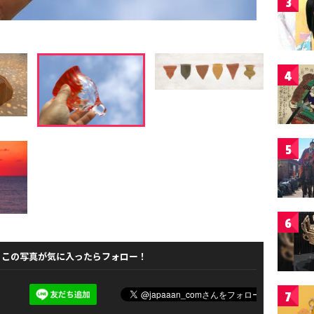
3
4
5
6
この写真が気に入ったらフォロー！
7