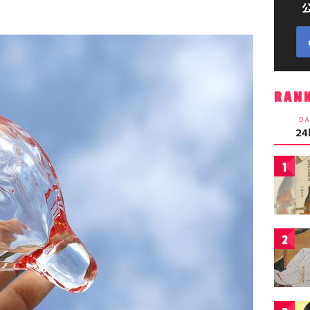
RAN
DA
2
1
2