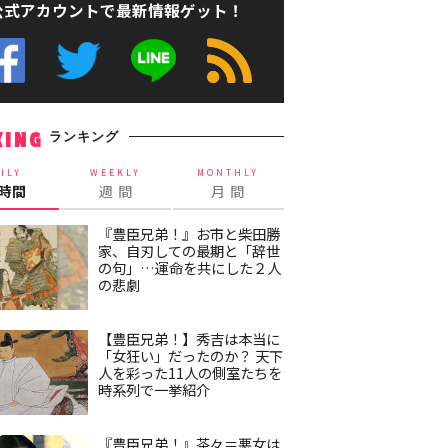
公式アカウントで最新情報ゲット！
ランキング
KING
ILY
WEEKLY
MONTHLY
4時間
週 間
月 間
『豊臣兄弟！』お市と柴田勝
家、自刃しての最期と「辞世
の句」…運命を共にした２人
の悲劇
【豊臣兄弟！】秀吉は本当に
「女狂い」だったのか？ 天下
人を彩った11人の側室たちを
時系列で一挙紹介
『豊臣兄弟！』茶々＝悪女は