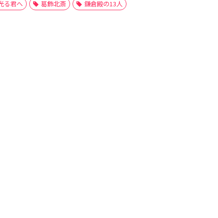
光る君へ
葛飾北斎
鎌倉殿の13人