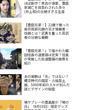
ほぼ創作？秀吉が溺愛、豊臣
家滅亡を背負わされた茶々
(井上和)の壮絶すぎる生涯
【豊臣兄弟！】22歳で散った
長宗我部元親の天才後継者・
信親とは？武勇を奮った若武
者の壮絶な最期
『豊臣兄弟！』で描かれた織
田信長の道普請は史実？信長
が実施した街道整備の施策を
紹介
あの装飾は「炎」ではない？
縄文時代の国宝・火焔型土
器、5000年前の人々が刻んだ
謎とデザインの秘密
鳩サブレーの豊島屋が『鳩の
日』（8月10日）限定グッズ