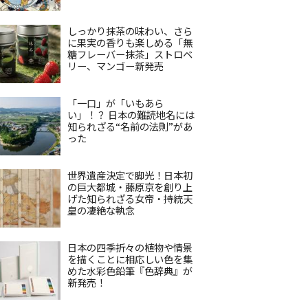
しっかり抹茶の味わい、さら
に果実の香りも楽しめる「無
糖フレーバー抹茶」ストロベ
リー、マンゴー新発売
「一口」が「いもあら
い」！？ 日本の難読地名には
知られざる“名前の法則”があ
った
世界遺産決定で脚光！日本初
の巨大都城・藤原京を創り上
げた知られざる女帝・持統天
皇の凄絶な執念
日本の四季折々の植物や情景
を描くことに相応しい色を集
めた水彩色鉛筆『色辞典』が
新発売！