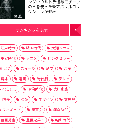
ング…ウルトラ怪獣モチーフ
の革を使った新アパレルコレ
クションが発表
ランキングを表示
江戸時代
戦国時代
大河ドラマ
平安時代
アニメ
ロングセラー
国武将
スイーツ
雑学
お菓子
幕末
漫画
時代劇
テレビ
べらぼう
明治時代
徳川家康
田信長
抹茶
デザイン
文房具
フィギュア
展覧会
鎌倉時代
豊臣秀吉
豊臣兄弟！
昭和時代