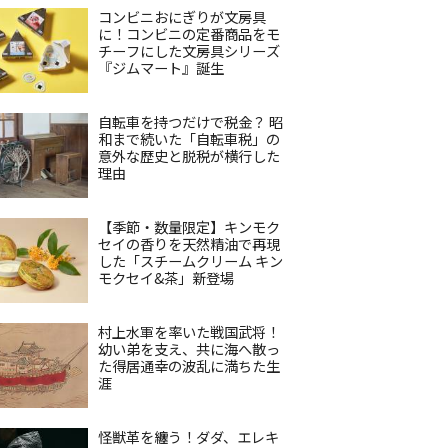
コンビニおにぎりが文房具
に！コンビニの定番商品をモ
チーフにした文房具シリーズ
『ジムマート』誕生
自転車を持つだけで税金？ 昭
和まで続いた「自転車税」の
意外な歴史と脱税が横行した
理由
【季節・数量限定】キンモク
セイの香りを天然精油で再現
した「スチームクリーム キン
モクセイ&茶」新登場
村上水軍を率いた戦国武将！
幼い弟を支え、共に海へ散っ
た得居通幸の波乱に満ちた生
涯
怪獣革を纏う！ダダ、エレキ