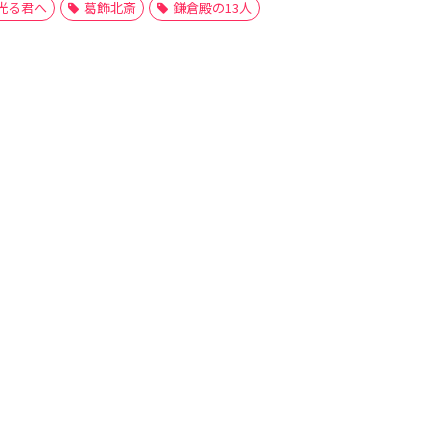
光る君へ
葛飾北斎
鎌倉殿の13人