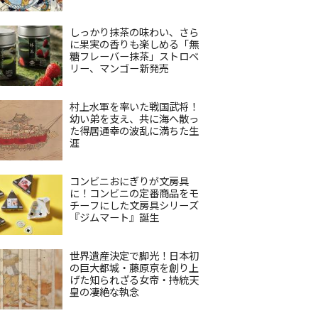
しっかり抹茶の味わい、さら
に果実の香りも楽しめる「無
糖フレーバー抹茶」ストロベ
リー、マンゴー新発売
村上水軍を率いた戦国武将！
幼い弟を支え、共に海へ散っ
た得居通幸の波乱に満ちた生
涯
コンビニおにぎりが文房具
に！コンビニの定番商品をモ
チーフにした文房具シリーズ
『ジムマート』誕生
世界遺産決定で脚光！日本初
の巨大都城・藤原京を創り上
げた知られざる女帝・持統天
皇の凄絶な執念