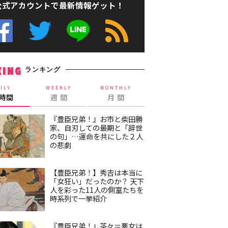
公式アカウントで最新情報ゲット！
ランキング
KING
ILY
WEEKLY
MONTHLY
4時間
週 間
月 間
『豊臣兄弟！』お市と柴田勝
家、自刃しての最期と「辞世
の句」…運命を共にした２人
の悲劇
【豊臣兄弟！】秀吉は本当に
「女狂い」だったのか？ 天下
人を彩った11人の側室たちを
時系列で一挙紹介
『豊臣兄弟！』茶々＝悪女は