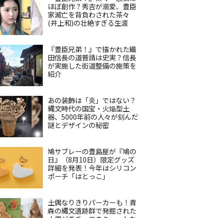
ほぼ創作？秀吉が溺愛、豊臣
家滅亡を背負わされた茶々
(井上和)の壮絶すぎる生涯
『豊臣兄弟！』で描かれた織
田信長の道普請は史実？信長
が実施した街道整備の施策を
紹介
あの装飾は「炎」ではない？
縄文時代の国宝・火焔型土
器、5000年前の人々が刻んだ
謎とデザインの秘密
鳩サブレーの豊島屋が『鳩の
日』（8月10日）限定グッズ
詳細を発表！今年はシリコン
ポーチ「はとっこ」
土偶なりきりパーカーも！青
森の縄文遺跡群で発掘された