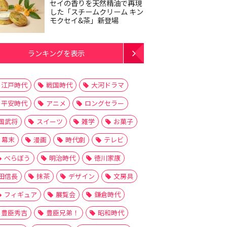
セイの香りを天然精油で再現
した「スチームクリーム キン
モクセイ&茶」新登場
ランキングを表示
江戸時代
戦国時代
大河ドラマ
平安時代
アニメ
ロングセラー
国武将
スイーツ
雑学
お菓子
幕末
漫画
時代劇
テレビ
べらぼう
明治時代
徳川家康
田信長
抹茶
デザイン
文房具
フィギュア
展覧会
鎌倉時代
豊臣秀吉
豊臣兄弟！
昭和時代