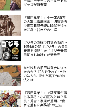
土偶がモチーフのキュートな
グッズが新発売
『豊臣兄弟！』小一郎の5万
の大軍に徹底抗戦！切腹覚悟
で長宗我部元親に降伏を迫っ
た武将・谷忠澄の生涯
ゴジラの咆哮で目覚める朝…
1954年公開『ゴジラ』の貴重
音源を搭載した「ゴジラ音声
目覚まし時計」が新発売
なぜ浅井の旧臣は秀吉に従っ
たのか？ 武力を使わず“自分
の味方”に変えた裏工作の技
法とは
『豊臣兄弟！』で萩原護が演
じる武将・小堀正次とは？秀
長・秀吉・家康が重用、“出
家を重ねた実務派”の生涯