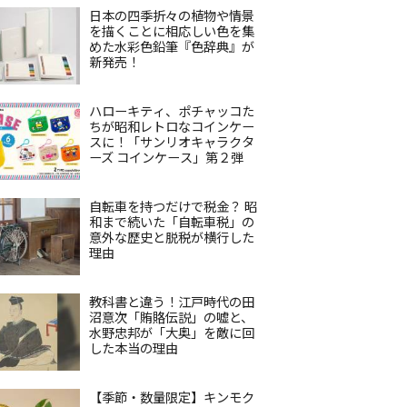
日本の四季折々の植物や情景
を描くことに相応しい色を集
めた水彩色鉛筆『色辞典』が
新発売！
ハローキティ、ポチャッコた
ちが昭和レトロなコインケー
スに！「サンリオキャラクタ
ーズ コインケース」第２弾
自転車を持つだけで税金？ 昭
和まで続いた「自転車税」の
意外な歴史と脱税が横行した
理由
教科書と違う！江戸時代の田
沼意次「賄賂伝説」の嘘と、
水野忠邦が「大奥」を敵に回
した本当の理由
【季節・数量限定】キンモク