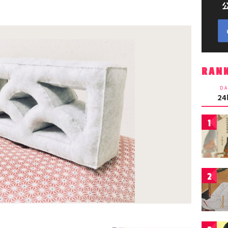
RAN
DA
2
1
2