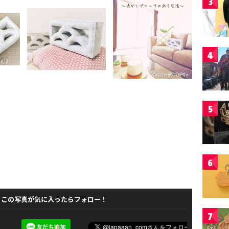
3
4
5
6
この写真が気に入ったらフォロー！
7