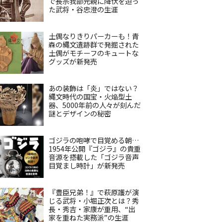
で長宗我部元親に降伏を迫っ
た武将・谷忠澄の生涯
土偶なりきりパーカーも！青
森の縄文遺跡群で発掘された
土偶がモチーフのキュートな
グッズが新発売
あの装飾は「炎」ではない？
縄文時代の国宝・火焔型土
器、5000年前の人々が刻んだ
謎とデザインの秘密
ゴジラの咆哮で目覚める朝…
1954年公開『ゴジラ』の貴重
音源を搭載した「ゴジラ音声
目覚まし時計」が新発売
『豊臣兄弟！』で萩原護が演
じる武将・小堀正次とは？秀
長・秀吉・家康が重用、“出
家を重ねた実務派”の生涯