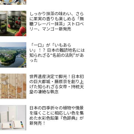
しっかり抹茶の味わい、さら
に果実の香りも楽しめる「無
糖フレーバー抹茶」ストロベ
リー、マンゴー新発売
「一口」が「いもあら
い」！？ 日本の難読地名には
知られざる“名前の法則”があ
った
世界遺産決定で脚光！日本初
の巨大都城・藤原京を創り上
げた知られざる女帝・持統天
皇の凄絶な執念
日本の四季折々の植物や情景
を描くことに相応しい色を集
めた水彩色鉛筆『色辞典』が
新発売！