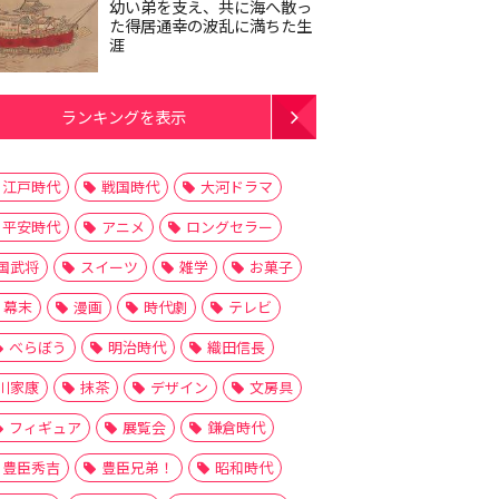
幼い弟を支え、共に海へ散っ
た得居通幸の波乱に満ちた生
涯
ランキングを表示
江戸時代
戦国時代
大河ドラマ
平安時代
アニメ
ロングセラー
国武将
スイーツ
雑学
お菓子
幕末
漫画
時代劇
テレビ
べらぼう
明治時代
織田信長
川家康
抹茶
デザイン
文房具
フィギュア
展覧会
鎌倉時代
豊臣秀吉
豊臣兄弟！
昭和時代