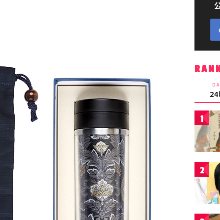
RAN
DA
2
1
2