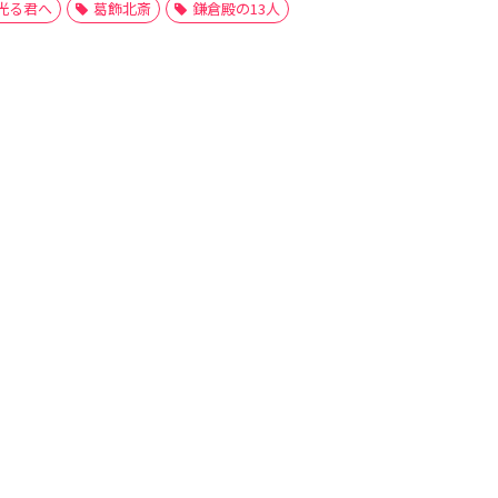
光る君へ
葛飾北斎
鎌倉殿の13人