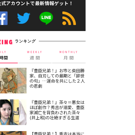
公式アカウントで最新情報ゲット！
ランキング
KING
ILY
WEEKLY
MONTHLY
4時間
週 間
月 間
『豊臣兄弟！』お市と柴田勝
家、自刃しての最期と「辞世
の句」…運命を共にした２人
の悲劇
『豊臣兄弟！』茶々＝悪女は
ほぼ創作？秀吉が溺愛、豊臣
家滅亡を背負わされた茶々
(井上和)の壮絶すぎる生涯
【豊臣兄弟！】秀吉は本当に