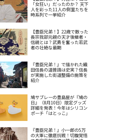
「女狂い」だったのか？ 天下
人を彩った11人の側室たちを
時系列で一挙紹介
【豊臣兄弟！】22歳で散った
長宗我部元親の天才後継者・
信親とは？武勇を奮った若武
者の壮絶な最期
『豊臣兄弟！』で描かれた織
田信長の道普請は史実？信長
が実施した街道整備の施策を
紹介
鳩サブレーの豊島屋が『鳩の
日』（8月10日）限定グッズ
詳細を発表！今年はシリコン
ポーチ「はとっこ」
『豊臣兄弟！』小一郎の5万
の大軍に徹底抗戦！切腹覚悟