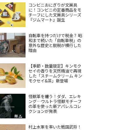
コンビニおにぎりが文房具
に！コンビニの定番商品をモ
チーフにした文房具シリーズ
『ジムマート』誕生
自転車を持つだけで税金？ 昭
和まで続いた「自転車税」の
意外な歴史と脱税が横行した
理由
【季節・数量限定】キンモク
セイの香りを天然精油で再現
した「スチームクリーム キン
モクセイ&茶」新登場
怪獣革を纏う！ダダ、エレキ
ング…ウルトラ怪獣モチーフ
の革を使った新アパレルコレ
クションが発表
村上水軍を率いた戦国武将！