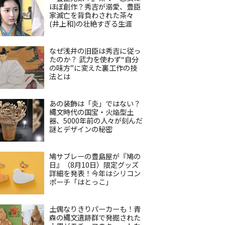
ほぼ創作？秀吉が溺愛、豊臣
家滅亡を背負わされた茶々
(井上和)の壮絶すぎる生涯
なぜ浅井の旧臣は秀吉に従っ
たのか？ 武力を使わず“自分
の味方”に変えた裏工作の技
法とは
あの装飾は「炎」ではない？
縄文時代の国宝・火焔型土
器、5000年前の人々が刻んだ
謎とデザインの秘密
鳩サブレーの豊島屋が『鳩の
日』（8月10日）限定グッズ
詳細を発表！今年はシリコン
ポーチ「はとっこ」
土偶なりきりパーカーも！青
森の縄文遺跡群で発掘された