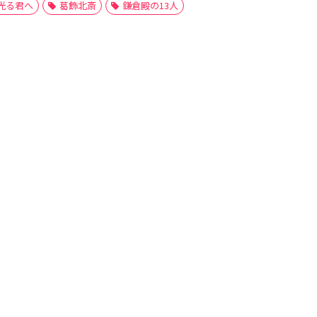
光る君へ
葛飾北斎
鎌倉殿の13人