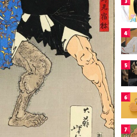
3
4
5
6
7