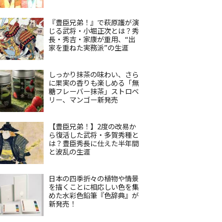
『豊臣兄弟！』で萩原護が演
じる武将・小堀正次とは？秀
長・秀吉・家康が重用、“出
家を重ねた実務派”の生涯
しっかり抹茶の味わい、さら
に果実の香りも楽しめる「無
糖フレーバー抹茶」ストロベ
リー、マンゴー新発売
【豊臣兄弟！】2度の改易か
ら復活した武将・多賀秀種と
は？豊臣秀長に仕えた半年間
と波乱の生涯
日本の四季折々の植物や情景
を描くことに相応しい色を集
めた水彩色鉛筆『色辞典』が
新発売！