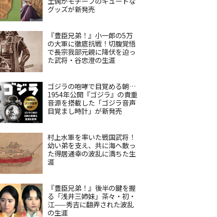
土偶がモチーフのキュートな
グッズが新発売
『豊臣兄弟！』小一郎の5万
の大軍に徹底抗戦！切腹覚悟
で長宗我部元親に降伏を迫っ
た武将・谷忠澄の生涯
ゴジラの咆哮で目覚める朝…
1954年公開『ゴジラ』の貴重
音源を搭載した「ゴジラ音声
目覚まし時計」が新発売
村上水軍を率いた戦国武将！
幼い弟を支え、共に海へ散っ
た得居通幸の波乱に満ちた生
涯
『豊臣兄弟！』後半の鍵を握
る「浅井三姉妹」茶々・初・
江——秀吉に翻弄された波乱
の生涯