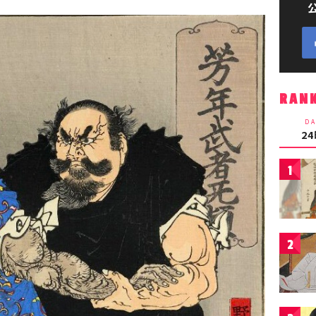
RAN
DA
2
1
2