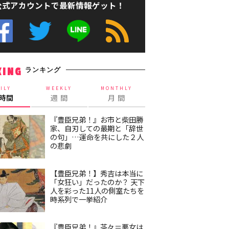
公式アカウントで最新情報ゲット！
ランキング
KING
ILY
WEEKLY
MONTHLY
4時間
週 間
月 間
『豊臣兄弟！』お市と柴田勝
家、自刃しての最期と「辞世
の句」…運命を共にした２人
の悲劇
【豊臣兄弟！】秀吉は本当に
「女狂い」だったのか？ 天下
人を彩った11人の側室たちを
時系列で一挙紹介
『豊臣兄弟！』茶々＝悪女は