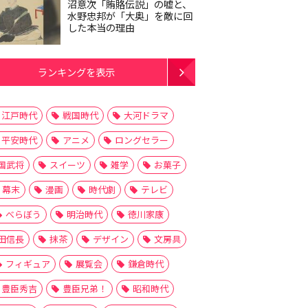
沼意次「賄賂伝説」の嘘と、
水野忠邦が「大奥」を敵に回
した本当の理由
ランキングを表示
江戸時代
戦国時代
大河ドラマ
平安時代
アニメ
ロングセラー
国武将
スイーツ
雑学
お菓子
幕末
漫画
時代劇
テレビ
べらぼう
明治時代
徳川家康
田信長
抹茶
デザイン
文房具
フィギュア
展覧会
鎌倉時代
豊臣秀吉
豊臣兄弟！
昭和時代