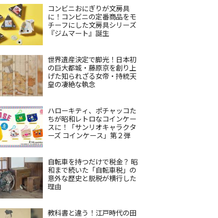
コンビニおにぎりが文房具
に！コンビニの定番商品をモ
チーフにした文房具シリーズ
『ジムマート』誕生
世界遺産決定で脚光！日本初
の巨大都城・藤原京を創り上
げた知られざる女帝・持統天
皇の凄絶な執念
ハローキティ、ポチャッコた
ちが昭和レトロなコインケー
スに！「サンリオキャラクタ
ーズ コインケース」第２弾
自転車を持つだけで税金？ 昭
和まで続いた「自転車税」の
意外な歴史と脱税が横行した
理由
教科書と違う！江戸時代の田