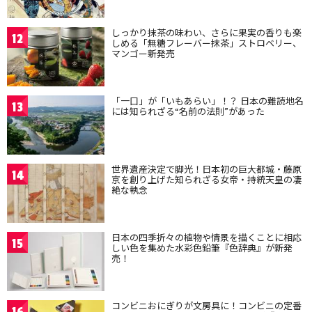
しっかり抹茶の味わい、さらに果実の香りも楽
12
しめる「無糖フレーバー抹茶」ストロベリー、
マンゴー新発売
「一口」が「いもあらい」！？ 日本の難読地名
13
には知られざる“名前の法則”があった
世界遺産決定で脚光！日本初の巨大都城・藤原
14
京を創り上げた知られざる女帝・持統天皇の凄
絶な執念
日本の四季折々の植物や情景を描くことに相応
15
しい色を集めた水彩色鉛筆『色辞典』が新発
売！
コンビニおにぎりが文房具に！コンビニの定番