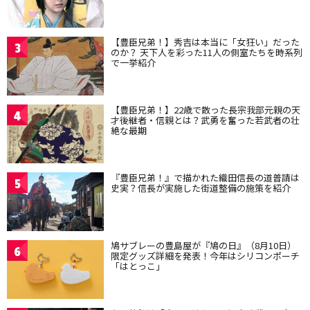
【豊臣兄弟！】秀吉は本当に「女狂い」だった
3
のか？ 天下人を彩った11人の側室たちを時系列
で一挙紹介
【豊臣兄弟！】22歳で散った長宗我部元親の天
4
才後継者・信親とは？武勇を奮った若武者の壮
絶な最期
『豊臣兄弟！』で描かれた織田信長の道普請は
5
史実？信長が実施した街道整備の施策を紹介
鳩サブレーの豊島屋が『鳩の日』（8月10日）
6
限定グッズ詳細を発表！今年はシリコンポーチ
「はとっこ」