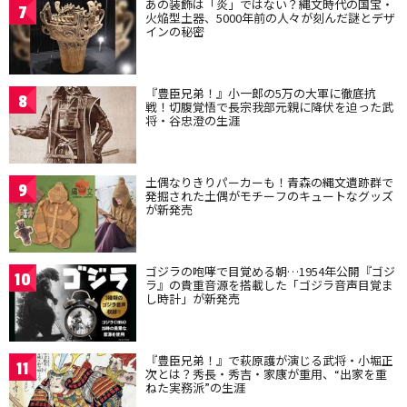
あの装飾は「炎」ではない？縄文時代の国宝・
7
火焔型土器、5000年前の人々が刻んだ謎とデザ
インの秘密
『豊臣兄弟！』小一郎の5万の大軍に徹底抗
8
戦！切腹覚悟で長宗我部元親に降伏を迫った武
将・谷忠澄の生涯
土偶なりきりパーカーも！青森の縄文遺跡群で
9
発掘された土偶がモチーフのキュートなグッズ
が新発売
ゴジラの咆哮で目覚める朝…1954年公開『ゴジ
10
ラ』の貴重音源を搭載した「ゴジラ音声目覚ま
し時計」が新発売
『豊臣兄弟！』で萩原護が演じる武将・小堀正
11
次とは？秀長・秀吉・家康が重用、“出家を重
ねた実務派”の生涯