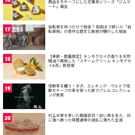
16
商品をモチーフにした文房具シリーズ『ジムマ
ート』誕生
自転車を持つだけで税金？ 昭和まで続いた「自
17
転車税」の意外な歴史と脱税が横行した理由
【季節・数量限定】キンモクセイの香りを天然
18
精油で再現した「スチームクリーム キンモクセ
イ&茶」新登場
怪獣革を纏う！ダダ、エレキング…ウルトラ怪
19
獣モチーフの革を使った新アパレルコレクショ
ンが発表
村上水軍を率いた戦国武将！幼い弟を支え、共
20
に海へ散った得居通幸の波乱に満ちた生涯