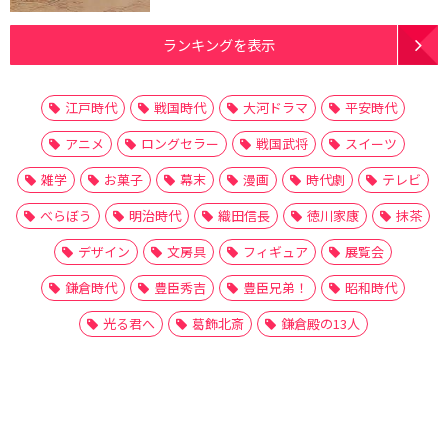
ランキングを表示
江戸時代
戦国時代
大河ドラマ
平安時代
アニメ
ロングセラー
戦国武将
スイーツ
雑学
お菓子
幕末
漫画
時代劇
テレビ
べらぼう
明治時代
織田信長
徳川家康
抹茶
デザイン
文房具
フィギュア
展覧会
鎌倉時代
豊臣秀吉
豊臣兄弟！
昭和時代
光る君へ
葛飾北斎
鎌倉殿の13人