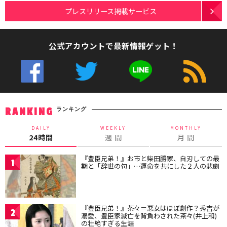
プレスリリース掲載サービス
公式アカウントで最新情報ゲット！
ランキング
RANKING
DAILY
WEEKLY
MONTHLY
24時間
週 間
月 間
『豊臣兄弟！』お市と柴田勝家、自刃しての最
1
期と「辞世の句」…運命を共にした２人の悲劇
『豊臣兄弟！』茶々＝悪女はほぼ創作？秀吉が
2
溺愛、豊臣家滅亡を背負わされた茶々(井上和)
の壮絶すぎる生涯