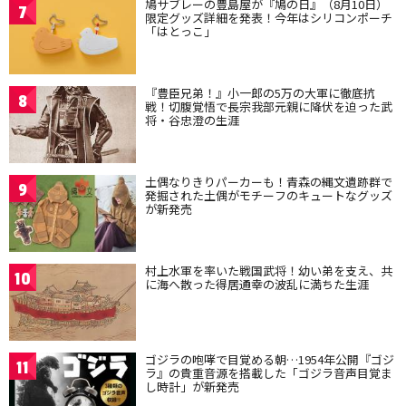
鳩サブレーの豊島屋が『鳩の日』（8月10日）
7
限定グッズ詳細を発表！今年はシリコンポーチ
「はとっこ」
『豊臣兄弟！』小一郎の5万の大軍に徹底抗
8
戦！切腹覚悟で長宗我部元親に降伏を迫った武
将・谷忠澄の生涯
土偶なりきりパーカーも！青森の縄文遺跡群で
9
発掘された土偶がモチーフのキュートなグッズ
が新発売
村上水軍を率いた戦国武将！幼い弟を支え、共
10
に海へ散った得居通幸の波乱に満ちた生涯
ゴジラの咆哮で目覚める朝…1954年公開『ゴジ
11
ラ』の貴重音源を搭載した「ゴジラ音声目覚ま
し時計」が新発売