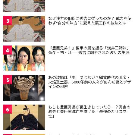
なぜ浅井の旧臣は秀吉に従ったのか？ 武力を使
3
わず“自分の味方”に変えた裏工作の技法とは
『豊臣兄弟！』後半の鍵を握る「浅井三姉妹」
4
茶々・初・江——秀吉に翻弄された波乱の生涯
あの装飾は「炎」ではない？縄文時代の国宝・
5
火焔型土器、5000年前の人々が刻んだ謎とデザ
インの秘密
もしも豊臣秀長が長生きしていたら…？秀吉の
6
暴走と豊臣家滅亡を防げた「最強のカリスマ
性」