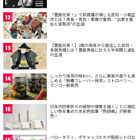
『豊臣兄弟！』で萩原護が演じる武将・小堀正
12
次とは？秀長・秀吉・家康が重用、“出家を重
ねた実務派”の生涯
【豊臣兄弟！】2度の改易から復活した武将・
13
多賀秀種とは？豊臣秀長に仕えた半年間と波乱
の生涯
しっかり抹茶の味わい、さらに果実の香りも楽
14
しめる「無糖フレーバー抹茶」ストロベリー、
マンゴー新発売
日本の四季折々の植物や情景を描くことに相応
15
しい色を集めた水彩色鉛筆『色辞典』が新発
売！
ハローキティ、ポチャッコたちが昭和レトロな