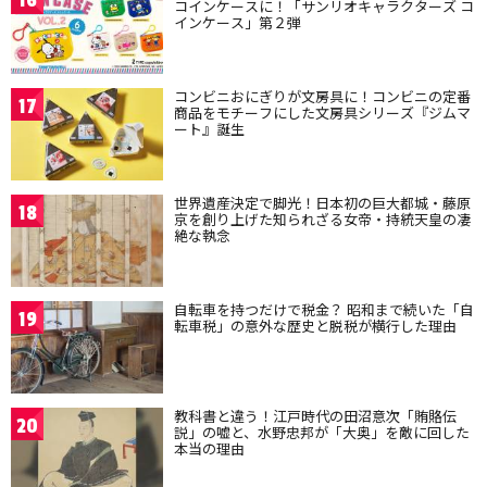
16
コインケースに！「サンリオキャラクターズ コ
インケース」第２弾
コンビニおにぎりが文房具に！コンビニの定番
17
商品をモチーフにした文房具シリーズ『ジムマ
ート』誕生
世界遺産決定で脚光！日本初の巨大都城・藤原
18
京を創り上げた知られざる女帝・持統天皇の凄
絶な執念
自転車を持つだけで税金？ 昭和まで続いた「自
19
転車税」の意外な歴史と脱税が横行した理由
教科書と違う！江戸時代の田沼意次「賄賂伝
20
説」の嘘と、水野忠邦が「大奥」を敵に回した
本当の理由