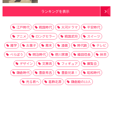
ランキングを表示
江戸時代
戦国時代
大河ドラマ
平安時代
アニメ
ロングセラー
戦国武将
スイーツ
雑学
お菓子
幕末
漫画
時代劇
テレビ
べらぼう
明治時代
徳川家康
織田信長
抹茶
デザイン
文房具
フィギュア
展覧会
鎌倉時代
豊臣秀吉
豊臣兄弟！
昭和時代
光る君へ
葛飾北斎
鎌倉殿の13人