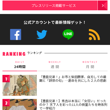
プレスリリース掲載サービス
公式アカウントで最新情報ゲット！
ランキング
RANKING
DAILY
WEEKLY
MONTHLY
24時間
週 間
月 間
『豊臣兄弟！』お市と柴田勝家、自刃しての最
1
期と「辞世の句」…運命を共にした２人の悲劇
【豊臣兄弟！】秀吉は本当に「女狂い」だった
2
のか？ 天下人を彩った11人の側室たちを時系列
で一挙紹介