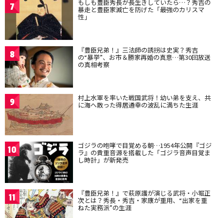
もしも豊臣秀長が長生きしていたら…？秀吉の
7
暴走と豊臣家滅亡を防げた「最強のカリスマ
性」
『豊臣兄弟！』三法師の誘拐は史実？秀吉
8
の“暴挙”、お市＆勝家再婚の真意…第30回放送
の真相考察
村上水軍を率いた戦国武将！幼い弟を支え、共
9
に海へ散った得居通幸の波乱に満ちた生涯
ゴジラの咆哮で目覚める朝…1954年公開『ゴジ
10
ラ』の貴重音源を搭載した「ゴジラ音声目覚ま
し時計」が新発売
『豊臣兄弟！』で萩原護が演じる武将・小堀正
11
次とは？秀長・秀吉・家康が重用、“出家を重
ねた実務派”の生涯