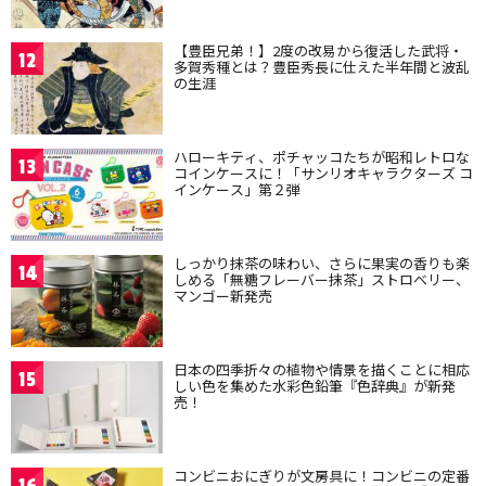
【豊臣兄弟！】2度の改易から復活した武将・
12
多賀秀種とは？豊臣秀長に仕えた半年間と波乱
の生涯
ハローキティ、ポチャッコたちが昭和レトロな
13
コインケースに！「サンリオキャラクターズ コ
インケース」第２弾
しっかり抹茶の味わい、さらに果実の香りも楽
14
しめる「無糖フレーバー抹茶」ストロベリー、
マンゴー新発売
日本の四季折々の植物や情景を描くことに相応
15
しい色を集めた水彩色鉛筆『色辞典』が新発
売！
コンビニおにぎりが文房具に！コンビニの定番