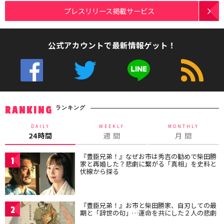
プレスリリース掲載サービス
公式アカウントで最新情報ゲット！
ランキング
RANKING
DAILY
WEEKLY
MONTHLY
24時間
週 間
月 間
『豊臣兄弟！』なぜお市は秀吉の勧めで柴田勝
1
家と再婚した？悲劇に繋がる「真相」を史料と
伏線から探る
『豊臣兄弟！』お市と柴田勝家、自刃しての最
2
期と「辞世の句」…運命を共にした２人の悲劇