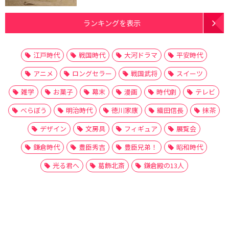
ランキングを表示
江戸時代
戦国時代
大河ドラマ
平安時代
アニメ
ロングセラー
戦国武将
スイーツ
雑学
お菓子
幕末
漫画
時代劇
テレビ
べらぼう
明治時代
徳川家康
織田信長
抹茶
デザイン
文房具
フィギュア
展覧会
鎌倉時代
豊臣秀吉
豊臣兄弟！
昭和時代
光る君へ
葛飾北斎
鎌倉殿の13人