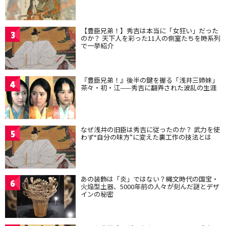
【豊臣兄弟！】秀吉は本当に「女狂い」だった
3
のか？ 天下人を彩った11人の側室たちを時系列
で一挙紹介
『豊臣兄弟！』後半の鍵を握る「浅井三姉妹」
4
茶々・初・江——秀吉に翻弄された波乱の生涯
なぜ浅井の旧臣は秀吉に従ったのか？ 武力を使
5
わず“自分の味方”に変えた裏工作の技法とは
あの装飾は「炎」ではない？縄文時代の国宝・
6
火焔型土器、5000年前の人々が刻んだ謎とデザ
インの秘密