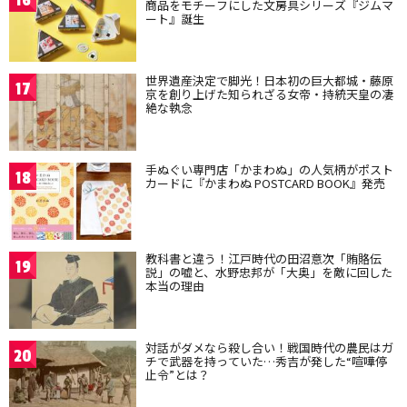
16
商品をモチーフにした文房具シリーズ『ジムマ
ート』誕生
世界遺産決定で脚光！日本初の巨大都城・藤原
17
京を創り上げた知られざる女帝・持統天皇の凄
絶な執念
手ぬぐい専門店「かまわぬ」の人気柄がポスト
18
カードに『かまわぬ POSTCARD BOOK』発売
教科書と違う！江戸時代の田沼意次「賄賂伝
19
説」の嘘と、水野忠邦が「大奥」を敵に回した
本当の理由
対話がダメなら殺し合い！戦国時代の農民はガ
20
チで武器を持っていた…秀吉が発した“喧嘩停
止令”とは？