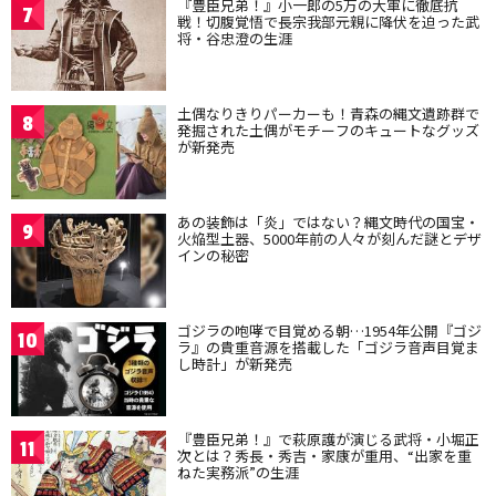
『豊臣兄弟！』小一郎の5万の大軍に徹底抗
7
戦！切腹覚悟で長宗我部元親に降伏を迫った武
将・谷忠澄の生涯
土偶なりきりパーカーも！青森の縄文遺跡群で
8
発掘された土偶がモチーフのキュートなグッズ
が新発売
あの装飾は「炎」ではない？縄文時代の国宝・
9
火焔型土器、5000年前の人々が刻んだ謎とデザ
インの秘密
ゴジラの咆哮で目覚める朝…1954年公開『ゴジ
10
ラ』の貴重音源を搭載した「ゴジラ音声目覚ま
し時計」が新発売
『豊臣兄弟！』で萩原護が演じる武将・小堀正
11
次とは？秀長・秀吉・家康が重用、“出家を重
ねた実務派”の生涯