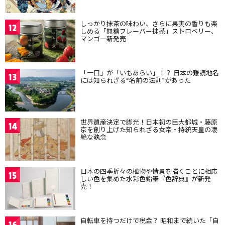
しっかり抹茶の味わい、さらに果実の香りも楽
12
しめる「無糖フレーバー抹茶」ストロベリー、
マンゴー新発売
「一口」が「いもあらい」！？ 日本の難読地名
13
には知られざる“名前の法則”があった
世界遺産決定で脚光！日本初の巨大都城・藤原
14
京を創り上げた知られざる女帝・持統天皇の凄
絶な執念
日本の四季折々の植物や情景を描くことに相応
15
しい色を集めた水彩色鉛筆『色辞典』が新発
売！
自転車を持つだけで税金？ 昭和まで続いた「自