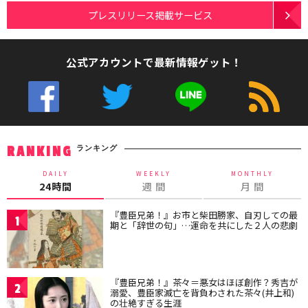
プレスリリース掲載サービス
公式アカウントで最新情報ゲット！
ランキング
RANKING
DAILY
WEEKLY
MONTHLY
24時間
週 間
月 間
『豊臣兄弟！』お市と柴田勝家、自刃しての最
1
期と「辞世の句」…運命を共にした２人の悲劇
『豊臣兄弟！』茶々＝悪女はほぼ創作？秀吉が
2
溺愛、豊臣家滅亡を背負わされた茶々(井上和)
の壮絶すぎる生涯