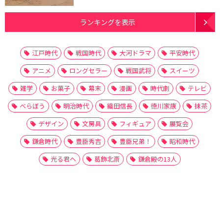
ランキングを表示
江戸時代
戦国時代
大河ドラマ
平安時代
アニメ
ロングセラー
戦国武将
スイーツ
雑学
お菓子
幕末
漫画
時代劇
テレビ
べらぼう
明治時代
織田信長
徳川家康
抹茶
デザイン
文房具
フィギュア
展覧会
鎌倉時代
豊臣秀吉
豊臣兄弟！
昭和時代
光る君へ
葛飾北斎
鎌倉殿の13人