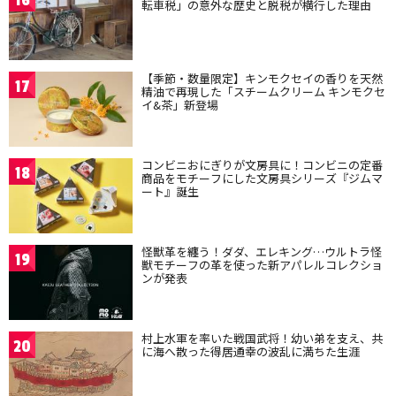
16
転車税」の意外な歴史と脱税が横行した理由
【季節・数量限定】キンモクセイの香りを天然
17
精油で再現した「スチームクリーム キンモクセ
イ&茶」新登場
コンビニおにぎりが文房具に！コンビニの定番
18
商品をモチーフにした文房具シリーズ『ジムマ
ート』誕生
怪獣革を纏う！ダダ、エレキング…ウルトラ怪
19
獣モチーフの革を使った新アパレルコレクショ
ンが発表
村上水軍を率いた戦国武将！幼い弟を支え、共
20
に海へ散った得居通幸の波乱に満ちた生涯