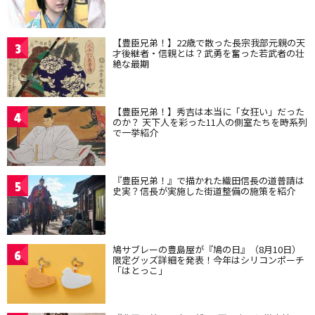
【豊臣兄弟！】22歳で散った長宗我部元親の天
3
才後継者・信親とは？武勇を奮った若武者の壮
絶な最期
【豊臣兄弟！】秀吉は本当に「女狂い」だった
4
のか？ 天下人を彩った11人の側室たちを時系列
で一挙紹介
『豊臣兄弟！』で描かれた織田信長の道普請は
5
史実？信長が実施した街道整備の施策を紹介
鳩サブレーの豊島屋が『鳩の日』（8月10日）
6
限定グッズ詳細を発表！今年はシリコンポーチ
「はとっこ」