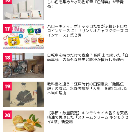
16
しい色を集めた水彩色鉛筆『色辞典』が新発
売！
ハローキティ、ポチャッコたちが昭和レトロな
17
コインケースに！「サンリオキャラクターズ コ
インケース」第２弾
自転車を持つだけで税金？ 昭和まで続いた「自
18
転車税」の意外な歴史と脱税が横行した理由
教科書と違う！江戸時代の田沼意次「賄賂伝
19
説」の嘘と、水野忠邦が「大奥」を敵に回した
本当の理由
【季節・数量限定】キンモクセイの香りを天然
20
精油で再現した「スチームクリーム キンモクセ
イ&茶」新登場