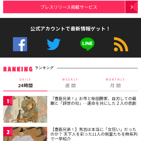
プレスリリース掲載サービス
公式アカウントで最新情報ゲット！
ランキング
RANKING
DAILY
WEEKLY
MONTHLY
24時間
週 間
月 間
『豊臣兄弟！』お市と柴田勝家、自刃しての最
1
期と「辞世の句」…運命を共にした２人の悲劇
【豊臣兄弟！】秀吉は本当に「女狂い」だった
2
のか？ 天下人を彩った11人の側室たちを時系列
で一挙紹介