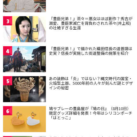
『豊臣兄弟！』茶々＝悪女はほぼ創作？秀吉が
3
溺愛、豊臣家滅亡を背負わされた茶々(井上和)
の壮絶すぎる生涯
『豊臣兄弟！』で描かれた織田信長の道普請は
4
史実？信長が実施した街道整備の施策を紹介
あの装飾は「炎」ではない？縄文時代の国宝・
5
火焔型土器、5000年前の人々が刻んだ謎とデザ
インの秘密
鳩サブレーの豊島屋が『鳩の日』（8月10日）
6
限定グッズ詳細を発表！今年はシリコンポーチ
「はとっこ」