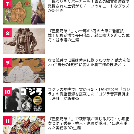
土偶なりきりパーカーも！青森の縄文遺跡群で
7
発掘された土偶がモチーフのキュートなグッズ
が新発売
『豊臣兄弟！』小一郎の5万の大軍に徹底抗
8
戦！切腹覚悟で長宗我部元親に降伏を迫った武
将・谷忠澄の生涯
なぜ浅井の旧臣は秀吉に従ったのか？ 武力を使
9
わず“自分の味方”に変えた裏工作の技法とは
ゴジラの咆哮で目覚める朝…1954年公開『ゴジ
10
ラ』の貴重音源を搭載した「ゴジラ音声目覚ま
し時計」が新発売
『豊臣兄弟！』で萩原護が演じる武将・小堀正
11
次とは？秀長・秀吉・家康が重用、“出家を重
ねた実務派”の生涯