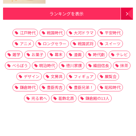
ランキングを表示
江戸時代
戦国時代
大河ドラマ
平安時代
アニメ
ロングセラー
戦国武将
スイーツ
雑学
お菓子
幕末
漫画
時代劇
テレビ
べらぼう
明治時代
徳川家康
織田信長
抹茶
デザイン
文房具
フィギュア
展覧会
鎌倉時代
豊臣秀吉
豊臣兄弟！
昭和時代
光る君へ
葛飾北斎
鎌倉殿の13人