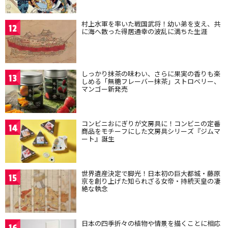
村上水軍を率いた戦国武将！幼い弟を支え、共
12
に海へ散った得居通幸の波乱に満ちた生涯
しっかり抹茶の味わい、さらに果実の香りも楽
13
しめる「無糖フレーバー抹茶」ストロベリー、
マンゴー新発売
コンビニおにぎりが文房具に！コンビニの定番
14
商品をモチーフにした文房具シリーズ『ジムマ
ート』誕生
世界遺産決定で脚光！日本初の巨大都城・藤原
15
京を創り上げた知られざる女帝・持統天皇の凄
絶な執念
日本の四季折々の植物や情景を描くことに相応