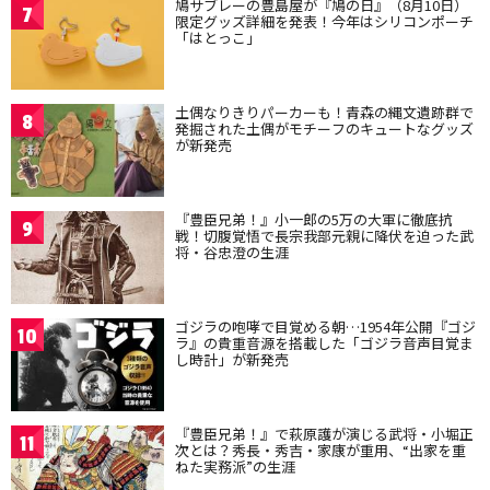
鳩サブレーの豊島屋が『鳩の日』（8月10日）
7
限定グッズ詳細を発表！今年はシリコンポーチ
「はとっこ」
土偶なりきりパーカーも！青森の縄文遺跡群で
8
発掘された土偶がモチーフのキュートなグッズ
が新発売
『豊臣兄弟！』小一郎の5万の大軍に徹底抗
9
戦！切腹覚悟で長宗我部元親に降伏を迫った武
将・谷忠澄の生涯
ゴジラの咆哮で目覚める朝…1954年公開『ゴジ
10
ラ』の貴重音源を搭載した「ゴジラ音声目覚ま
し時計」が新発売
『豊臣兄弟！』で萩原護が演じる武将・小堀正
11
次とは？秀長・秀吉・家康が重用、“出家を重
ねた実務派”の生涯