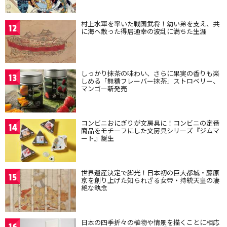
村上水軍を率いた戦国武将！幼い弟を支え、共
12
に海へ散った得居通幸の波乱に満ちた生涯
しっかり抹茶の味わい、さらに果実の香りも楽
13
しめる「無糖フレーバー抹茶」ストロベリー、
マンゴー新発売
コンビニおにぎりが文房具に！コンビニの定番
14
商品をモチーフにした文房具シリーズ『ジムマ
ート』誕生
世界遺産決定で脚光！日本初の巨大都城・藤原
15
京を創り上げた知られざる女帝・持統天皇の凄
絶な執念
日本の四季折々の植物や情景を描くことに相応