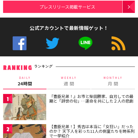
プレスリリース掲載サービス
公式アカウントで最新情報ゲット！
ランキング
RANKING
DAILY
WEEKLY
MONTHLY
24時間
週 間
月 間
『豊臣兄弟！』お市と柴田勝家、自刃しての最
1
期と「辞世の句」…運命を共にした２人の悲劇
【豊臣兄弟！】秀吉は本当に「女狂い」だった
2
のか？ 天下人を彩った11人の側室たちを時系列
で一挙紹介