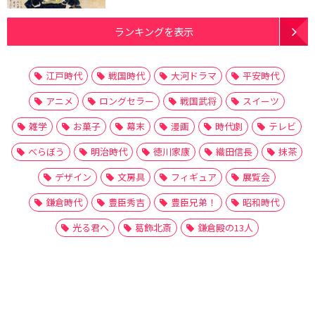
ランキングを表示
江戸時代
戦国時代
大河ドラマ
平安時代
アニメ
ロングセラー
戦国武将
スイーツ
雑学
お菓子
幕末
漫画
時代劇
テレビ
べらぼう
明治時代
徳川家康
織田信長
抹茶
デザイン
文房具
フィギュア
展覧会
鎌倉時代
豊臣秀吉
豊臣兄弟！
昭和時代
光る君へ
葛飾北斎
鎌倉殿の13人