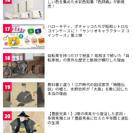
16
しい色を集めた水彩色鉛筆『色辞典』が新発
売！
ハローキティ、ポチャッコたちが昭和レトロな
17
コインケースに！「サンリオキャラクターズ コ
インケース」第２弾
自転車を持つだけで税金？ 昭和まで続いた「自
18
転車税」の意外な歴史と脱税が横行した理由
教科書と違う！江戸時代の田沼意次「賄賂伝
19
説」の嘘と、水野忠邦が「大奥」を敵に回した
本当の理由
【豊臣兄弟！】2度の改易から復活した武将・
20
多賀秀種とは？豊臣秀長に仕えた半年間と波乱
の生涯