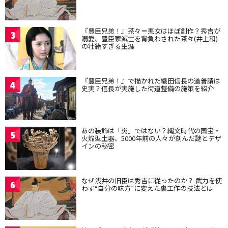
『豊臣兄弟！』茶々＝悪女はほぼ創作？秀吉が
3
溺愛、豊臣家滅亡を背負わされた茶々(井上和)
の壮絶すぎる生涯
『豊臣兄弟！』で描かれた織田信長の道普請は
4
史実？信長が実施した街道整備の施策を紹介
あの装飾は「炎」ではない？縄文時代の国宝・
5
火焔型土器、5000年前の人々が刻んだ謎とデザ
インの秘密
なぜ浅井の旧臣は秀吉に従ったのか？ 武力を使
6
わず“自分の味方”に変えた裏工作の技法とは