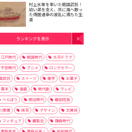
村上水軍を率いた戦国武将！
幼い弟を支え、共に海へ散っ
た得居通幸の波乱に満ちた生
涯
ランキングを表示
江戸時代
戦国時代
大河ドラマ
平安時代
アニメ
ロングセラー
国武将
スイーツ
雑学
お菓子
幕末
漫画
時代劇
テレビ
べらぼう
明治時代
織田信長
川家康
抹茶
デザイン
文房具
フィギュア
展覧会
鎌倉時代
豊臣秀吉
豊臣兄弟！
昭和時代