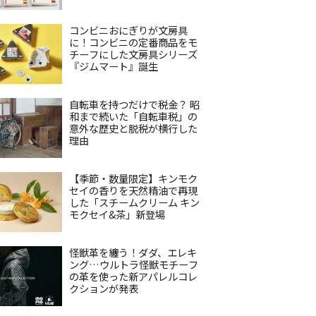
コンビニおにぎりが文房具
に！コンビニの定番商品をモ
チーフにした文房具シリーズ
『ジムマート』誕生
自転車を持つだけで税金？ 昭
和まで続いた「自転車税」の
意外な歴史と脱税が横行した
理由
【季節・数量限定】キンモク
セイの香りを天然精油で再現
した「スチームクリーム キン
モクセイ&茶」新登場
怪獣革を纏う！ダダ、エレキ
ング…ウルトラ怪獣モチーフ
の革を使った新アパレルコレ
クションが発表