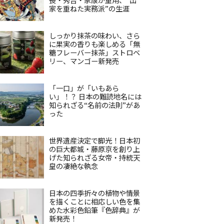
家を重ねた実務派”の生涯
しっかり抹茶の味わい、さら
に果実の香りも楽しめる「無
糖フレーバー抹茶」ストロベ
リー、マンゴー新発売
「一口」が「いもあら
い」！？ 日本の難読地名には
知られざる“名前の法則”があ
った
世界遺産決定で脚光！日本初
の巨大都城・藤原京を創り上
げた知られざる女帝・持統天
皇の凄絶な執念
日本の四季折々の植物や情景
を描くことに相応しい色を集
めた水彩色鉛筆『色辞典』が
新発売！