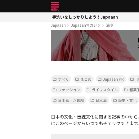
手洗いをしっかりしよう！Japaaan
Japaaan
Japaaanマガジン
滴や
すべて
まとめ
Japaaan PR
_
ファッション
ライフスタイル
和菓
日本画・浮世絵
日本酒
歴史・文化
日本の文化・伝統文化に関する記事の中から
はこのページからいつでもチェックできます