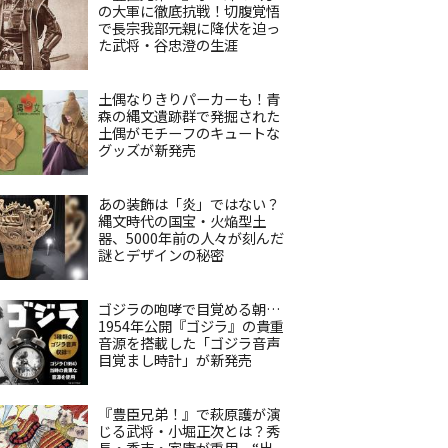
の大軍に徹底抗戦！切腹覚悟
で長宗我部元親に降伏を迫っ
た武将・谷忠澄の生涯
土偶なりきりパーカーも！青
森の縄文遺跡群で発掘された
土偶がモチーフのキュートな
グッズが新発売
あの装飾は「炎」ではない？
縄文時代の国宝・火焔型土
器、5000年前の人々が刻んだ
謎とデザインの秘密
ゴジラの咆哮で目覚める朝…
1954年公開『ゴジラ』の貴重
音源を搭載した「ゴジラ音声
目覚まし時計」が新発売
『豊臣兄弟！』で萩原護が演
じる武将・小堀正次とは？秀
長・秀吉・家康が重用、“出