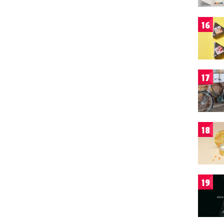
16
17
18
19