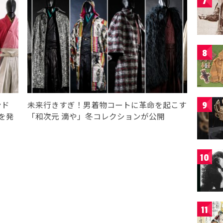
7
8
ンド
未来行きすぎ！男着物コートに革命を起こす
9
を発
「和次元 滴や」冬コレクションが公開
10
11