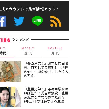
公式アカウントで最新情報ゲット！
ランキング
KING
ILY
WEEKLY
MONTHLY
4時間
週 間
月 間
『豊臣兄弟！』お市と柴田勝
家、自刃しての最期と「辞世
の句」…運命を共にした２人
の悲劇
『豊臣兄弟！』茶々＝悪女は
ほぼ創作？秀吉が溺愛、豊臣
家滅亡を背負わされた茶々
(井上和)の壮絶すぎる生涯