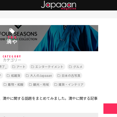
TAG
滴や
CATEGORY
カテゴリー
終了_
アート
エンターテイメント
グルメ
子
和雑貨
大人のJapaaan
日本の古写真
着物・和服
観光・地域
雑貨・インテリア
、滴やに関する話題をまとめてみました。滴やに関する記事
。