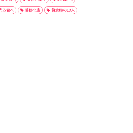
光る君へ
葛飾北斎
鎌倉殿の13人