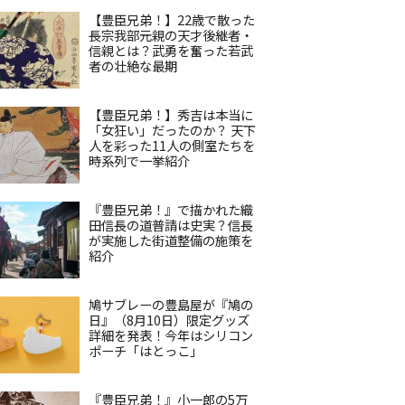
【豊臣兄弟！】22歳で散った
長宗我部元親の天才後継者・
信親とは？武勇を奮った若武
者の壮絶な最期
【豊臣兄弟！】秀吉は本当に
「女狂い」だったのか？ 天下
人を彩った11人の側室たちを
時系列で一挙紹介
『豊臣兄弟！』で描かれた織
田信長の道普請は史実？信長
が実施した街道整備の施策を
紹介
鳩サブレーの豊島屋が『鳩の
日』（8月10日）限定グッズ
詳細を発表！今年はシリコン
ポーチ「はとっこ」
『豊臣兄弟！』小一郎の5万