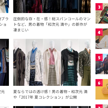
3
物ブラ
圧倒的な存・在・感！総スパンコールのマン
ショ
トなど、男の着物「和次元 滴や」の新作が
凄まじい
4
5
6
次元
夏ならではの透け感！男の着物・和次元 滴
や「2017年 夏コレクション」が公開