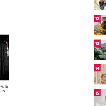
12
13
14
みを広
ンを
15