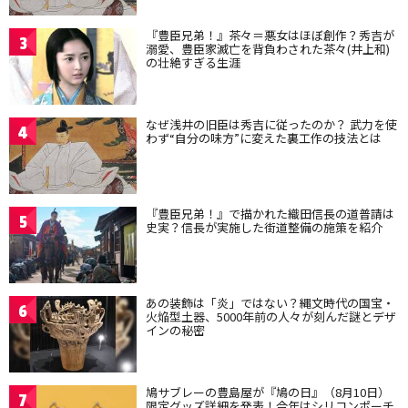
『豊臣兄弟！』茶々＝悪女はほぼ創作？秀吉が
3
溺愛、豊臣家滅亡を背負わされた茶々(井上和)
の壮絶すぎる生涯
なぜ浅井の旧臣は秀吉に従ったのか？ 武力を使
4
わず“自分の味方”に変えた裏工作の技法とは
『豊臣兄弟！』で描かれた織田信長の道普請は
5
史実？信長が実施した街道整備の施策を紹介
あの装飾は「炎」ではない？縄文時代の国宝・
6
火焔型土器、5000年前の人々が刻んだ謎とデザ
インの秘密
鳩サブレーの豊島屋が『鳩の日』（8月10日）
7
限定グッズ詳細を発表！今年はシリコンポーチ