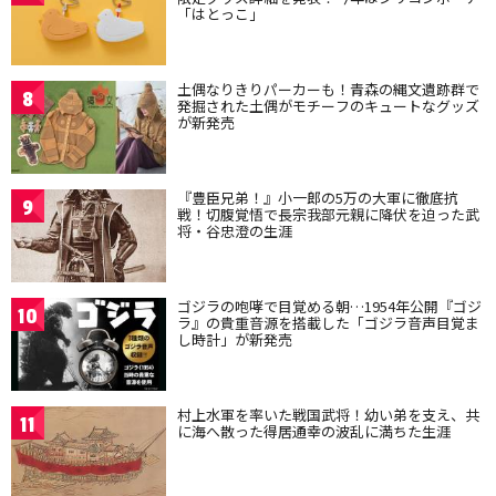
「はとっこ」
土偶なりきりパーカーも！青森の縄文遺跡群で
8
発掘された土偶がモチーフのキュートなグッズ
が新発売
『豊臣兄弟！』小一郎の5万の大軍に徹底抗
9
戦！切腹覚悟で長宗我部元親に降伏を迫った武
将・谷忠澄の生涯
ゴジラの咆哮で目覚める朝…1954年公開『ゴジ
10
ラ』の貴重音源を搭載した「ゴジラ音声目覚ま
し時計」が新発売
村上水軍を率いた戦国武将！幼い弟を支え、共
11
に海へ散った得居通幸の波乱に満ちた生涯