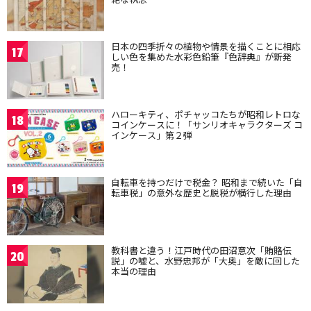
日本の四季折々の植物や情景を描くことに相応
17
しい色を集めた水彩色鉛筆『色辞典』が新発
売！
ハローキティ、ポチャッコたちが昭和レトロな
18
コインケースに！「サンリオキャラクターズ コ
インケース」第２弾
自転車を持つだけで税金？ 昭和まで続いた「自
19
転車税」の意外な歴史と脱税が横行した理由
教科書と違う！江戸時代の田沼意次「賄賂伝
20
説」の嘘と、水野忠邦が「大奥」を敵に回した
本当の理由