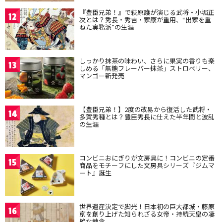
『豊臣兄弟！』で萩原護が演じる武将・小堀正
12
次とは？秀長・秀吉・家康が重用、“出家を重
ねた実務派”の生涯
しっかり抹茶の味わい、さらに果実の香りも楽
13
しめる「無糖フレーバー抹茶」ストロベリー、
マンゴー新発売
【豊臣兄弟！】2度の改易から復活した武将・
14
多賀秀種とは？豊臣秀長に仕えた半年間と波乱
の生涯
コンビニおにぎりが文房具に！コンビニの定番
15
商品をモチーフにした文房具シリーズ『ジムマ
ート』誕生
世界遺産決定で脚光！日本初の巨大都城・藤原
16
京を創り上げた知られざる女帝・持統天皇の凄
絶な執念