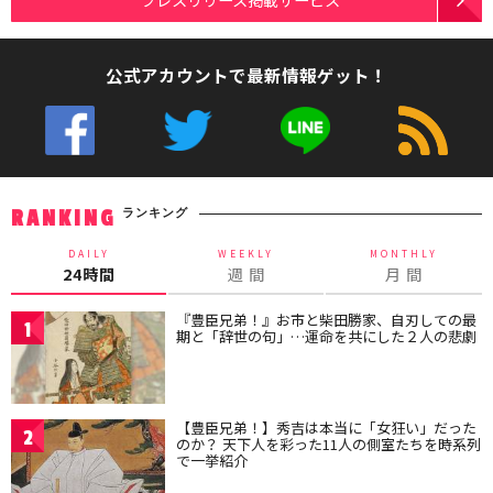
公式アカウントで最新情報ゲット！
ランキング
RANKING
DAILY
WEEKLY
MONTHLY
24時間
週 間
月 間
『豊臣兄弟！』お市と柴田勝家、自刃しての最
1
期と「辞世の句」…運命を共にした２人の悲劇
【豊臣兄弟！】秀吉は本当に「女狂い」だった
2
のか？ 天下人を彩った11人の側室たちを時系列
で一挙紹介