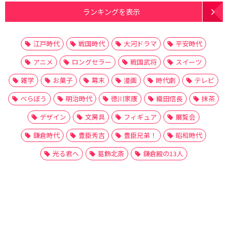
ランキングを表示
江戸時代
戦国時代
大河ドラマ
平安時代
アニメ
ロングセラー
戦国武将
スイーツ
雑学
お菓子
幕末
漫画
時代劇
テレビ
べらぼう
明治時代
徳川家康
織田信長
抹茶
デザイン
文房具
フィギュア
展覧会
鎌倉時代
豊臣秀吉
豊臣兄弟！
昭和時代
光る君へ
葛飾北斎
鎌倉殿の13人