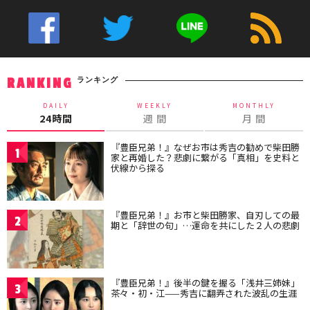
ランキング
RANKING
DAILY
WEEKLY
MONTHLY
24時間
週 間
月 間
『豊臣兄弟！』なぜお市は秀吉の勧めで柴田勝
1
家と再婚した？悲劇に繋がる「真相」を史料と
伏線から探る
『豊臣兄弟！』お市と柴田勝家、自刃しての最
2
期と「辞世の句」…運命を共にした２人の悲劇
『豊臣兄弟！』後半の鍵を握る「浅井三姉妹」
3
茶々・初・江——秀吉に翻弄された波乱の生涯