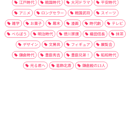
江戸時代
戦国時代
大河ドラマ
平安時代
アニメ
ロングセラー
戦国武将
スイーツ
雑学
お菓子
幕末
漫画
時代劇
テレビ
べらぼう
明治時代
徳川家康
織田信長
抹茶
デザイン
文房具
フィギュア
展覧会
鎌倉時代
豊臣秀吉
豊臣兄弟！
昭和時代
光る君へ
葛飾北斎
鎌倉殿の13人