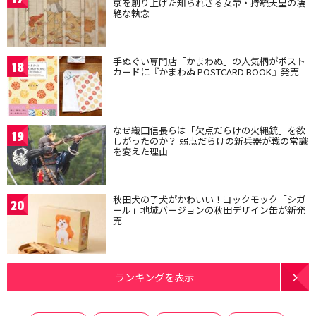
京を創り上げた知られざる女帝・持統天皇の凄
絶な執念
手ぬぐい専門店「かまわぬ」の人気柄がポスト
18
カードに『かまわぬ POSTCARD BOOK』発売
なぜ織田信長らは「欠点だらけの火縄銃」を欲
19
しがったのか？ 弱点だらけの新兵器が戦の常識
を変えた理由
秋田犬の子犬がかわいい！ヨックモック「シガ
20
ール」地域バージョンの秋田デザイン缶が新発
売
ランキングを表示