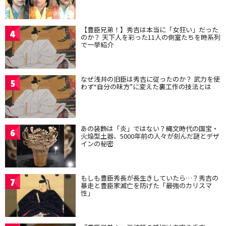
【豊臣兄弟！】秀吉は本当に「女狂い」だった
4
のか？ 天下人を彩った11人の側室たちを時系列
で一挙紹介
なぜ浅井の旧臣は秀吉に従ったのか？ 武力を使
5
わず“自分の味方”に変えた裏工作の技法とは
あの装飾は「炎」ではない？縄文時代の国宝・
6
火焔型土器、5000年前の人々が刻んだ謎とデザ
インの秘密
もしも豊臣秀長が長生きしていたら…？秀吉の
7
暴走と豊臣家滅亡を防げた「最強のカリスマ
性」