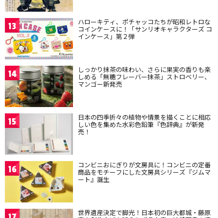
ハローキティ、ポチャッコたちが昭和レトロな
13
コインケースに！「サンリオキャラクターズ コ
インケース」第２弾
しっかり抹茶の味わい、さらに果実の香りも楽
14
しめる「無糖フレーバー抹茶」ストロベリー、
マンゴー新発売
日本の四季折々の植物や情景を描くことに相応
15
しい色を集めた水彩色鉛筆『色辞典』が新発
売！
コンビニおにぎりが文房具に！コンビニの定番
16
商品をモチーフにした文房具シリーズ『ジムマ
ート』誕生
世界遺産決定で脚光！日本初の巨大都城・藤原
17