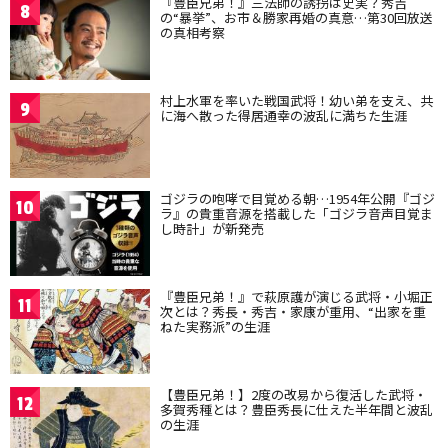
『豊臣兄弟！』三法師の誘拐は史実？秀吉
8
の“暴挙”、お市＆勝家再婚の真意…第30回放送
の真相考察
村上水軍を率いた戦国武将！幼い弟を支え、共
9
に海へ散った得居通幸の波乱に満ちた生涯
ゴジラの咆哮で目覚める朝…1954年公開『ゴジ
10
ラ』の貴重音源を搭載した「ゴジラ音声目覚ま
し時計」が新発売
『豊臣兄弟！』で萩原護が演じる武将・小堀正
11
次とは？秀長・秀吉・家康が重用、“出家を重
ねた実務派”の生涯
【豊臣兄弟！】2度の改易から復活した武将・
12
多賀秀種とは？豊臣秀長に仕えた半年間と波乱
の生涯