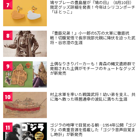
鳩サブレーの豊島屋が『鳩の日』（8月10日）
7
限定グッズ詳細を発表！今年はシリコンポーチ
「はとっこ」
『豊臣兄弟！』小一郎の5万の大軍に徹底抗
8
戦！切腹覚悟で長宗我部元親に降伏を迫った武
将・谷忠澄の生涯
土偶なりきりパーカーも！青森の縄文遺跡群で
9
発掘された土偶がモチーフのキュートなグッズ
が新発売
村上水軍を率いた戦国武将！幼い弟を支え、共
10
に海へ散った得居通幸の波乱に満ちた生涯
ゴジラの咆哮で目覚める朝…1954年公開『ゴジ
11
ラ』の貴重音源を搭載した「ゴジラ音声目覚ま
し時計」が新発売