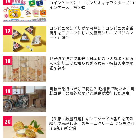
16
コインケースに！「サンリオキャラクターズ コ
インケース」第２弾
コンビニおにぎりが文房具に！コンビニの定番
17
商品をモチーフにした文房具シリーズ『ジムマ
ート』誕生
世界遺産決定で脚光！日本初の巨大都城・藤原
18
京を創り上げた知られざる女帝・持統天皇の凄
絶な執念
自転車を持つだけで税金？ 昭和まで続いた「自
19
転車税」の意外な歴史と脱税が横行した理由
【季節・数量限定】キンモクセイの香りを天然
20
精油で再現した「スチームクリーム キンモクセ
イ&茶」新登場