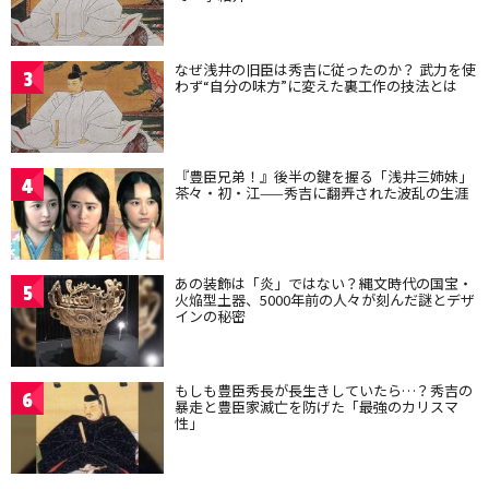
なぜ浅井の旧臣は秀吉に従ったのか？ 武力を使
3
わず“自分の味方”に変えた裏工作の技法とは
『豊臣兄弟！』後半の鍵を握る「浅井三姉妹」
4
茶々・初・江——秀吉に翻弄された波乱の生涯
あの装飾は「炎」ではない？縄文時代の国宝・
5
火焔型土器、5000年前の人々が刻んだ謎とデザ
インの秘密
もしも豊臣秀長が長生きしていたら…？秀吉の
6
暴走と豊臣家滅亡を防げた「最強のカリスマ
性」