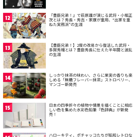
『豊臣兄弟！』で萩原護が演じる武将・小堀正
12
次とは？秀長・秀吉・家康が重用、“出家を重
ねた実務派”の生涯
【豊臣兄弟！】2度の改易から復活した武将・
13
多賀秀種とは？豊臣秀長に仕えた半年間と波乱
の生涯
しっかり抹茶の味わい、さらに果実の香りも楽
14
しめる「無糖フレーバー抹茶」ストロベリー、
マンゴー新発売
日本の四季折々の植物や情景を描くことに相応
15
しい色を集めた水彩色鉛筆『色辞典』が新発
売！
ハローキティ、ポチャッコたちが昭和レトロな