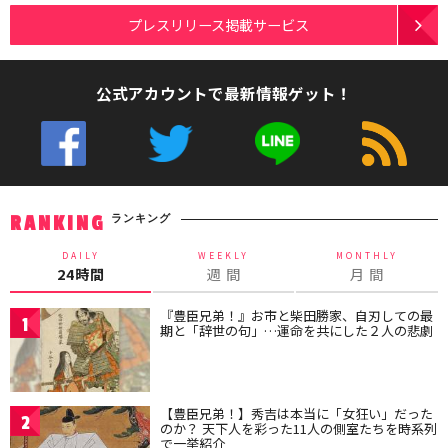
プレスリリース掲載サービス
公式アカウントで最新情報ゲット！
ランキング
RANKING
DAILY
WEEKLY
MONTHLY
24時間
週 間
月 間
『豊臣兄弟！』お市と柴田勝家、自刃しての最
1
期と「辞世の句」…運命を共にした２人の悲劇
【豊臣兄弟！】秀吉は本当に「女狂い」だった
2
のか？ 天下人を彩った11人の側室たちを時系列
で一挙紹介