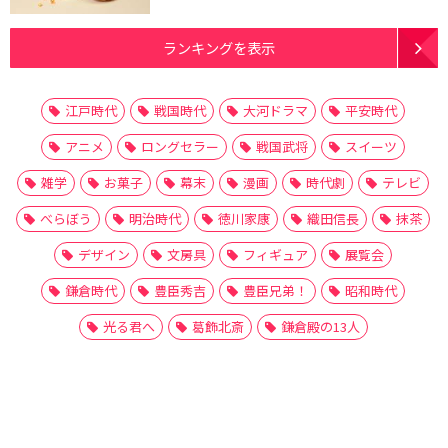
ランキングを表示
江戸時代
戦国時代
大河ドラマ
平安時代
アニメ
ロングセラー
戦国武将
スイーツ
雑学
お菓子
幕末
漫画
時代劇
テレビ
べらぼう
明治時代
徳川家康
織田信長
抹茶
デザイン
文房具
フィギュア
展覧会
鎌倉時代
豊臣秀吉
豊臣兄弟！
昭和時代
光る君へ
葛飾北斎
鎌倉殿の13人